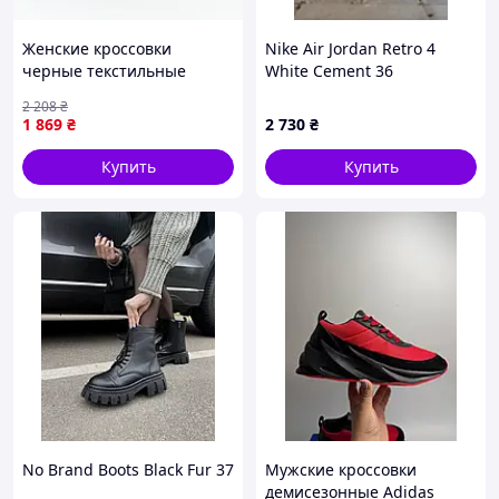
Женские кроссовки
Nike Air Jordan Retro 4
черные текстильные
White Cement 36
демисезонные
2 208
₴
спортивные Seli Жіночі
1 869
₴
2 730
₴
кросівки чорні текстильні
демісезонні спортивні
Купить
Купить
No Brand Boots Black Fur 37
Мужские кроссовки
демисезонные Adidas