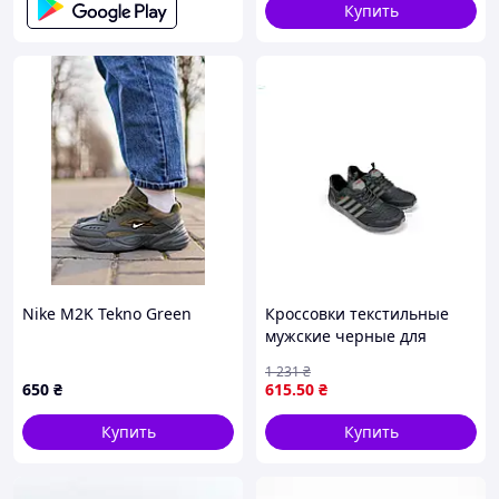
Купить
Nike M2K Tekno Green
Кроссовки текстильные
мужские черные для
активного отдыха и
1 231
₴
повседневной носки с
650
₴
615
.50
₴
шнуровкой и средней
полнотой
Купить
Купить