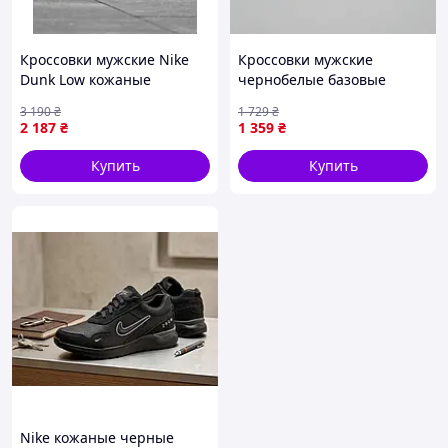
Кроссовки мужские Nike
Кроссовки мужские
Dunk Low кожаные
чернобелые базовые
осенние серые
спортивные кеды Seli
3 190
₴
1 729
₴
Кросівки чоловічі чорно
2 187
₴
1 359
₴
білі базові спортивні кеди
Купить
Купить
Nike кожаные черные