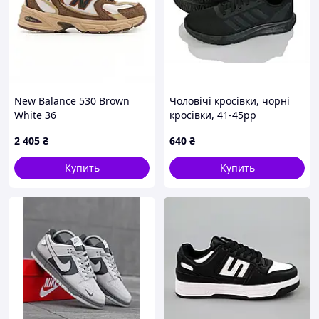
New Balance 530 Brown
Чоловічі кросівки, чорні
White 36
кросівки, 41-45рр
2 405
₴
640
₴
Купить
Купить