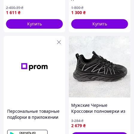
Sharks, стильные красные
2 400
.39
₴
1 800
₴
с черным 41 44
1 611
₴
1 300
₴
Купить
Купить
Мужские Черные
Персональные товарные
Кроссовки полномерки из
подборки в приложении
экокожи Seli чоловічі
3 284
₴
Чорні Кросівки повномірки
2 679
₴
з екошкіри