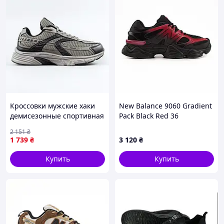
Кроссовки мужские хаки
New Balance 9060 Gradient
демисезонные спортивная
Pack Black Red 36
сетка Seli Кросівки
2 151
₴
чоловічі хакі сітка
1 739
₴
3 120
₴
демісезонні спортивні
Купить
Купить