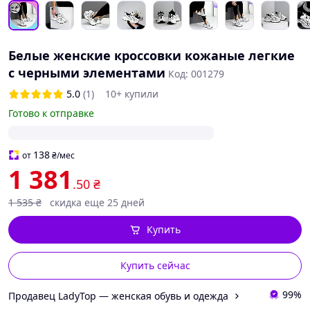
Белые женские кроссовки кожаные легкие
с черными элементами
Код: 001279
5.0
(1)
10+ купили
Готово к отправке
138
от
₴
/мес
1 381
.50
₴
1 535
₴
скидка еще 25 дней
Купить
Купить сейчас
99%
Продавец LadyTop — женская обувь и одежда