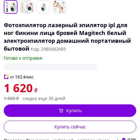
Фотоэпилятор лазерный эпилятор ipl для
ног бикини лица бровей Magitech белый
электроэпилятор домашний портативный
бытовой
Код: 2980082685
Готово к отправке
162
от
₴
/мес
1 620
₴
1 800
₴
скидка еще 36 дней
Купить
Купить сейчас
92%