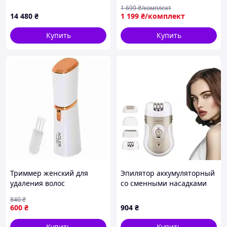
Тример (BRI921/00)
зелений
1 699
₴/комплект
14 480
₴
1 199
₴/комплект
Купить
Купить
Триммер женский для
Эпилятор аккумуляторный
удаления волос
со сменными насадками
безболезненный
3A 600мАч Sokany SK-17008
840
₴
компактный жемчужно-
Белая
600
₴
904
₴
золотой Adler MK-10054
Купить
Купить