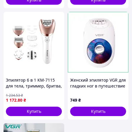
Эпилятор 6 в 1 KM-7115
Женский эпилятор VGR для
для тела, триммер, бритва,
гладких ног в путешествие
белый
и дом, аккумуляторный
1 234
.53
₴
водонепроницаемый USB
1 172
.80
₴
749
₴
прибор
Купить
Купить