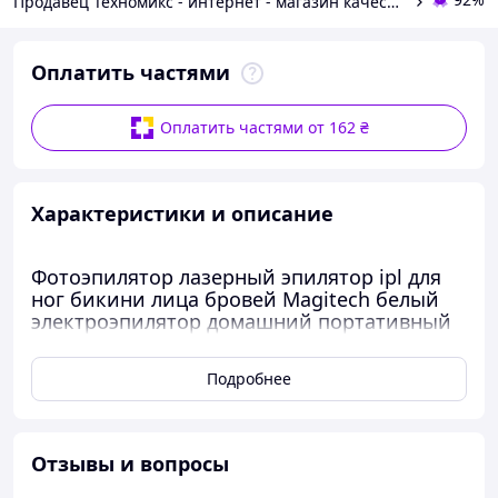
Продавец Техномикс - интернет - магазин качественной техники, электроники и других товаров для дома и работы
Оплатить частями
Оплатить частями от 162 ₴
Характеристики и описание
Фотоэпилятор лазерный эпилятор ipl для
ног бикини лица бровей Magitech белый
электроэпилятор домашний портативный
бытовой депилятор женский машинка
аппарат для лазерной эпиляции фото
Подробнее
эпиляторы
Лазерный эпилятор
Magitech
– это инновационное
устройство, созданное для эффективного и безопасного
Отзывы и вопросы
удаления нежелательных волос в домашних условиях.
Этот лазерный эпилятор сочетает в себе передовые