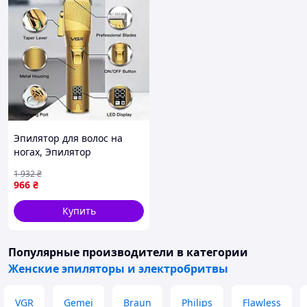
Эпилятор для волос на
ногах, Эпилятор
электрический для
1 932
₴
удаления волос, Женский
966
₴
беспроводной
портативный эпилятор
Купить
для тела, FRC
Популярные производители
в категории
Женские эпиляторы и электробритвы
VGR
Gemei
Braun
Philips
Flawless