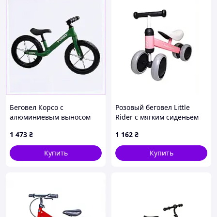
Беговел Корсо с
Розовый беговел Little
алюминиевым выносом
Rider с мягким сиденьем
руля 12", 8936X714XP
897K5832A
1 473
₴
1 162
₴
Купить
Купить