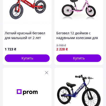
Легкий красный беговел
Беговел 12 дюймов с
для малышей от 2 лет
надувными колесами для
Scale Sports 1563B867X
детей до 5 лет розовый
3 788
₴
PROFI KIDS FK-15229
1 723
₴
2 228
₴
Купить
Купить