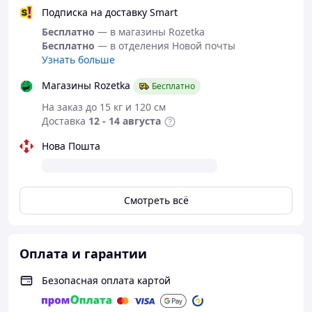
– Цвет: розовый
Подписка на доставку Smart
– Подходит: для мальчиков и девочек
Бесплатно
— в магазины Rozetka
Бесплатно
— в отделения Новой почты
Стан
Узнать больше
Новый
Магазины Rozetka
Бесплатно
Подойдет для первых навыков катания и
На заказ до 15 кг и 120 см
развития координации у детей раннего
Доставка
12 - 14 августа
возраста.
Нова Пошта
Смотреть всё
Оплата и гарантии
Безопасная оплата картой