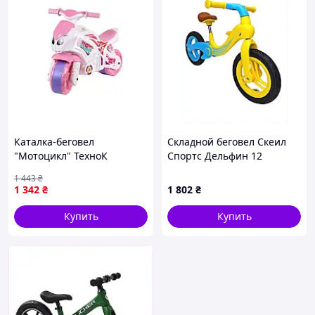
Каталка-беговел
Складной беговел Скеил
"Мотоцикл" ТехноК
Спортс Дельфин 12
5798TXK Бело-розоввый-
дюймов металл 8MT975834
1 443
₴
Sara
1 342
₴
1 802
₴
Купить
Купить