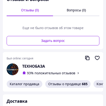
интересным для ребенка. Колеса
работают тихо, подходят для
использования как в помещении, так и
Отзывы (0)
Вопросы (0)
на улице. Конструкция устойчивая,
ориентированная на первые навыки
катания.
Еще не было отзывов об этом товаре
Характеристики
– Тип: беговел (балансирующий
Задать вопрос
велосипед)
– Бренд: MHCYLION
Был online:
сегодня
– Возраст: 12–24 месяца
ТЕХНОБАЗА
– Конструкция: без педалей
93% положительных отзывов
– Количество колес: 4
Каталог продавца
Отзывы о продавце
685
Конт
– Особенности: подсветка колес,
бесшумные колеса
– Назначение: для дома и улицы
Доставка