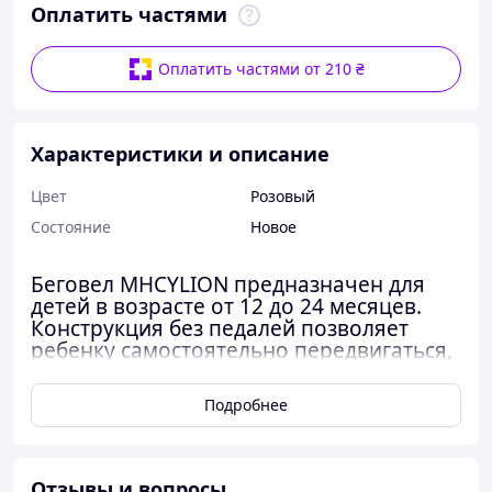
Оплатить частями
Оплатить частями от 210 ₴
Характеристики и описание
Цвет
Розовый
Состояние
Новое
Беговел MHCYLION предназначен для
детей в возрасте от 12 до 24 месяцев.
Конструкция без педалей позволяет
ребенку самостоятельно передвигаться,
отталкиваясь ногами, и развивать
баланс и координацию движений.
Подробнее
Оснащен четырьмя колесами с
подсветкой, что повышает заметность и
делает использование более
Отзывы и вопросы