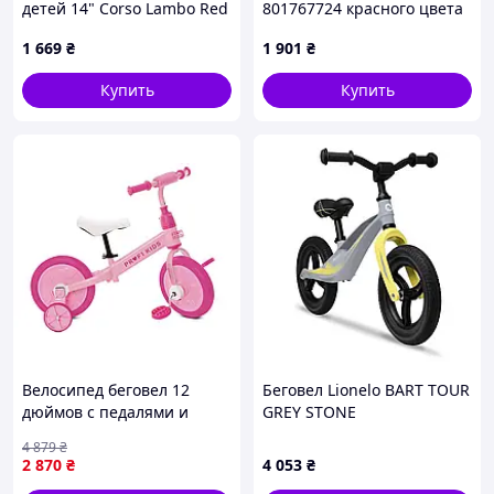
детей 14" Corso Lambo Red
801767724 красного цвета
879M7630CB
26178P3C1
1 669
₴
1 901
₴
Купить
Купить
Велосипед беговел 12
Беговел Lionelo BART TOUR
дюймов с педалями и
GREY STONE
страховочными
4 879
₴
колесиками для детей
2 870
₴
4 053
₴
розовый PROFI KIDS FK-