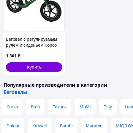
Беговел с регулируемым
рулем и сиденьем Корсо
Фликер, 8936KH717
1 301
₴
Купить
Популярные производители
в категории
Беговелы
Corso
Profi
Технок
MoMi
Tilly
Lio
Doloni
Kidwell
Bambi
Maraton
MIQILO