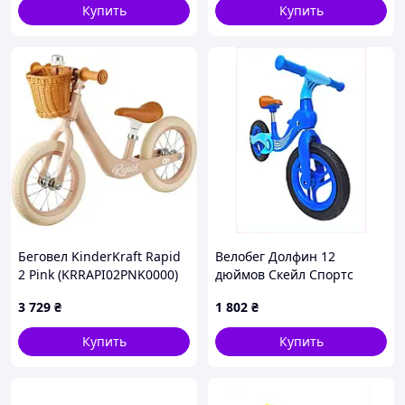
15281
Купить
Купить
Беговел KinderKraft Rapid
Велобег Долфин 12
2 Pink (KRRAPI02PNK0000)
дюймов Скейл Спортс
складной для дома
3 729
₴
1 802
₴
8975H8M37T
Купить
Купить