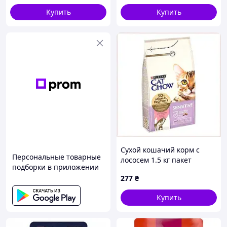
(7613032618674)
(7613039841617)
Купить
Купить
Сухой кошачий корм с
Персональные товарные
лососем 1.5 кг пакет
подборки в приложении
Пурина для аллергиков
277
₴
M881TA8972
Купить