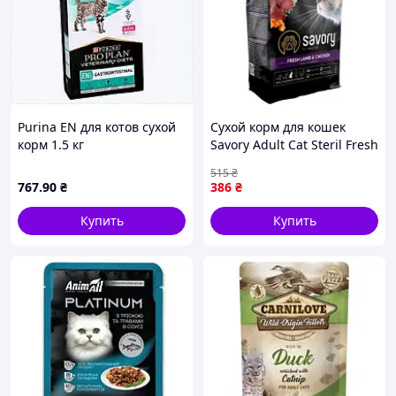
Purina EN для котов сухой
Сухой корм для кошек
корм 1.5 кг
Savory Adult Cat Steril Fresh
гастроэнтерология,
Lamb and Chicken 400 г
515
₴
8809A557K
(4820232630105)
767
.90
₴
386
₴
Купить
Купить