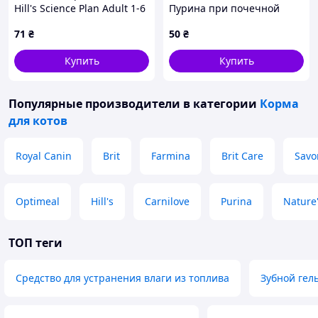
Hill's Science Plan Adult 1-6
Пурина при почечной
( индейка ) 85 г
дисфункции у кошек,
71
₴
50
₴
K88095P52
Купить
Купить
Популярные производители
в категории
Корма
для котов
Royal Canin
Brit
Farmina
Brit Care
Savo
Optimeal
Hill's
Carnilove
Purina
Nature'
ТОП теги
Средство для устранения влаги из топлива
Зубной гель