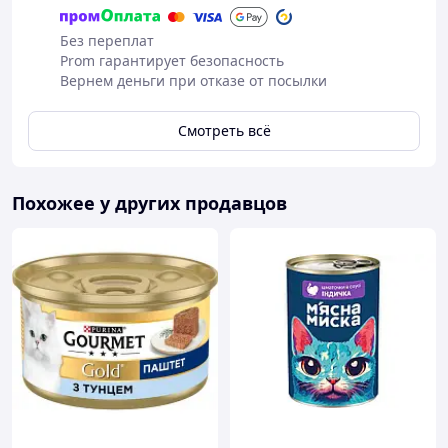
температуры. Свежая чистая питьевая вода должна
быть доступна животному в любое время.
Без переплат
Рекомендации по хранению продукта
Prom гарантирует безопасность
Дату «Годен до», регистрационный номер фабрики и
Вернем деньги при отказе от посылки
номер партии смотрите на нижней части упаковки.
Хранить корм в сухом прохладном месте.
Смотреть всё
Индивидуальные упаковки внутри не предназначены
для продажи по отдельности.
Производитель:
Nestlé Purina Manufacturing
Похожее у других продавцов
Operations Poland Sp. z o.o., ул. Ришарда Хомича 11A,
55-080 Нова-Весь-Вроцлавска, Польша.
Импортер/предприятие, принимающее претензии
и вопросы потребителей:
ООО «Nestlé Украина»,
03150, Украина, г. Киев, ул. Большая Васильковская,
139, тел.: 0 800 50 09 50.
®Владелец торговых марок: Société des Produits Nestlé
S.A., Веве, Швейцария.