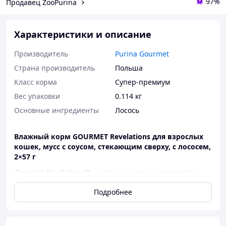
97%
Продавец ZooPurina
Характеристики и описание
Производитель
Purina Gourmet
Страна производитель
Польша
Класс корма
Супер-премиум
Вес упаковки
0.114 кг
Основные ингредиенты
Лосось
Влажный корм GOURMET Revelations для взрослых
кошек, мусс с соусом, стекающим сверху, с лососем,
2×57 г
Gourmet Revelations™ — это изысканные деликатесы
без лишних усилий. Мусс имеет нежную, воздушную
Подробнее
консистенцию, которую кошки обычно очень любят,
дополнен аппетитным соусом, стекающим сверху, что
придает блюду привлекательность и аромат. Этот корм
обеспечивает все необходимые питательные