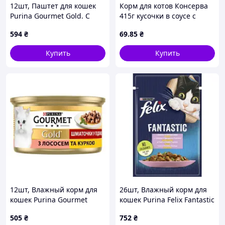
12шт, Паштет для кошек
Корм для котов Консерва
Purina Gourmet Gold. С
415г кусочки в соусе с
тунцом 85 г
индейкой ТМ МЯСНАЯ
594
₴
69
.85
₴
(7613031381029) MDR
МЫСКА
Купить
Купить
12шт, Влажный корм для
26шт, Влажный корм для
кошек Purina Gourmet
кошек Purina Felix Fantastic
Gold. С лососем и курицей,
с форелью и зелеными
505
₴
752
₴
кусочки в подливке 85г
бобами в желе 85 г