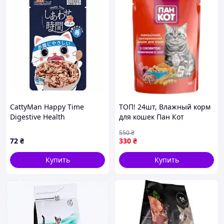
CattyMan Happy Time
ТОП! 24шт, Влажный корм
Digestive Health
для кошек Пан Кот
беззерновой влажный
говядина в соусе 100 г
550
₴
корм с тунцом и
(4820111141029) - (gHome)
72
₴
330
₴
креветками для котов 70 г
Купить
Купить