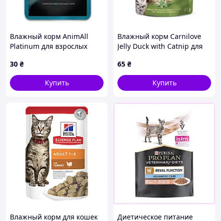
Влажный корм AnimAll
Влажный корм Carnilove
Platinum для взрослых
Jelly Duck with Catnip для
кошек, треска и травы в
стерилизованных кошек, в
30
₴
65
₴
соусе, 85 г
желе 85 г
Купить
Купить
Влажный корм для кошек
Диетическое питание