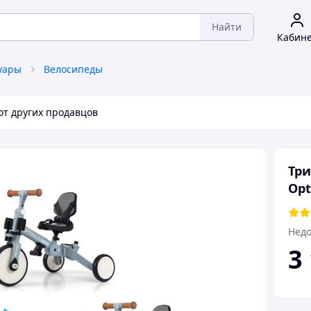
Найти
Кабин
уары
Велосипеды
от других продавцов
Три
Opt
Недо
3