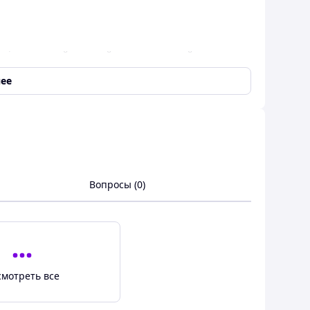
 універсальний дитячий транспорт, який поєднує в
ькою ручкою, біговел та біговел каталку.
ее
 дитиною, трансформуючись у 5 різних конфігурацій.
 велосипед від 1 року, а також як підготовчий етап
иконують роль підніжок, батьки контролюють рух,
Вопросы (0)
ійно.
я рівноваги.
смотреть все