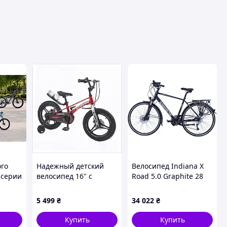
ого
Надежный детский
Велосипед Indiana X
-серии
велосипед 16" с
Road 5.0 Graphite 28
иевой
магниевыми ободами
2022
дских
и крыльями,
5 499
₴
34 022
₴
вного
898P746HE1
Купить
Купить