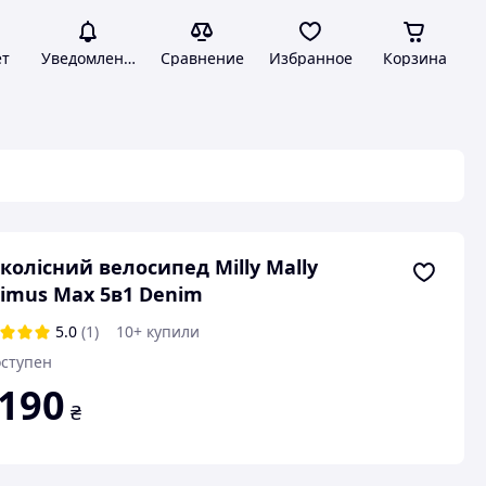
ет
Уведомления
Сравнение
Избранное
Корзина
колісний велосипед Milly Mally
imus Max 5в1 Denim
5.0
(1)
10+ купили
ступен
 190
₴