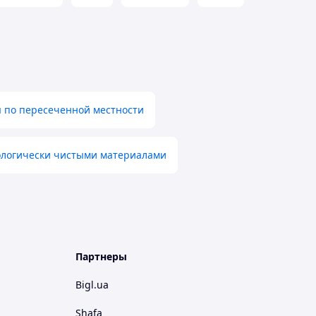
 по пересеченной местности
кологически чистыми материалами
Партнеры
Bigl.ua
Shafa