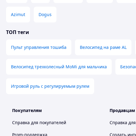
Висота сидіння: 30–32 см
Azimut
Dogus
Висота батьківської ручки: 93,5–104 см
Відповідає європейським стандартам безпеки.
ТОП теги
Пульт управления тошиба
Велосипед на раме AL
Велосипед трехколесный MoMi для мальчика
Безопа
Игровой руль с регулируемым рулем
Покупателям
Продавцам
Справка для покупателей
Справка для
Prom-поддержка
Создать инт