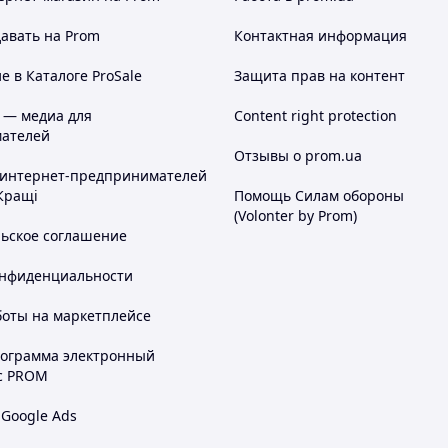
авать на Prom
Контактная информация
 в Каталоге ProSale
Защита прав на контент
 — медиа для
Content right protection
ателей
Отзывы о prom.ua
 интернет-предпринимателей
Кращі
Помощь Силам обороны
(Volonter by Prom)
льское соглашение
онфиденциальности
боты на маркетплейсе
рограмма электронный
с PROM
 Google Ads