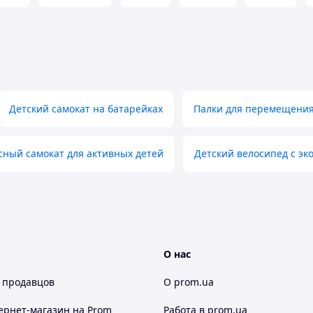
Детский самокат на батарейках
Палки для перемещения
сный самокат для активных детей
Детский велосипед с э
О нас
 продавцов
О prom.ua
ернет-магазин
на Prom
Работа в prom.ua