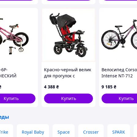
д 12 місяців» до повноцінного біговела без стресу
-6P-
Красно-черный велик
Велосипед Corso
ЧЕСКИЙ
для прогулок с
Intense NT-712
ИПед 7TH
регулируемой
Saiguan 21 скор
₴
4 388
₴
9 185
₴
TYLE РОЖЕВЫЙ
спинкой, 8802B45A0
CB9030430X
Купить
Купить
Купить
еды
rike
Royal Baby
Space
Crosser
SPARK