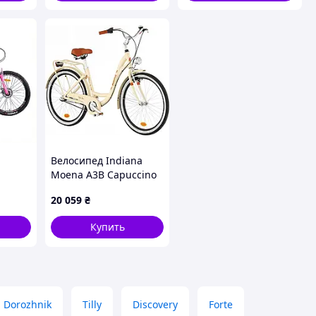
Велосипед Indiana
Moena A3B Capuccino
ость
26 женский городской
20 059
₴
алюминиевый
Купить
Dorozhnik
Tilly
Discovery
Forte