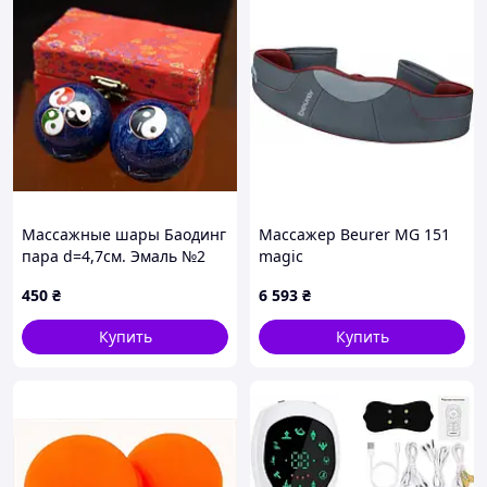
Массажные шары Баодинг
Массажер Beurer MG 151
пара d=4,7см. Эмаль №2
magic
450
₴
6 593
₴
Купить
Купить