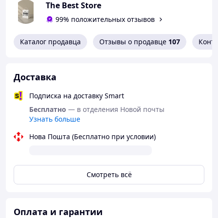
удобному дизайну, вы можете использовать его для
The Best Store
массажа любой части тела и наслаждаться
99% положительных отзывов
расслаблением в любое время и в любом месте.
Каталог продавца
Отзывы о продавце
107
Конт
- Производитель: Lenovo
- Модель: L-FAN003
Доставка
- Интеллектуальная технология измерения давления
- Силовой двигатель нового поколения
Подписка на доставку Smart
Бесплатно
— в отделения Новой почты
- Ударная сила 13 кг
Узнать больше
- Глубина массажа 40 мм
Нова Пошта (Бесплатно при условии)
- Скорость 1800-3800 об/мин
- Акумулятор 1800мАч
- Интеллектуальная обратная связь давления
Смотреть всё
- 99 типа регулировки передач
- 620 г легкий и портативный
Оплата и гарантии
- 8шт профессиональные массажные головки