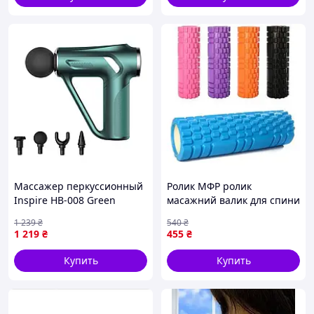
Массажер перкуссионный
Ролик МФР ролик
Inspire HB-008 Green
масажний валик для спини
33*10*2см
1 239
₴
540
₴
1 219
₴
455
₴
Купить
Купить