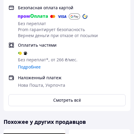
- Портативная зарядка Type-C
Безопасная оплата картой
Комплектация:
Без переплат
Массажер +8 насадок + кейс + кабель для зарядки +
Prom гарантирует безопасность
инструкция по использованию
Вернем деньги при отказе от посылки
Оплатить частями
Без переплат*, от 266 ₴/мес.
Подробнее
Наложенный платеж
Нова Пошта, Укрпочта
Смотреть всё
Похожее у других продавцов