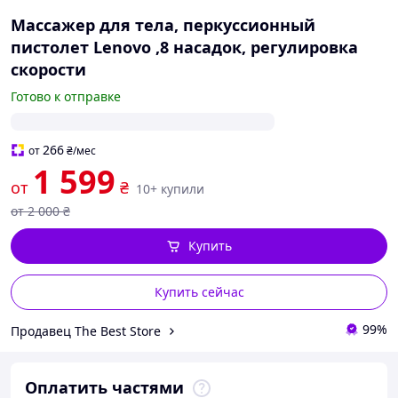
Массажер для тела, перкуссионный
пистолет Lenovo ,8 насадок, регулировка
скорости
Готово к отправке
266
от
₴
/мес
1 599
от
₴
10+ купили
от
2 000
₴
Купить
Купить сейчас
99%
Продавец The Best Store
Оплатить частями