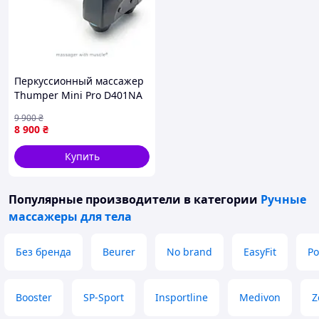
Перкуссионный массажер
Thumper Mini Pro D401NA
электрический 3 режима
9 900
₴
40 имп/с
8 900
₴
Купить
Популярные производители
в категории
Ручные
массажеры для тела
Без бренда
Beurer
No brand
EasyFit
Po
Booster
SP-Sport
Insportline
Medivon
Z