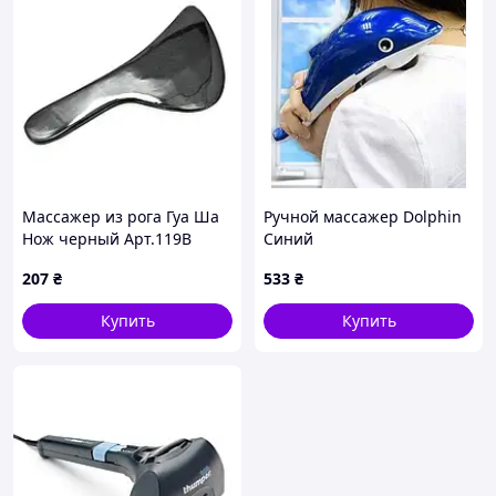
Массажер из рога Гуа Ша
Ручной массажер Dolphin
Нож черный Арт.119B
Синий
207
₴
533
₴
Купить
Купить