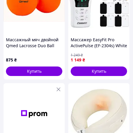
Массажный мяч двойной
Массажер EasyFit Pro
Qmed Lacrosse Duo Ball
ActivePulse (EF-2304s) White
оранжевый KE6745953C
+ Чохол
1 249
₴
875
₴
1 149
₴
Купить
Купить