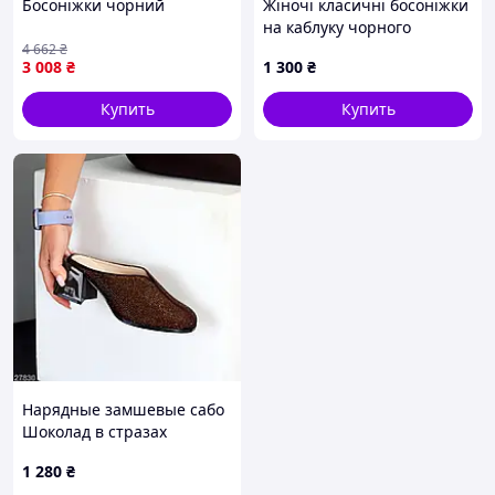
Босоніжки чорний
Жіночі класичні босоніжки
на каблуку чорного
кольору
4 662
₴
3 008
₴
1 300
₴
Купить
Купить
Нарядные замшевые сабо
Шоколад в стразах
1 280
₴