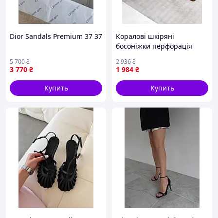
Dior Sandals Premium 37 37
Коралові шкіряні
босоніжки перфорація
5 700
₴
2 936
₴
3 770
₴
1 984
₴
Купить
Купить