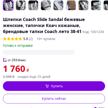
Шлепки Coach Slide Sandal бежевые
женские, тапочки Коач кожаные,
брендовые тапки Coach лето 38-41
Код: 1001234
5.0
(2)
10+ купили
Готово к отправке
293
от
₴
/мес
1 760
₴
2 200
₴
скидка еще 25 дней
Купить
Купить сейчас