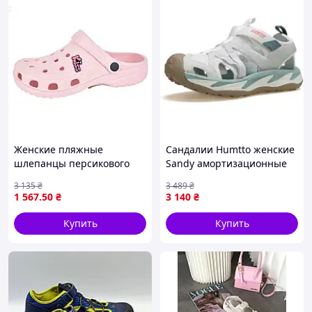
Женские пляжные
Сандалии Humtto женские
шлепанцы персикового
Sandy амортизационные
цвета для отдыха и
белые/зеленые 38
3 135
₴
3 489
₴
прогулок ТМ CROSS
(740977B-7-38)
1 567
.50
₴
3 140
₴
Купить
Купить