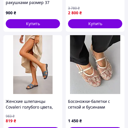
ракушками размер 37
черные, E6543K958
3 780
₴
900
₴
2 800
₴
Купить
Купить
Женские шлепанцы
Босоножки-балетки с
Covaleri голубого цвета,
сеткой и бусинами
размеры 36-41,
женские бежевые
983
₴
разнообразные
экокожа+сетка
819
₴
1 450
₴
параметры размеров