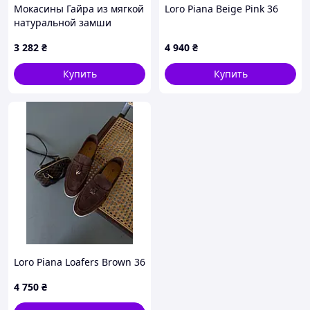
Мокасины Гайра из мягкой
Loro Piana Beige Pink 36
натуральной замши
розовые, 430A36K1K4
3 282
₴
4 940
₴
Купить
Купить
Loro Piana Loafers Brown 36
4 750
₴