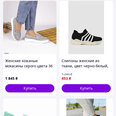
Женские кожаные
Слипоны женские из
мокасины серого цвета 36
ткани, цвет черно-белый,
р-р
244R341C
1 243
₴
1 845
₴
453
₴
Купить
Купить