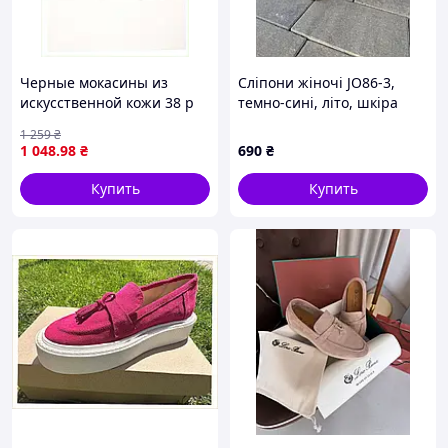
Черные мокасины из
Сліпони жіночі JO86-3,
искусственной кожи 38 р
темно-сині, літо, шкіра
деми X858K9732E
натуральна (1387), 37
1 259
₴
1 048
.98
₴
690
₴
Купить
Купить