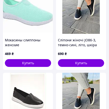
Мокасины слиппоны
Сліпони жіночі JO86-3,
женские
темно-сині, літо, шкіра
натуральна (1387), 37
469
₴
690
₴
Купить
Купить