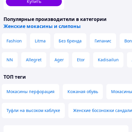
Купить
Популярные производители
в категории
Женские мокасины и слипоны
Fashion
Litma
Без бренда
Гипанис
Bon
NN
Allegret
Ager
Etor
Kadisailun
ТОП теги
Мокасины перфорация
Кожаная обувь
Мокасины
Туфли на высоком каблуке
Женские босоножки сандали