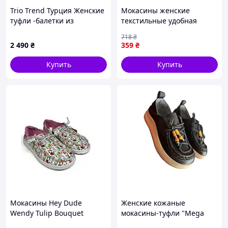
Trio Trend Турция Женские
Мокасины женские
туфли -балетки из
текстильные удобная
натуральной кожи. Размер
обувь для повседневной
718
₴
38 39 40 41
носки с ПВХ подошвой
2 490
₴
359
₴
GIPANIS
Купить
Купить
Мокасины Hey Dude
Женские кожаные
Wendy Tulip Bouquet
мокасины-туфли "Mega
(41295-9DK),
Comfort" на платформе -