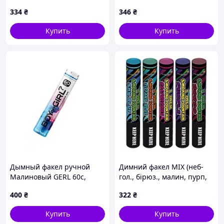
MAXSEM
MAXSEM
334
₴
346
₴
Купить
Купить
Дымный факел ручной
Димний факел MIX (неб-
Малиновый GERL 60с,
гол., бірюз., малин, пурп,
MAXSEM
бор), 60сек, 160мм, ЦІНА ЗА
400
₴
322
₴
УП. 5ШТ, MAXSEM
Купить
Купить