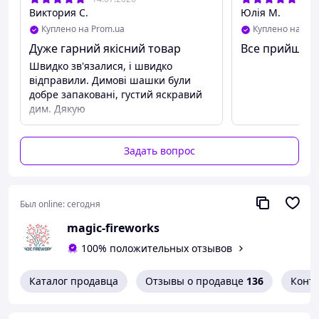
Утилизация: После использования дождаться полного
Виктория С.
Юлія М.
остывания корпуса перед тем, как выбросить.
Куплено на Prom.ua
Куплено на Pro
Совет: Исправьте в названии «гной» на «цветной»,
Дуже гарний якісний товар
Все прийшло
чтобы не отпугнуть покупателей и успешно пройти
Швидко зв'язалися, і швидко
модерацию.
відправили. Димові шашки були
добре запаковані, густий яскравий
дим. Дякую
Задать вопрос
Был online:
сегодня
magic-fireworks
100% положительных отзывов
Каталог продавца
Отзывы о продавце
136
Конт