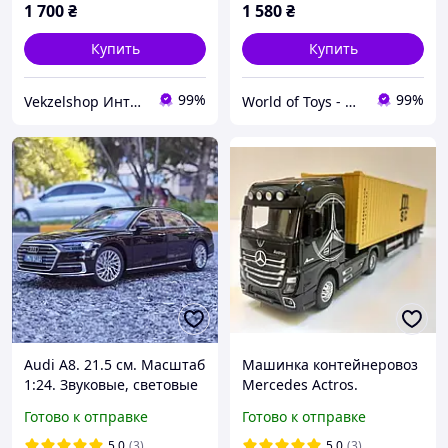
1 700
₴
1 580
₴
Купить
Купить
99%
99%
Vekzelshop Интернет-магазин
World of Toys - Интернет Магазин Игрушек
Audi A8. 21.5 см. Масштаб
Машинка контейнеровоз
1:24. Звуковые, световые
Mercedes Actros.
эффекты.
Металлическая машинка.
Готово к отправке
Готово к отправке
5.0
(3)
5.0
(3)