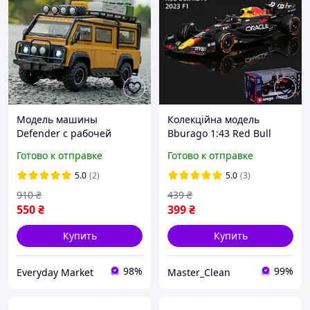
Модель машины
Колекційна модель
Defender с рабочей
Bburago 1:43 Red Bull
подвеской, дверцами и
Racing 2023 RB19 #1 Max
Готово к отправке
Готово к отправке
съемными аксессуарами
Verstappen. Формула 1.
в масштабе 1:32
Formula 1
5.0
(2)
5.0
(3)
910
₴
439
₴
550
₴
399
₴
Купить
Купить
98%
99%
Everyday Market
Master_Clean