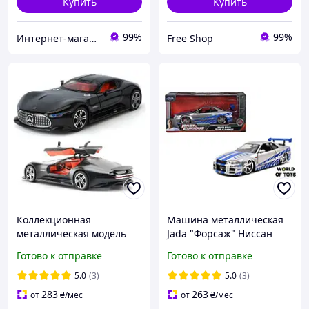
Купить
Купить
99%
99%
Интернет-магазин "Magnit"
Free Shop
Коллекционная
Машина металлическая
металлическая модель
Jada "Форсаж" Ниссан
автомобиля Mercedes-
Скайлайн GT-R (2002)
Готово к отправке
Готово к отправке
Benz AMG Vision Gran
(9397158314R00)
Turismo 1:24 черный,
5.0
(3)
5.0
(3)
свет и звук
283
263
от
₴
/мес
от
₴
/мес