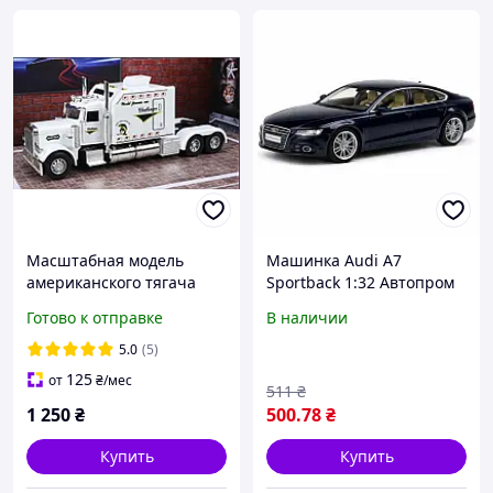
Масштабная модель
Машинка Audi A7
американского тягача
Sportback 1:32 Автопром
Peterbilt 389 1:24.
темно-синяя
Готово к отправке
В наличии
Звук+световые эффекты.
металлическая,
Металлическая машинка.
открывающиеся двери,
5.0
(5)
свет и звук
125
от
₴
/мес
511
₴
1 250
₴
500
.78
₴
Купить
Купить