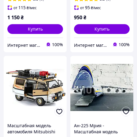
115
95
от
₴
/мес
от
₴
/мес
1 150
₴
950
₴
Купить
Купить
100%
100%
Интернет магазин "JINKE"
Интернет магазин "JINKE"
Масштабная модель
Ан-225 Мрия -
автомобиля Mitsubishi
Масштабная модель