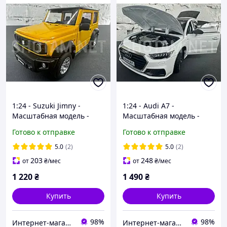
1:24 - Suzuki Jimny -
1:24 - Audi A7 -
Масштабная модель -
Масштабная модель -
Желтая
Белая
Готово к отправке
Готово к отправке
5.0
(2)
5.0
(2)
203
248
от
₴
/мес
от
₴
/мес
1 220
₴
1 490
₴
Купить
Купить
98%
98%
Интернет-магазин shotam.net
Интернет-магазин shotam.net