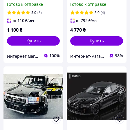
Delica Off Road 1:24
1:200 - UA
Готово к отправке
Готово к отправке
5.0
(3)
5.0
(4)
110
795
от
₴
/мес
от
₴
/мес
1 100
₴
4 770
₴
Купить
Купить
100%
98%
Интернет магазин "JINKE"
Интернет-магазин shotam.net