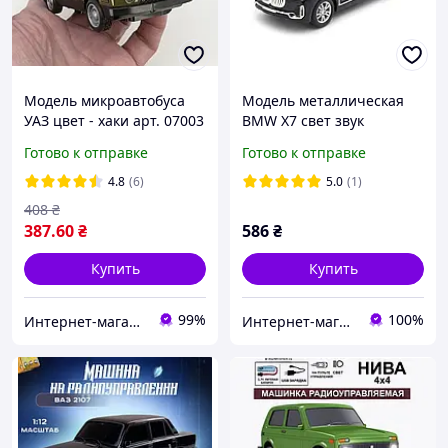
Модель микроавтобуса
Модель металлическая
УАЗ цвет - хаки арт. 07003
BMW X7 свет звук
инерция открываются
Готово к отправке
Готово к отправке
все двери 01120
4.8
(6)
5.0
(1)
408
₴
387
.60
₴
586
₴
Купить
Купить
99%
100%
Интернет-магазин "Magnit"
Интернет-магазин TipTopToys