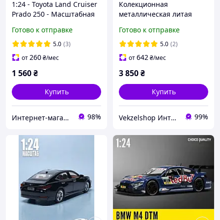
1:24 - Toyota Land Cruiser
Колекционная
Prado 250 - Масштабная
металлическая литая
модель - Чёрная
модель автомобиля BMW
Готово к отправке
Готово к отправке
M3 CS LCI VI G80, черная
1:18 (27 см)
5.0
(3)
5.0
(2)
260
642
от
₴
/мес
от
₴
/мес
1 560
₴
3 850
₴
Купить
Купить
98%
99%
Интернет-магазин shotam.net
Vekzelshop Интернет-магазин