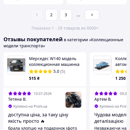
1
2
3
...
Показано 1 - 29 товаров из 8000+
Отзывы покупателей
в категории «Коллекционные
модели транспорта»
Мерседес W140 модель
Коллек
коллекционная машинка
автомо
металлическая MERCEDES
Volga 1
5.0
(5)
W140 со спецэффектами
HACHM2
515
₴
1 250
₴
10.07.2026
09.07
Тетяна В.
Артем В.
+
1
Куплено на Prom.ua
Куплено на Prom.
доступна ціна, за таку ціну
Чудова модель
якість просто 🔥
деталізацією
брала хлопцю на подарунок (фото
Незважаючи на т