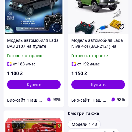
Модель автомобиля Lada
Модель автомобиля Lada
ВАЗ 2107 на пульте
Niva 4x4 (ВАЗ-2121) на
радиоуправления.
радиоуправлении. Нива
Готово к отправке
Готово к отправке
Жигули 1:12, Чорная
1:12, Зеленая
183
192
от
₴
/мес
от
₴
/мес
1 100
₴
1 150
₴
Купить
Купить
98%
98%
Био-сайт "Наш Восток"
Био-сайт "Наш Восток"
Смотри также
Модели 1 43