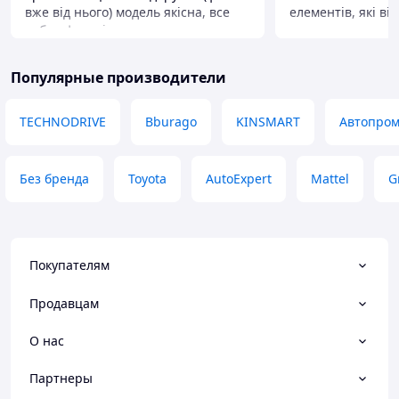
вже від нього) модель якісна, все
елементів, які ві
добре функціонує. окремо хочу
псує загальне в
сказати про пакування, гарно
дуже вдала. Гарна
запаковано. рекомендую товар та
та резини, навіть
Популярные производители
продавця, думаю, це буде не
схожий на такий я
остання покупка тут😁
машині
TECHNODRIVE
Bburago
KINSMART
Автопро
Преимущества
Деталізація прав
Недостатки
Без бренда
Toyota
AutoExpert
Mattel
G
Немає
Покупателям
Продавцам
О нас
Партнеры