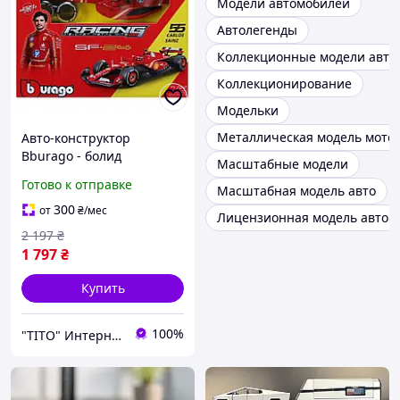
Модели автомобилей
Автолегенды
Коллекционные модели авто
Коллекционирование
Модельки
Металлическая модель мото
Авто-конструктор
Bburago - болид
Масштабные модели
Формулы-1 Ferrari Карлос
Готово к отправке
Масштабная модель авто
Сайнс (1:24) (#55) 18-
26859
300
от
₴
/мес
Лицензионная модель авто
2 197
₴
1 797
₴
Купить
100%
"ТІТО" Интернет-магазин