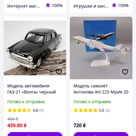
100%
100%
Интернет магазин "JINKE"
Игрушки и канцтовары «Плюшево»
Модель автомобиля
Модель самолет
ГАЗ-21 «Волга» черный
Антонова AН-225 Мрия 20
(масштаб 1:43) арт. 06940
см 1:400
Готово к отправке
Готово к отправке
4.8
(5)
5.0
(6)
484
₴
459
.80
₴
720
₴