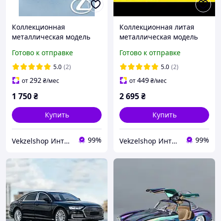
Коллекционная
Коллекционная литая
металлическая модель
металлическая модель
автомобиля Lexus ES300H
автомобиля 1:24 BMW M4
Готово к отправке
Готово к отправке
1:24 черная(световые и
DTM Redbull, световые и
звуковые эффекты)
звуковые эффекты 21 cm
5.0
(2)
5.0
(2)
292
449
от
₴
/мес
от
₴
/мес
1 750
₴
2 695
₴
Купить
Купить
99%
99%
Vekzelshop Интернет-магазин
Vekzelshop Интернет-магазин