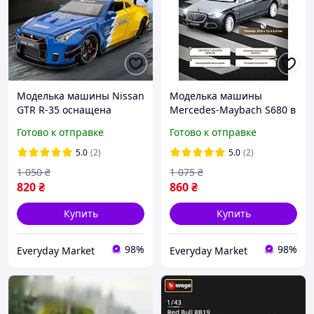
Моделька машины Nissan
Моделька машины
GTR R-35 оснащена
Mercedes-Maybach S680 в
световыми и звуковыми
маштабе 1:24 с
Готово к отправке
Готово к отправке
эффектами, в маштабе
подвижными элементами
1:24
5.0
(2)
5.0
(2)
1 050
₴
1 075
₴
820
₴
860
₴
Купить
Купить
98%
98%
Everyday Market
Everyday Market