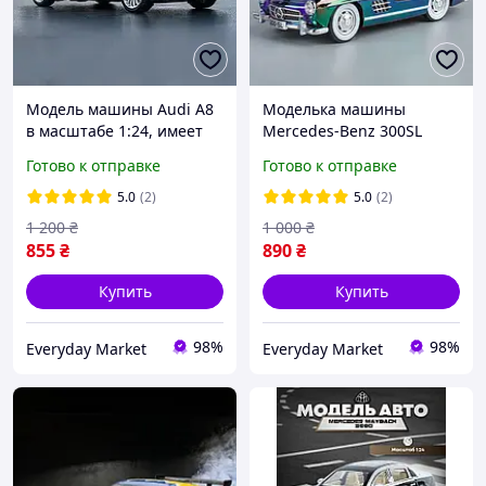
Модель машины Audi A8
Моделька машины
в масштабе 1:24, имеет
Mercedes-Benz 300SL
звуковые и световые
перламутровый,
Готово к отправке
Готово к отправке
эффекты и подвижные
оснащена звуковыми и
детали
световыми эффектами
5.0
(2)
5.0
(2)
1 200
₴
1 000
₴
855
₴
890
₴
Купить
Купить
98%
98%
Everyday Market
Everyday Market