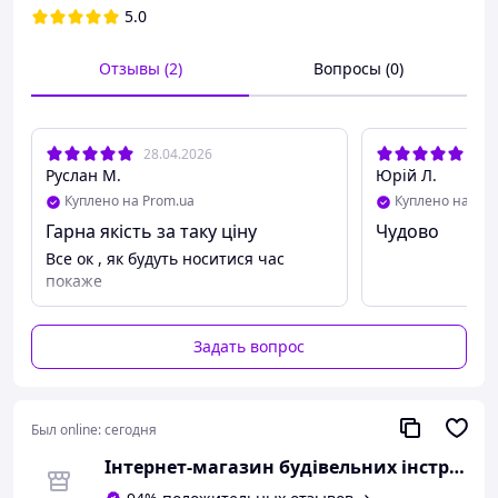
5.0
Отзывы (2)
Вопросы (0)
28.04.2026
16.
Руслан М.
Юрій Л.
Куплено на Prom.ua
Куплено на Pro
Гарна якість за таку ціну
Чудово
Все ок , як будуть носитися час
покаже
Задать вопрос
Был online:
сегодня
Інтернет-магазин будівельних інструментів та садової техніки VolynTools