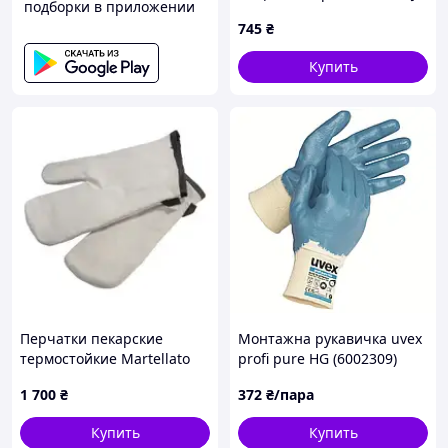
подборки в приложении
GLOVES размер 8 RJ-
745
₴
KEVTEN Y 8 – 2 шт. Код/
Артикул RJ-KEVTEN Y 8
Купить
Перчатки пекарские
Монтажна рукавичка uvex
термостойкие Martellato
profi pure HG (6002309)
380х150 мм GL 1 Код/
1 700
₴
372
₴/пара
Артикул GL 1
Купить
Купить