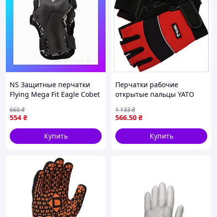
NS Защитные перчатки
Перчатки рабочие
Flying Mega Fit Eagle Cobet
открытые пальцы YATO
размер M Nes22/Q
для точной работы из
660
₴
1 133
₴
синтетической кожи и
554
₴
566
.50
₴
трикотажа
Купить
Купить