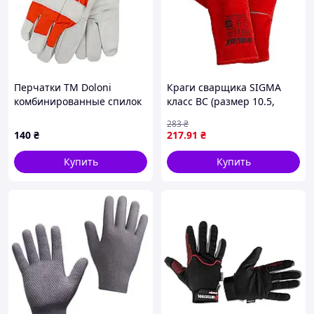
Перчатки ТМ Doloni
Краги сварщика SIGMA
комбинированные спилок
класс ВС (размер 10.5,
и желтая ткань, манжет
длина 35 см, красные)
283
₴
крага 10 размер
140
₴
217
.91
₴
Купить
Купить