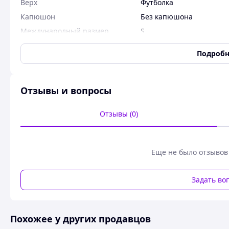
Верх
Футболка
Капюшон
Без капюшона
Международный размер
S
Низ
Шорты
Подробн
Пол
Мужской
Сезон
Лето
Состояние
Новое
Отзывы и вопросы
Тип ткани
Двунитка
Отзывы (0)
Узоры и принты
Без узоров и принтов
Цвет
Белый
Пользовательские характеристики
Еще не было отзывов
Категория
Топ Костюм летний Unde
белый комплект футболк
Задать во
Назва
Костюм повседневный л
комплект Андер Армор д
Похожее у других продавцов