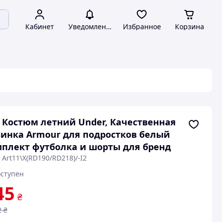
Кабинет
Уведомления
Избранное
Корзина
 Костюм летний Under, Качественная
инка Armour для подростков белый
плект футболка и шорты для бренд
 Art11\X(RD190/RD218)/-I2
ступен
45
₴
2
₴