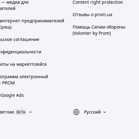
 — медиа для
Content right protection
ателей
Отзывы о prom.ua
 интернет-предпринимателей
Кращі
Помощь Силам обороны
(Volonter by Prom)
льское соглашение
онфиденциальности
боты на маркетплейсе
рограмма электронный
с PROM
 Google Ads
ветлая
Русский
BETA