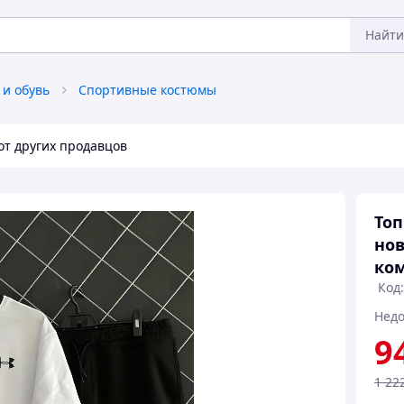
Найти
 и обувь
Спортивные костюмы
от других продавцов
Топ
нов
ком
Код:
Недо
9
1 22