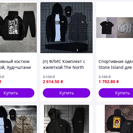
 подростков — идеальный выбор
ха и тренировок!
ль и комфорт в каждом движении!
ивный костюм
(п) ФЛИС Комплект с
Спортивная оде
ой, Худі+штани
жилеткой The North
Stone Island для
 чорний h1p13
Face (худи на
мужчин серый
0
₴
3 150
₴
2 160
₴
змейке+штаны+футболка
комплект черна
₴
2 614
.50
₴
1 792
.80
₴
черная+кепка+жилетка)
футболка кепка
ART0263
Купить
Купить
Купить