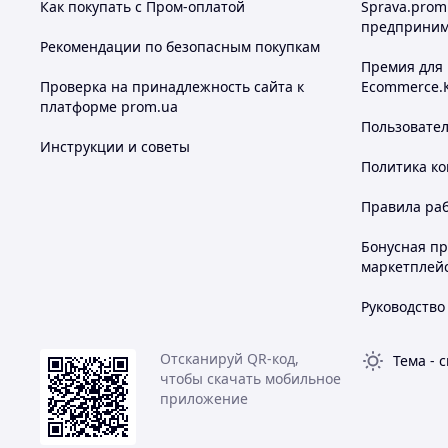
Как покупать с Пром-оплатой
Sprava.prom
предприним
Рекомендации по безопасным покупкам
Премия для
Проверка на принадлежность сайта к
Ecommerce.
платформе prom.ua
Пользовате
Инструкции и советы
Политика к
Правила ра
Бонусная п
маркетплей
Руководство
Отсканируй QR-код,
Тема
-
с
чтобы скачать мобильное
приложение