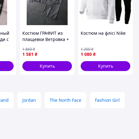
вный
Костюм ГРАФИТ из
Костюм на флісі Nike
ди с
плащевки Ветровка +
интом
Штаны +Футболка
1 860
₴
1 200
₴
новые
ЧОРНАЯ NIKE-мал
1 581
₴
1 080
₴
Купить
Купить
land
Jordan
The North Face
Fashion Girl