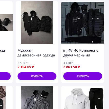
жда
Мужская
(п) ФЛИС Комплект с
демисезонная одежда
двумя черными
Stone Island черный
футболками
2 535
₴
3 450
₴
я
спортивный костюм с
2 104
.05
₴
2 863
.50
₴
жилеткой ART0266
Купить
Купить