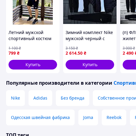
Описание:
Летний комплект Under Armour (футболка и шорты) созда
которые ценят стиль и комфорт. Футболка выполнена из 
Летний мужской
Зимний комплект Nike
(п) Ф
вентиляцию и свободу движений. Шорты из двухнитки обе
спортивный костюм
мужской черный с
жилет
регулируемый пояс позволяет легко подстроить посадку
футболка + шорты
курткой кофтой белой
на
1 100
₴
3 150
₴
3 000
₴
мужской комплект
футболкой ART0351
змейк
799
₴
2 614
.50
₴
2 490
Пума Puma
Купить
Купить
Популярные производители
в категории
Спортив
Nike
Adidas
Без бренда
Собственное прои
Одесская швейная фабрика
Joma
Reebok
ТОП теги