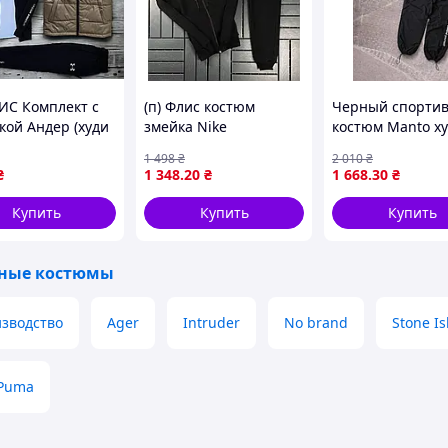
н с учетом потребностей активных подростков,
стрейч-коттона, что обеспечивает отличную
ЛИС Комплект с
(п) Флис костюм
Черный спорти
спечивают мягкость и долговечность, а
кой Андер (худи
змейка Nike
костюм Manto ху
 под любые параметры.
графическим пр
1 498
₴
2 010
₴
е+штаны+футболка+кепка+жилетка)
демона и нейло
₴
1 348
.20
₴
1 668
.30
₴
брюки ART0196
Купить
Купить
Купить
ные костюмы
зводство
Ager
Intruder
No brand
Stone Is
Puma