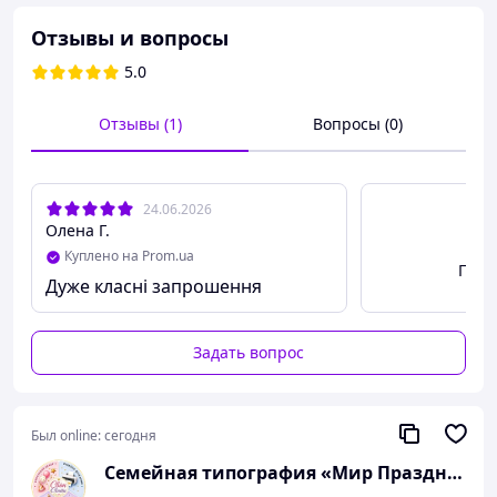
Плотная мелованная бумага 300мг
Отзывы и вопросы
Наши менеджеры с радостью вам помогут и подскажут.
Подивитись
всі "запрошення" на випускний.
5.0
Отзывы (1)
Вопросы (0)
24.06.2026
Олена Г.
Куплено на Prom.ua
Посм
Дуже класні запрошення
Задать вопрос
Был online:
сегодня
Семейная типография «Мир Праздника» | Полиграфия, печать и индивидуальный дизайн