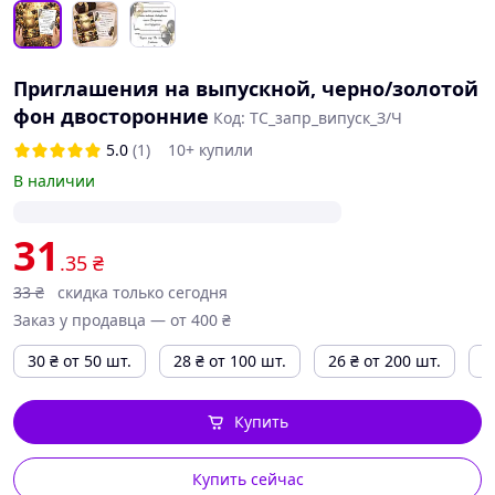
Приглашения на выпускной, черно/золотой
фон двосторонние
Код: ТС_запр_випуск_З/Ч
5.0
(1)
10+ купили
В наличии
31
.35
₴
33
₴
скидка только сегодня
Заказ у продавца — от 400 ₴
30
₴
от 50 шт.
28
₴
от 100 шт.
26
₴
от 200 шт.
2
Купить
Купить сейчас