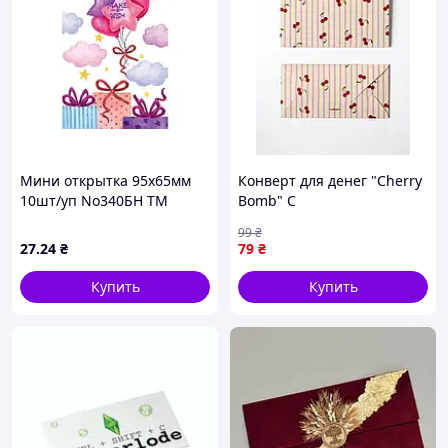
Мини открытка 95х65мм
Конверт для денег "Cherry
10шт/уп No340БН ТМ
Bomb" C
УПАКОВКИН
99
₴
27
.24
₴
79
₴
Купить
Купить