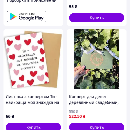
подборки в приложении
55
₴
Купить
Листівка з конвертом Ти -
Конверт для денег
найкраща моя знахідка на
деревянный свадебный,
просторах інтернету
подарочная коробочка с
550
₴
гравировкой
66
₴
522
.50
₴
Купить
Купить