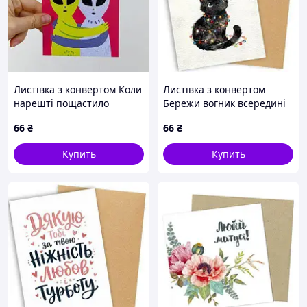
Листівка з конвертом Коли
Листівка з конвертом
нарешті пощастило
Бережи вогник всередині
знайти одне одного
себе
66
₴
66
₴
Купить
Купить