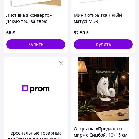
Листівка з конвертом
Мини открытка Любій
Дякую тобі за твою
матусі MDR
ніжність, любов, турботу
66
₴
32
.50
₴
Купить
Купить
Открытка «Предлагаю
Персональные товарные
мир» с Симбой, 10×15 см