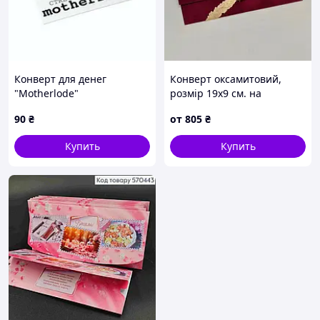
Конверт для денег
Конверт оксамитовий,
"Motherlode"
розмір 19х9 см. на
магнітній застібці з
90
₴
от
805
₴
декором та поталлю
Купить
Купить