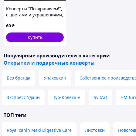
Конверты "Поздравляем!",
с цветами и украшениями,
17*8см, 10шт\уп SB67
60
₴
Купить
Популярные производители
в категории
Открытки и подарочные конверты
Без бренда
Упаковкин
Собственное производств
Экспресс Удачи
Тур-Колекшн
SvitArt
HM fur
ТОП теги
Royal canin Maxi Digestive Care
Листовки
Новогод