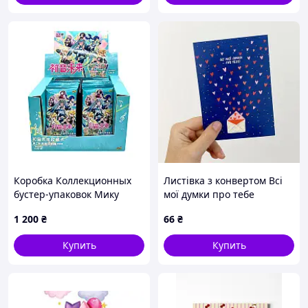
Коробка Коллекционных
Листівка з конвертом Всі
бустер-упаковок Мику
мої думки про тебе
Хацунэ Hatsune Miku CB
1 200
₴
66
₴
HM 07
Купить
Купить