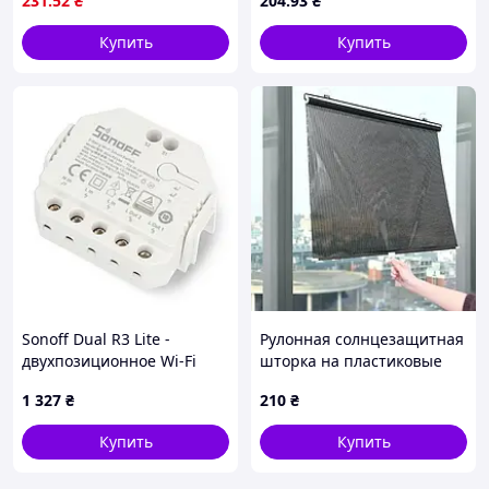
231
.52
₴
204
.93
₴
Купить
Купить
Sonoff Dual R3 Lite -
Рулонная солнцезащитная
двухпозиционное Wi-Fi
шторка на пластиковые
реле - контроллер для
окна 125х68см, Черная
1 327
₴
210
₴
рулонных штор
Купить
Купить