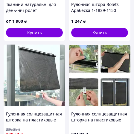
Тканини натуральні для
Рулонная штора Rolets
день-ніч ролет
Арабеска 1-1839-1150
115x170 см открытого типа
от
1 900
₴
1 247
₴
Латте
Купить
Купить
Рулонная солнцезащитная
Рулонная солнцезащитная
шторка на пластиковые
шторка на пластиковые
окна 125х68см, Черная
окна 45*125 см, Черная
236
.25
₴