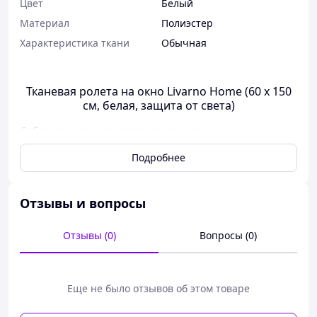
Цвет
Белый
Материал
Полиэстер
Характеристика ткани
Обычная
Тканевая ролета на окно Livarno Home (60 x 150
см, белая, защита от света)
Добавьте уюта и приватности вашему дому с
классической тканевой ролетой от
Livarno Home
.
Подробнее
Благодаря универсальному белому цвету и
компактному размеру (
60 x 150 см
), она идеально
подходит для стандартных столок окон в спальне,
гостиной, детской комнате или на кухне.
Отзывы и вопросы
Эта ролета — не просто декор, а функциональное
Отзывы (0)
Вопросы (0)
решение для защиты от заслепительного солнца и
нежелательных взглядов с улицы.
Ключевые преимущества:
Еще не было отзывов об этом товаре
Мягкое рассеивание света:
Плотная ткань
надежно защищает от прямых солнечных лучей,