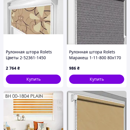
Рулонная штора Rolets
Рулонная штора Rolets
Цветы 2-52361-1450
Маракеш 1-11-800 80x170
145x170 см закрытого типа
см открытого типа Серая
2 764
₴
986
₴
Бежевая
Купить
Купить