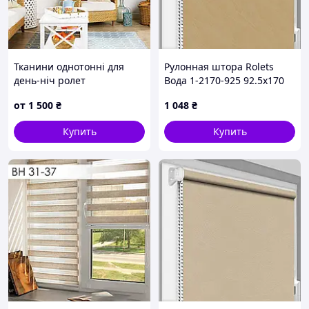
Тканини однотонні для
Рулонная штора Rolets
день-ніч ролет
Вода 1-2170-925 92.5x170
см открытого типа
от
1 500
₴
1 048
₴
Персиковая
Купить
Купить