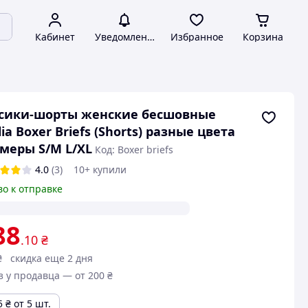
Кабинет
Уведомления
Избранное
Корзина
усики-шорты женские бесшовные
lia Boxer Briefs (Shorts) разные цвета
меры S/M L/XL
Код: Boxer briefs
4.0
(3)
10+ купили
во к отправке
88
.10
₴
₴
скидка еще 2 дня
з у продавца — от 200 ₴
5
₴
от 5 шт.