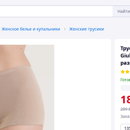
Найти
Женское белье и купальники
Женские трусики
Тр
Giu
раз
Гото
1
209
Зака
13