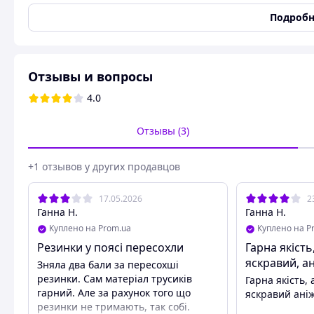
Международный размер
L/XL
Подробн
Посадка
Заниженная талия
Состав
93% Поліамід/7% Еласта
Тип ткани
Полиамид
Отзывы и вопросы
Тип трусов
Шортики
4.0
Бесшовные женские трусики шорты Giulia
Отзывы (3)
Эластичные трусики-шорты с заниженной талией, мягкой
+1 отзывов у других продавцов
ласточкой. Помимо повседневной носки такие шортики ид
комфортно даже при наибольших нагрузках.
17.05.2026
2
Ганна Н.
Ганна Н.
Особенности:
Куплено на Prom.ua
Куплено на P
Резинки у поясі пересохли
Гарна якість
Производитель: Giulia
яскравий, а
Состав ткани: 93% Полиамид / 7% Эластан
Зняла два бали за пересохші
Страна производитель: Украина
резинки. Сам матеріал трусиків
Гарна якість, 
Цвет – разные цвета
гарний. Але за рахунок того що
яскравий аніж
В упаковке: 1
резинки не тримають, так собі.