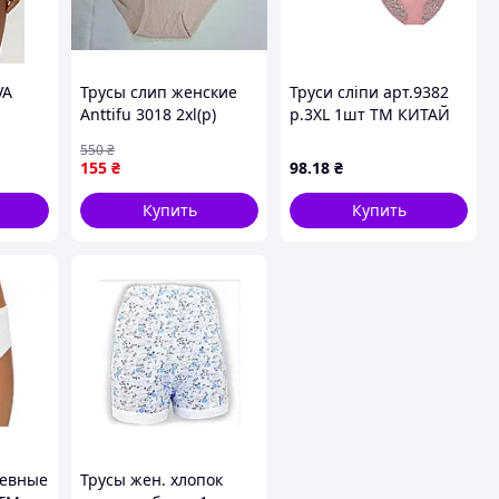
VA
Трусы слип женские
Труси сліпи арт.9382
Anttifu 3018 2xl(р)
р.3XL 1шт ТМ КИТАЙ
пудровый
550
₴
155
₴
98
.18
₴
Купить
Купить
жевные
Трусы жен. хлопок