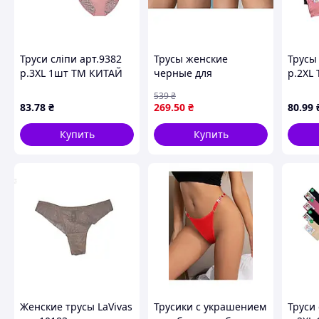
Труси сліпи арт.9382
Трусы женские
Трусы
р.3XL 1шт ТМ КИТАЙ
черные для
р.2XL
Размерная сетка:
повседневной носки
539
₴
комфортная модель от
83
.78
₴
269
.50
₴
80
.99
бренда LaVivas
Купить
Купить
Женские трусы LaVivas
Трусики с украшением
Труси 
Похожие товары по характеристикам