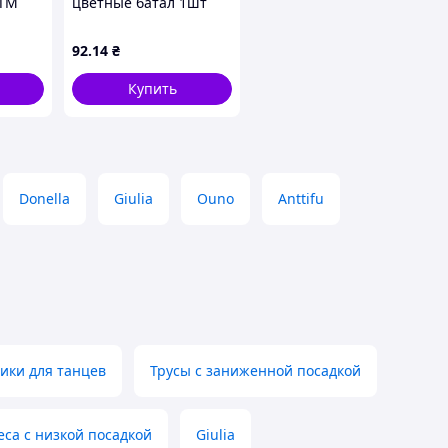
 ТМ
цветные батал 1шт
р.64 ТМ УКРАИНА
92
.14
₴
Купить
Donella
Giulia
Ouno
Anttifu
сики для танцев
Трусы с заниженной посадкой
еса с низкой посадкой
Giulia