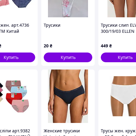
 жен. арт.4736
Трусики
Трусики слип EL
 ТМ Китай
300/19/03 ELLEN
₴
20
₴
449
₴
Купить
Купить
Купить
сліпи арт.9382
Женские трусики
Трусы жен. кру