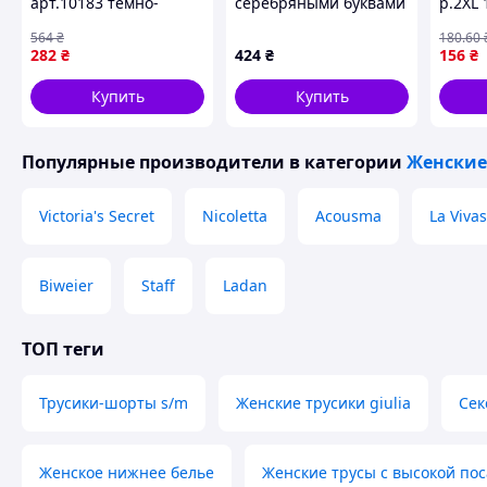
арт.10183 темно-
серебряными буквами
р.2XL
бежевые для
StarNight MISS,
564
₴
180
.60
комфорта и
красные, S
282
₴
424
₴
156
₴
ежедневной носки
размер XL 1шт
Купить
Купить
Популярные производители
в категории
Женские
Victoria's Secret
Nicoletta
Acousma
La Vivas
Biweier
Staff
Ladan
ТОП теги
Трусики-шорты s/m
Женские трусики giulia
Сек
Женское нижнее белье
Женские трусы с высокой по