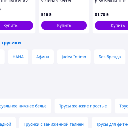
 1шт ТМ КИТАЙ
Victoria's Secret
р.58 белый 1шт
хипхаггеры
УКРАИНА
₴
1160943148 (Синий XS)
516
₴
81
.70
₴
Купить
Купить
Купить
 трусики
HANA
Афина
Jadea Intimo
Без бренда
суальное нижнее белье
Трусы женские простые
Тру
садкой
Трусики с заниженной талией
Трусы для фитн