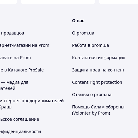
О нас
 продавцов
О prom.ua
ернет-магазин
на Prom
Работа в prom.ua
авать на Prom
Контактная информация
 в Каталоге ProSale
Защита прав на контент
 — медиа для
Content right protection
ателей
Отзывы о prom.ua
 интернет-предпринимателей
Кращі
Помощь Силам обороны
(Volonter by Prom)
льское соглашение
онфиденциальности