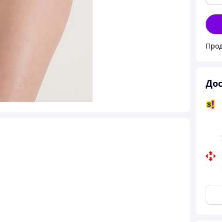
Про
Дос