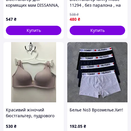
кормящих мам DISSANNA,
11294 , без паралона , на
формованная чашка на
чашку С , баклажан 95C,
538
₴
каркасе, 20231-13 85C
90C, 85C, 80C, 75C
547
₴
480
₴
Купить
Купить
Красивий жіночий
Белье No3 Врозмелье.Хит!
бюстгальтер, пудрового
кольору, безшовний,
530
₴
192
.05
₴
розмір 75В