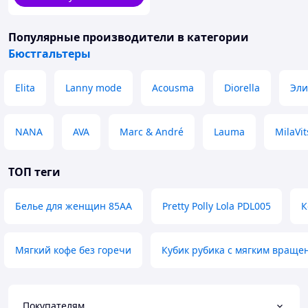
Популярные производители
в категории
Бюстгальтеры
Elita
Lanny mode
Acousma
Diorella
Эли
NANA
AVA
Marc & André
Lauma
MilaVit
ТОП теги
Белье для женщин 85АА
Pretty Polly Lola PDL005
К
Мягкий кофе без горечи
Кубик рубика с мягким враще
Покупателям