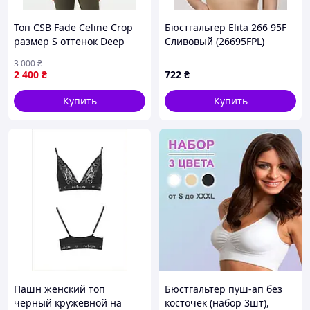
Топ CSB Fade Celine Crop
Бюстгальтер Elita 266 95F
размер S оттенок Deep
Сливовый (26695FPL)
Olive
3 000
₴
2 400
₴
722
₴
Купить
Купить
Пашн женский топ
Бюстгальтер пуш-ап без
черный кружевной на
косточек (набор 3шт),