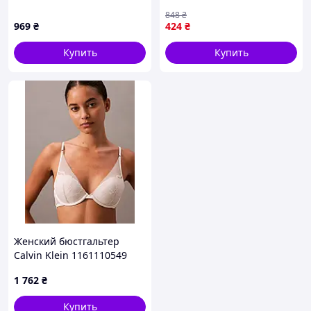
тонких лямках, 2671K9BP71
Бесшовный бюстгальтер
848
₴
пуш ап, Бюстгальтер без
969
₴
424
₴
косточек без застежек, LEV
Купить
Купить
Женский бюстгальтер
Calvin Klein 1161110549
(Молочный 36C)
1 762
₴
Купить