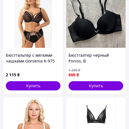
Бюстгальтер с мягкими
Бюстгалтер черный
чашками Gorsenia K-975
Fnniss, B
Latika
1 200
₴
2 115
₴
600
₴
Купить
Купить