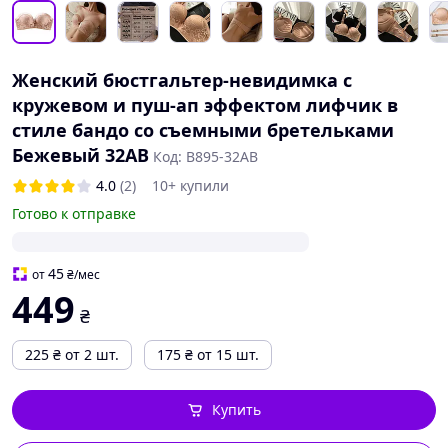
Женский бюстгальтер-невидимка с
кружевом и пуш-ап эффектом лифчик в
стиле бандо со съемными бретельками
Бежевый 32AB
Код: B895-32AB
4.0
(2)
10+ купили
Готово к отправке
45
от
₴
/мес
449
₴
225
₴
от 2 шт.
175
₴
от 15 шт.
Купить