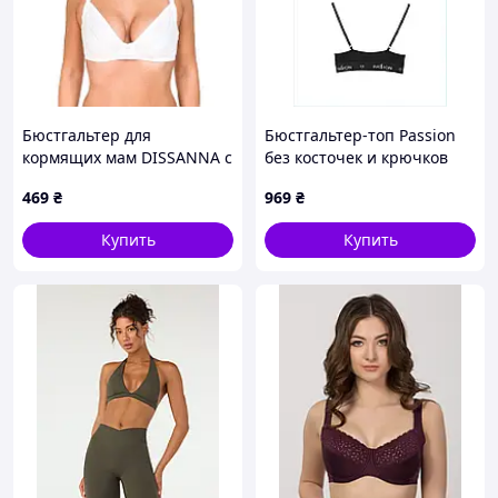
Бюстгальтер для
Бюстгальтер-топ Passion
кормящих мам DISSANNA с
без косточек и крючков
мягкой силиконовой
черный, 2B6B71969H
469
₴
969
₴
косточкой, 20214 75C
Купить
Купить