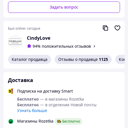
Тип: женский бюстгальтер
Задать вопрос
Форма чашки: анжелика (балконет)
Чашка: A/B
Эффект: push-up
Был online:
сегодня
Бретели: съемные, регулируемые
CindyLove
Цвет: черный, бежевый
Размер: 32(70), 34(75), 36(80), 38(85)
94% положительных отзывов
Материал: нейлон 85%, спандекс 15%
Каталог продавца
Отзывы о продавце
1125
Кон
Преимущества
:
Подходит для открытой одежды
Хорошо фиксируется даже без бретелей
Доставка
Формирует красивый и аккуратный силуэт
Кружевной дизайн выглядит изящно
Подписка на доставку Smart
Базовые цвета легко сочетаются с
Бесплатно
— в магазины Rozetka
гардеробом
Бесплатно
— в отделения Новой почты
Комфортен для повседневного ношения и
Узнать больше
особых случаев
Магазины Rozetka
Бесплатно