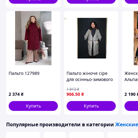
Пальто 127989
Пальто жіноче сіре
Женск
для осінньо-зимового
Альпа
сезону стильний
60, Ч
1 813
₴
верхній одяг ТМ
2 374
₴
906
.50
₴
2 190
Maribel р.XL
Купить
Купить
Популярные производители
в категории
Женские