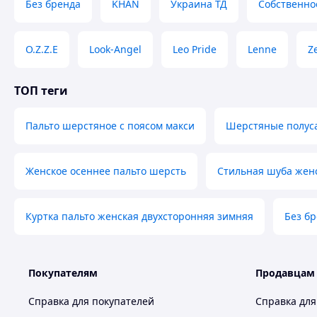
Без бренда
KHAN
Украина ТД
Собственно
O.Z.Z.E
Look-Angel
Leo Pride
Lenne
Z
ТОП теги
Пальто шерстяное с поясом макси
Шерстяные полус
Женское осеннее пальто шерсть
Стильная шуба женс
Куртка пальто женская двухсторонняя зимняя
Без б
Покупателям
Продавцам
Справка для покупателей
Справка для