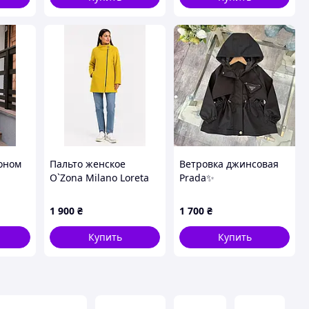
оном
Пальто женское
Ветровка джинсовая
O`Zona Milano Loreta
Prada✨
Жовтий демисезонное
кашемировое, арт.
1 900
₴
1 700
₴
Loreta
Купить
Купить