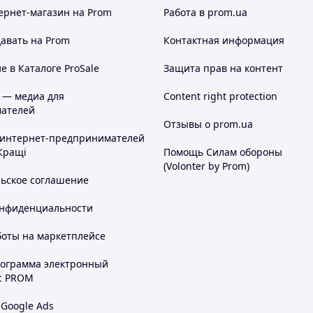
ернет-магазин
на Prom
Работа в prom.ua
авать на Prom
Контактная информация
 в Каталоге ProSale
Защита прав на контент
 — медиа для
Content right protection
ателей
Отзывы о prom.ua
 интернет-предпринимателей
Кращі
Помощь Силам обороны
(Volonter by Prom)
льское соглашение
онфиденциальности
боты на маркетплейсе
рограмма электронный
с PROM
 Google Ads