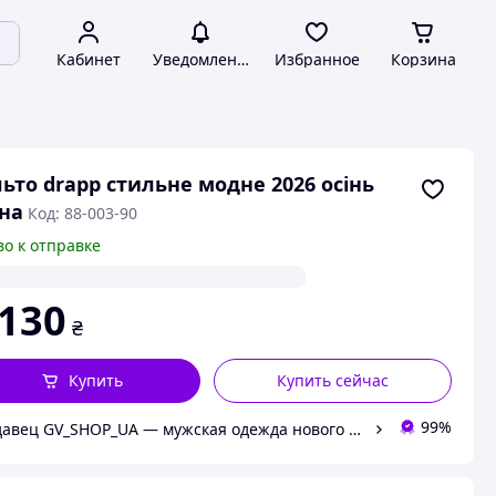
Кабинет
Уведомления
Избранное
Корзина
ьто drapp стильне модне 2026 осінь
на
Код: 88-003-90
во к отправке
 130
₴
Купить
Купить сейчас
99%
Продавец GV_SHOP_UA — мужская одежда нового поколения