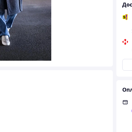
Дос
Опл