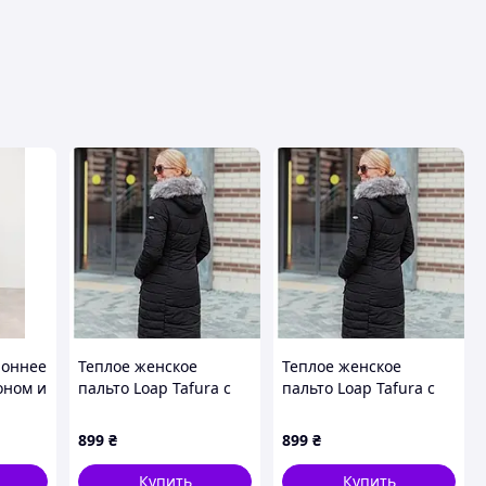
роннее
Теплое женское
Теплое женское
оном и
пальто Loap Tafura с
пальто Loap Tafura с
 BINI
водоотталкивающим
водоотталкивающим
покрытием
покрытием
899
₴
899
₴
Купить
Купить