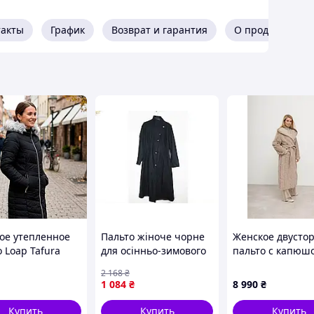
такты
График
Возврат и гарантия
О продавце
ое утепленное
Пальто жіноче чорне
Женское двусто
 Loap Tafura
для осінньо-зимового
пальто с капюш
я) — Черное
сезону стильний
поясом ALBERTO
2 168
₴
верхній одяг XL 52 ТМ
MKALB202-351
1 084
₴
8 990
₴
BESTSELLER
Купить
Купить
Купить