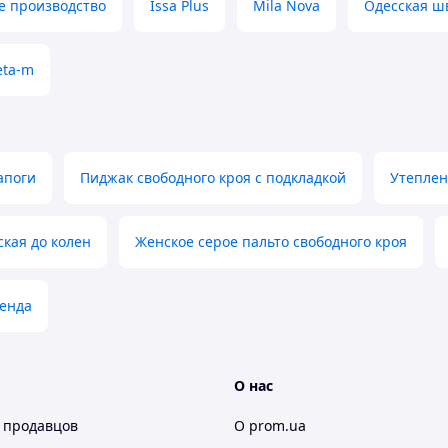
е производство
Issa Plus
Mila Nova
Одесская ш
eta-m
апоги
Пиджак свободного кроя с подкладкой
Утеплен
кая до колен
Женское серое пальто свободного кроя
ренда
О нас
 продавцов
О prom.ua