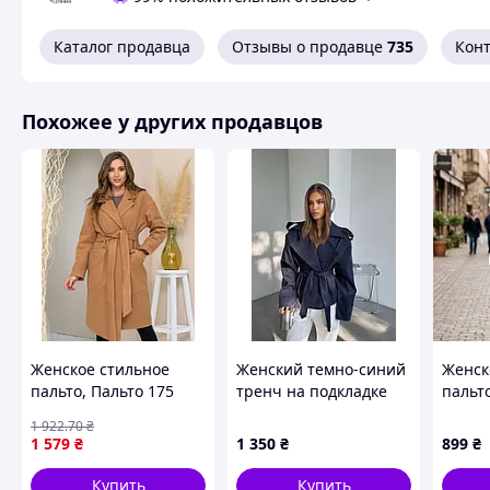
Каталог продавца
Отзывы о продавце
735
Кон
Похожее у других продавцов
Женское стильное
Женский темно-синий
Женск
пальто, Пальто 175
тренч на подкладке
пальто
теракот
(42-44, 46-48) - 1588
(Чехи
1 922
.70
₴
1 579
₴
1 350
₴
899
₴
Купить
Купить