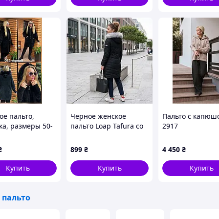
ое пальто,
Черное женское
Пальто с капюш
ка, размеры 50-
пальто Loap Tafura со
2917
ерный
съемной меховой
опушкой
₴
899
₴
4 450
₴
Купить
Купить
Купить
 пальто