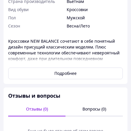
Страна производитель
Вьетнам
Вид обуви
Кроссовки
Пол
Мужской
Сезон
Весна/Лето
Кроссовки NEW BALANCE сочетают в себе понятный
дизайн присущий классическим моделям. Плюс
современные технологии обеспечивают невероятный
комфорт, даже при длительном повседневном
использовании. Верхняя часть кроссовок выполнена из
сочетания неопрена и кожи, дополнена мягким
Подробнее
язычком и традиционной системой шнуровки. Модель
установлена на подошву из современного материала
Boost (пенка), отличающегося хорошей амортизацией
и цепкой полиуретановой подметкой для лучшего
Отзывы и вопросы
сцепления. Розмірна сітка 41- 26 см. 42 -27 см. 43- 27.5
см. 44- 28 см. 45- 28.5. см. 46-29.СМ
Отзывы (0)
Вопросы (0)
Еще не было отзывов об этом товаре