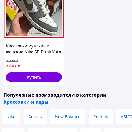
Кроссовки мужские и
женские Nike SB Dunk Yuto
Horigori / кроссовки Найк
2 900
₴
СБ Данк серые белые
2 697
₴
Купить
Популярные производители
в категории
Кроссовки и кеды
Nike
Adidas
New Balance
Reebok
ASIC