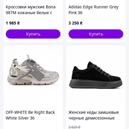
Кроссовки мужские Bona
Adidas Edge Runner Grey
987M кожаные белые с
Pink 36
серым 41 (26,5 см)
1 985
₴
3 250
₴
Купить
Купить
OFF-WHITE Be Right Back
Женские кеды замшевые
White Silver 36
черные демисезонные
базовые Seli Жіночі кеди
2 829
₴