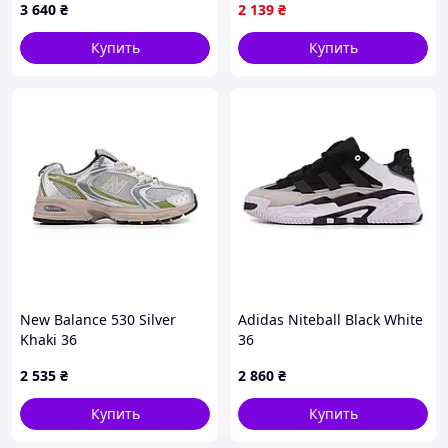
замшеві чорні демісезонні
3 640
₴
2 139
₴
базові
Купить
Купить
New Balance 530 Silver
Adidas Niteball Black White
Khaki 36
36
2 535
₴
2 860
₴
Купить
Купить