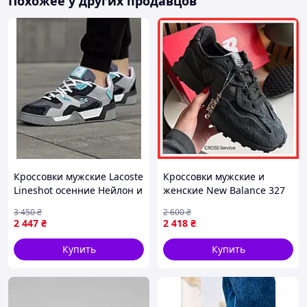
Похожее у других продавцов
Кроссовки мужские Lacoste
Кроссовки мужские и
Lineshot осенние Нейлон и
женские New Balance 327
вставки замши кожи
Black Grey / кроссовки Нью
3 450
₴
2 600
₴
серые
Беланс 327 черные серые
2 447
₴
2 418
₴
Купить
Купить