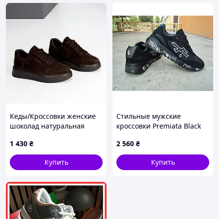
Кеды/Кроссовки женские
Стильные мужские
шоколад натуральная
кроссовки Premiata Black
замша на утолщенной
White Премиата 41 (26,0
1 430
₴
2 560
₴
подошве осенние
см)
Купить
Купить