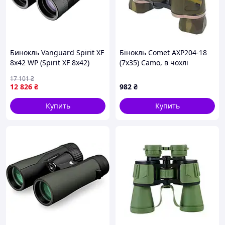
Бинокль Vanguard Spirit XF
Бінокль Comet AXP204-18
8x42 WP (Spirit XF 8x42)
(7x35) Camo, в чохлі
17 101
₴
12 826
₴
982
₴
Купить
Купить