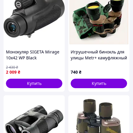
Монокуляр SIGETA Mirage
Игрушечный бинокль для
10x42 WP Black
улицы Metr+ камуфляжный
принт KH1393936X
2 430
₴
2 009
₴
740
₴
Купить
Купить