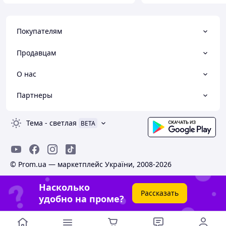
Покупателям
Продавцам
О нас
Партнеры
Тема
-
светлая
BETA
© Prom.ua — маркетплейс України, 2008-2026
Насколько
Рассказать
удобно на проме?