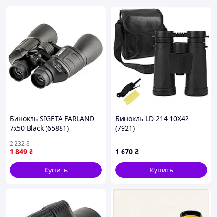
Бинокль SIGETA FARLAND
Бинокль LD-214 10X42
7x50 Black (65881)
(7921)
2 232
₴
1 849
₴
1 670
₴
Купить
Купить