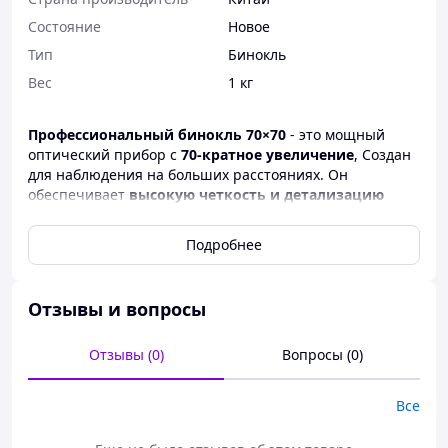
Состояние
Новое
Тип
Бинокль
Вес
1 кг
Профессиональный бинокль 70×70
- это мощный
оптический прибор с
70-кратное увеличение
, Создан
для наблюдения на больших расстояниях. Он
обеспечивает
высокую четкость и детализацию
изображения
, что делает его отличным выбором для
охоты, рыбалки, путешествий, спорта и наблюдения за
Подробнее
природой.
Міцна
прорезиненная поверхность
корпуса
защищает бинокль от ударов и обеспечивает
Отзывы и вопросы
надежное сцепление даже во влажных условиях.
Оптическая система с многослойным просветлением
Отзывы (0)
Вопросы (0)
линз обеспечивает
яркое и контрастное
изображение
при любом освещении, включая рассвет
и сумерки.
Все