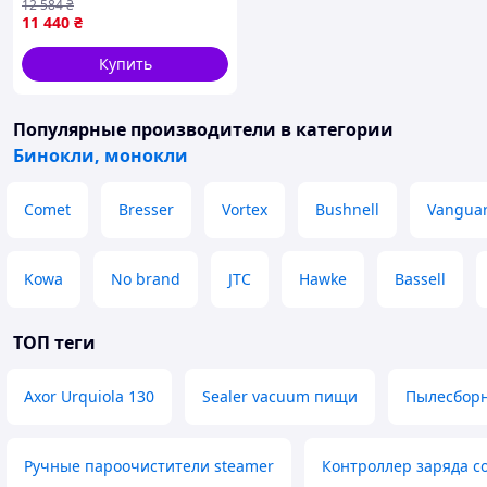
12 584
₴
11 440
₴
Купить
Популярные производители
в категории
Бинокли, монокли
Comet
Bresser
Vortex
Bushnell
Vangua
Kowa
No brand
JTC
Hawke
Bassell
ТОП теги
Axor Urquiola 130
Sealer vacuum пищи
Пылесборн
Ручные пароочистители steamer
Контроллер заряда с