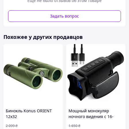
Еще не было отзывов об этом товаре
Основные возможности и преимущества
Задать вопрос
70-кратное увеличение
- Наблюдение за
объектами на больших расстояниях
Широкий объектив (70 мм)
- Высокая
Похожее у других продавцов
светосила и отличная видимость в сумерках
Оптика высокого качества
с многослойным
просветлением
Прорезиненный корпус
— защита от ударов и
удобство хвата
Регулируемая межзвездная дистанция и
фокусировка
Подходит для
охота, туризм, наблюдение за
птицами и спортивные мероприятия
Чистое и стабильное изображение
даже при
максимальном приближении
Бинокль Konus ORIENT
Мощный монокуляр
12x32
ночного видения с 16-
кратным увеличением /
2 099
₴
1 650
₴
Цифровой монокуляр с