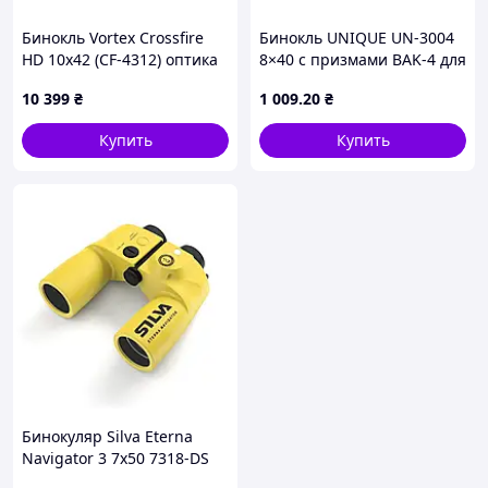
Бинокль Vortex Crossfire
Бинокль UNIQUE UN-3004
HD 10x42 (CF-4312) оптика
8×40 с призмами BAK-4 для
герметизирована
туризма и наблюдений •
10 399
₴
1 009
.20
₴
уплотнительным О-
Полевой оптический
кольцом и защищена от
бинокль UNIQUE UN-3004
Купить
Купить
проникновения
8×40 для
Бинокуляр Silva Eterna
Navigator 3 7x50 7318-DS