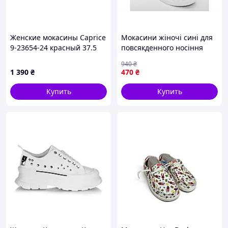
Женские мокасины Caprice
Мокасини жіночі сині для
9-23654-24 красный 37.5
повсякденного носіння
размер
комфортне взуття ТМ
940
₴
GIPANIS 37р арт. VS 701 N
1 390
₴
470
₴
Купить
Купить