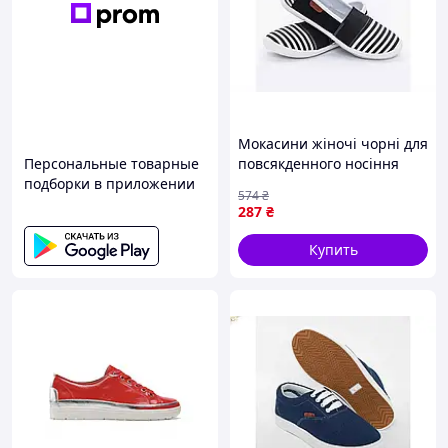
Мокасини жіночі чорні для
Персональные товарные
повсякденного носіння
подборки в приложении
стильне взуття з ПВХ
574
₴
підошвою
287
₴
Купить