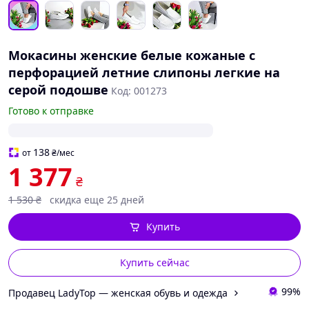
Мокасины женские белые кожаные с
перфорацией летние слипоны легкие на
серой подошве
Код: 001273
Готово к отправке
138
от
₴
/мес
1 377
₴
1 530
₴
скидка еще 25 дней
Купить
Купить сейчас
99%
Продавец LadyTop — женская обувь и одежда