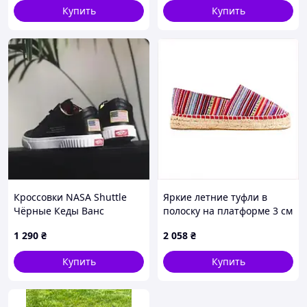
Купить
Купить
Кроссовки NASA Shuttle
Яркие летние туфли в
Чёрные Кеды Ванс
полоску на платформе 3 см
Женские (размеры:
121307EP7
1 290
₴
2 058
₴
36,37,38,39,40) Видео
Обзор
Купить
Купить