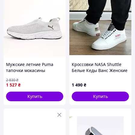
Мужские летние Puma
Кроссовки NASA Shuttle
тапочки мокасины
Белые Кеды Ванс Женские
слипоны свет серые 41
Кожаные (размеры:
2 830
₴
36,37,38,39) Видео Обзор
1 527
₴
1 490
₴
Купить
Купить