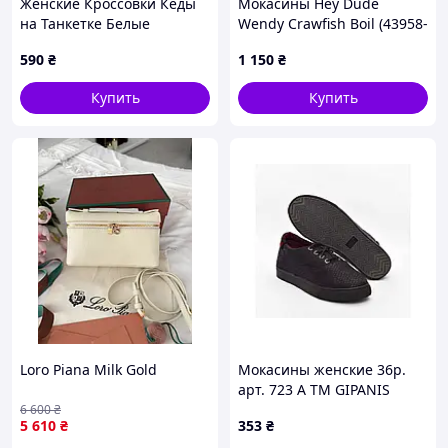
Женские Кроссовки Кеды
Мокасины Hey Dude
на Танкетке Белые
Wendy Crawfish Boil (43958-
Слипоны Мокасины на
94S), Белый, Размер 36 (US
590
₴
1 150
₴
Платформе (размеры:
W5), стелька 24 см
36,37,38,39,40,41) - 33-2
Купить
Купить
Loro Piana Milk Gold
Мокасины женские 36р.
арт. 723 A ТМ GIPANIS
6 600
₴
5 610
₴
353
₴