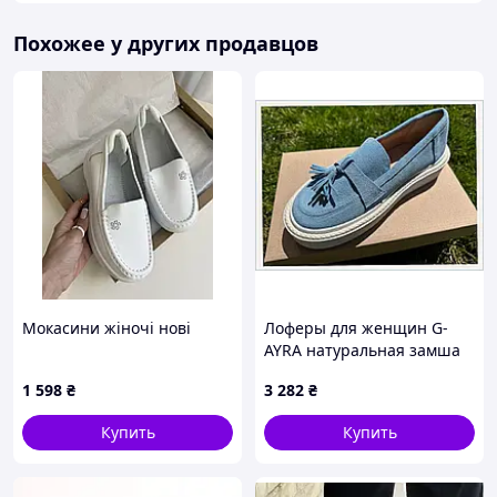
Похожее у других продавцов
Мокасини жіночі нові
Лоферы для женщин G-
AYRA натуральная замша
2555T829A
1 598
₴
3 282
₴
Купить
Купить