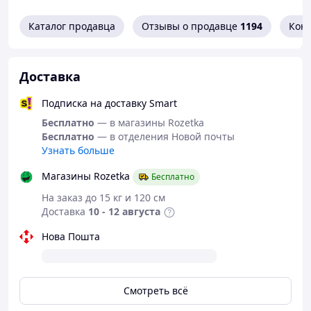
износостойким, прочным и устойчивым к
деформациям, сохраняя мягкость и эластичность.
Каталог продавца
Отзывы о продавце
1194
Кон
Характеристики:
• Стелька – мемори
• Цвет – белый
Доставка
• Перфорация – сквозная
• Подошва – 3,5 см / 2 см
Подписка на доставку Smart
• Производитель – фабричный Китай
Бесплатно
— в магазины Rozetka
Эти женские мокасины (слипоны) подходят на среднюю
Бесплатно
— в отделения Новой почты
стопу и станут отличным вариантом на каждый день.
Узнать больше
Лёгкие, дышащие и стильные — идеальны для лета.
Магазины Rozetka
Бесплатно
На заказ до 15 кг и 120 см
Доставка
10 - 12 августа
Нова Пошта
Смотреть всё