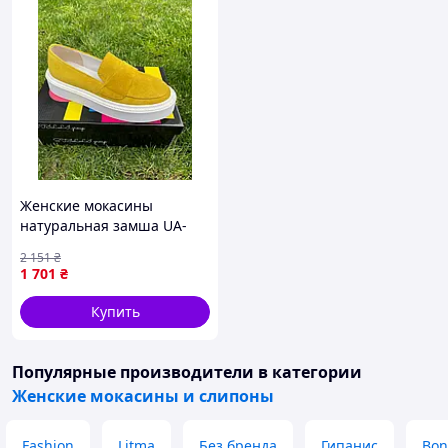
Женские мокасины
натуральная замша UA-
TM0670 Желтые
2 151
₴
1 701
₴
Купить
Популярные производители
в категории
Женские мокасины и слипоны
Fashion
Litma
Без бренда
Гипанис
Bon