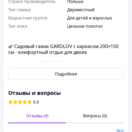
Страна производитель
Польша
Тип гамака
Двухместный
Возрастная группа
Для детей и взрослых
Тип ложа
Цельное полотно
🌿 Садовый гамак GARDLOV с каркасом 200×150
см - комфортный отдых для двоих
Двойной гамак
GARDLOV XXL
— это удобное и
практичное решение для обустройства зоны отдыха в
Подробнее
саду, на террасе или балконе. Благодаря прочному
каркасу и большой площади лежания он подходит как
для индивидуального отдыха, так и для использования
вдвоем.
Отзывы и вопросы
5.0
Отзывы (4)
Вопросы (0)
Все