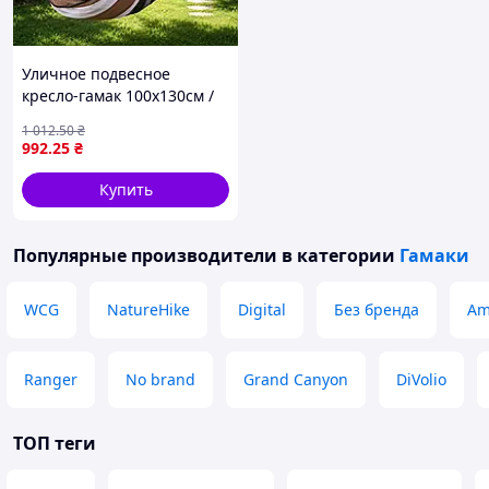
Уличное подвесное
кресло-гамак 100x130см /
Подвесной тканевый гамак
1 012
.50
₴
с подушками до 150кг
992
.25
₴
Коричневый
Купить
Популярные производители
в категории
Гамаки
GARDLOV — практичный выбор для комфортного
ежедневного отдыха.
WCG
NatureHike
Digital
Без бренда
Am
Ranger
No brand
Grand Canyon
DiVolio
ТОП теги