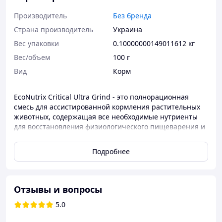
Производитель
Без бренда
Страна производитель
Украина
Вес упаковки
0.10000000149011612 кг
Вес/объем
100 г
Вид
Корм
EcoNutrix Critical Ultra Grind - это полнорационная
смесь для ассистированной кормления растительных
животных, содержащая все необходимые нутриенты
для восстановления физиологического пищеварения и
жизнедеятельности пациентов. Используйте ШЕ под
контролем Вашего ветеринарного специалиста.
Подробнее
Рекомендации по использованию: возможно
применение в сухом, размоченном или разведенном
для ассистированной кормления виде, для чего
Отзывы и вопросы
смешайте 1 часть EcoNutrix Critical с 3-х частями
теплой воды. Объем воды может быть изменен для
5.0
получения оптимальной консистенции при кормлении
конкретного пациента. Разделите суточное количество