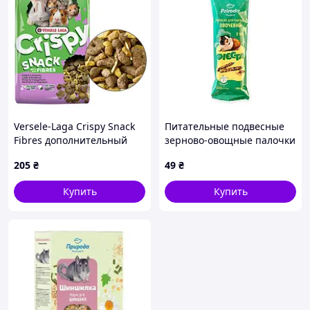
Versele-Laga Crispy Snack
Питательные подвесные
Fibres дополнительный
зерново-овощные палочки
корм лакомство для
для травоядных и
205
₴
49
₴
грызунов 550 г
всеядных грызунов Priroda
Фиеста Колосок Овощной
Купить
Купить