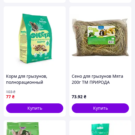
Корм для грызунов,
Сено для грызунов Мята
полнорационный
200г ТМ ПРИРОДА
витаминизированный
103
₴
Природа Фиеста Крыска,
77
₴
73
.92
₴
600 г
Купить
Купить