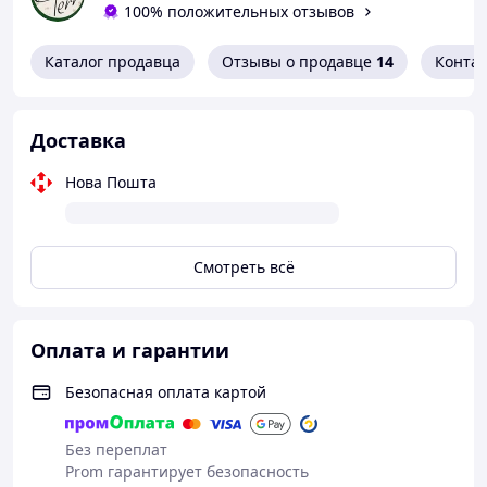
16.5%, сырой жир (мин) 4,00%, сырая клетчатка (мин)
100% положительных отзывов
20.00%, сырая клетчатка (макс) 25,00%, кальций
Каталог продавца
Отзывы о продавце
14
Конта
0,07%, Фосфор 0,40%, Витамин D3 (мин) 900 МЕ/кг,
Аскорбиновая кислота (витамин С (мин) 1500 мг/кг,
Энергетическая ценность (в расчете) 26 ккал/10 г.
Доставка
Хранение: в прохладном и сухом месте.
Нова Пошта
Тщательно закрывайте после каждого использования.
Смотреть всё
Оплата и гарантии
Безопасная оплата картой
Без переплат
Prom гарантирует безопасность