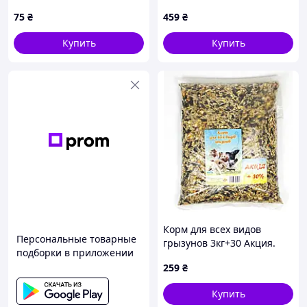
натуральные лакомства и
Premium Menu Vital 1кг
75
₴
459
₴
витамины
Купить
Купить
Корм для всех видов
Персональные товарные
грызунов 3кг+30 Акция.
подборки в приложении
259
₴
Купить