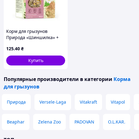
Корм для грызунов
Природа «Шиншилка» +
Колор и Энзим 500 г
125
.40
₴
(4823082410774) MDR
Купить
Популярные производители
в категории
Корма
для грызунов
Природа
Versele-Laga
Vitakraft
Vitapol
Beaphar
Zelena Zoo
PADOVAN
O.L.KAR.