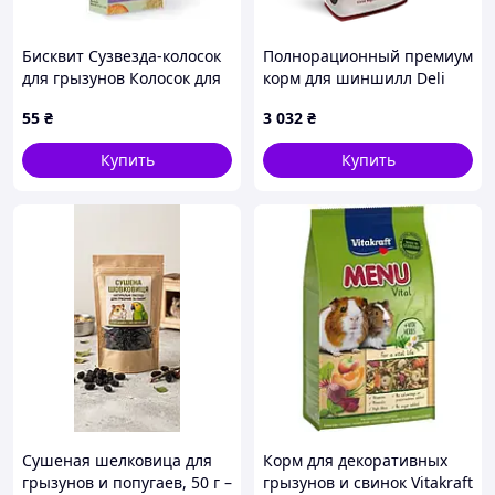
Бисквит Сузвезда-колосок
Полнорационный премиум
для грызунов Колосок для
корм для шиншилл Deli
грызунов бисквит
Nature Premium
55
₴
3 032
₴
Сузировка
CHINCHILLAS 12,5 кг.
Купить
Купить
Сушеная шелковица для
Корм для декоративных
грызунов и попугаев, 50 г –
грызунов и свинок Vitakraft