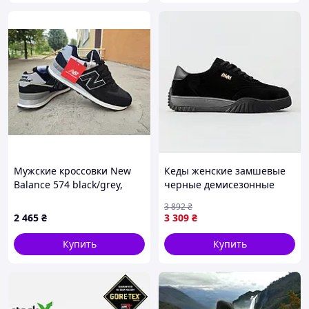
Мужские кроссовки New
Кеды женские замшевые
Balance 574 black/grey,
черные демисезонные
кроссовки NB 574
базовые Seli Кеди жіночі
3 892
₴
демисезонные черные с
замшеві чорні демісезонні
2 465
₴
3 309
₴
серым 43 (27,0 см)
базові
Купить
Купить