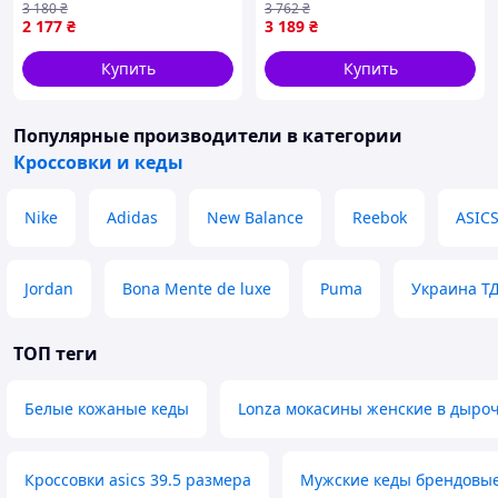
3 180
₴
3 762
₴
Seli Чоловічі кросівки найк
2 177
₴
3 189
₴
чорні сірі спортивні
Купить
Купить
Популярные производители
в категории
Кроссовки и кеды
Nike
Adidas
New Balance
Reebok
ASIC
Jordan
Bona Mente de luxe
Puma
Украина Т
ТОП теги
Белые кожаные кеды
Lonza мокасины женские в дыро
Кроссовки asics 39.5 размера
Мужские кеды брендовы