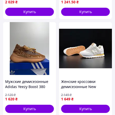
2 029
₴
1 241
.50
₴
Купить
Купить
Мужские демисезонные
Женские кроссовки
Adidas Yeezy Boost 380
демисезонные New
коричневого цвета
Balance 574 бежевые ,
2 120
₴
2 149
₴
замш 37
1 620
₴
1 649
₴
Купить
Купить