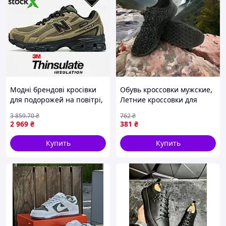
Модні брендові кросівки
Обувь кроссовки мужские,
для подорожей на повітрі,
Летние кроссовки для
1784 New Balance 740 |
мужчин с текстильным
3 859
.70
₴
762
₴
Gore-Tex | Термо 41
верхом Очень легкие IV-96
2 969
₴
381
₴
Купить
Купить