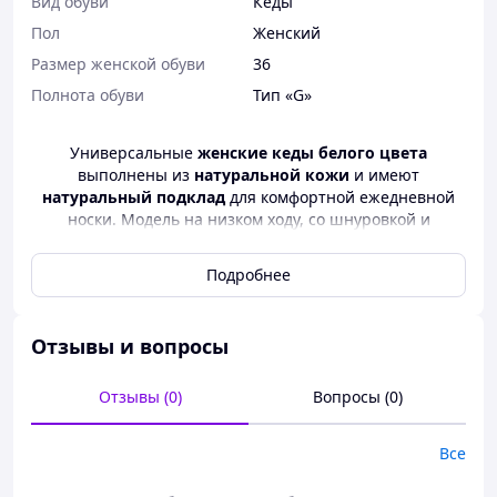
Вид обуви
Кеды
Пол
Женский
Размер женской обуви
36
Полнота обуви
Тип «G»
Универсальные
женские кеды белого цвета
выполнены из
натуральной кожи
и имеют
натуральный подклад
для комфортной ежедневной
носки. Модель на низком ходу, со шнуровкой и
лаконичным силуэтом, легко сочетающимся с
различными образами. Такие белые кожаные кеды
Подробнее
подходят под джинсы, брюки, шорты, платья и станут
универсальной парой на каждый день.
Материал - Натуральная кожа
Отзывы и вопросы
Внутри - Натуральный кожаный подклад
Отзывы (0)
Вопросы (0)
Цвет - Белый
Подошва - 3,5 см/2,5 см
Все
Производитель - Украина