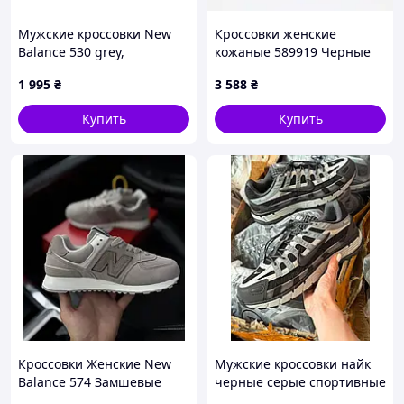
Мужские кроссовки New
Кроссовки женские
Balance 530 grey,
кожаные 589919 Черные
кроссовки Нью беланс 530
1 995
₴
3 588
₴
серые 46 (29,5 см)
Купить
Купить
Кроссовки Женские New
Мужские кроссовки найк
Balance 574 Замшевые
черные серые спортивные
темно бежевые (капучино)
демисезонные Nike P6000