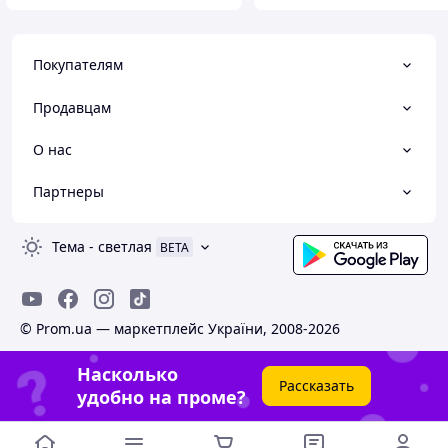
Покупателям
Продавцам
О нас
Партнеры
Тема
-
светлая
BETA
© Prom.ua — маркетплейс України, 2008-2026
Насколько
Рассказать
удобно на проме?