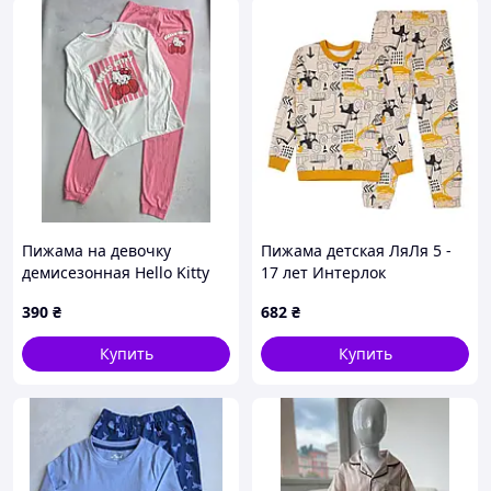
Пижама на девочку
Пижама детская ЛяЛя 5 -
демисезонная Hello Kitty
17 лет Интерлок
Primark р.164 см (13-14 лет)
Молочный/Горчичный
390
₴
682
₴
К3ІН126_2-3571 152
Купить
Купить