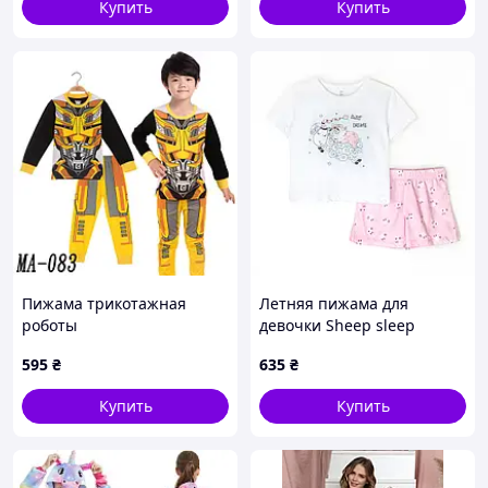
Купить
Купить
Пижама трикотажная
Летняя пижама для
роботы
девочки Sheep sleep
595
₴
635
₴
Купить
Купить