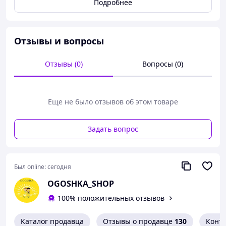
Подробнее
Футболка
Длина 44см
Ширина 30см
Шорти
Отзывы и вопросы
Длина 30см
Пояс 24см
Отзывы (0)
Вопросы (0)
✅
110-116
Футболка
Длина 48см
Еще не было отзывов об этом товаре
Ширина 31см
Шорти
Длина 32см
Задать вопрос
Пояс 25см
✅
122-128
Был online:
сегодня
Футболка
Длина 52см
OGOSHKA_SHOP
Ширина 33см
100% положительных отзывов
Шорти
Длина 33см
Пояс 26см
Каталог продавца
Отзывы о продавце
130
Конт