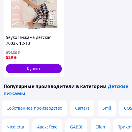
Seyko Пижама детская
7003K 12-13
634
.80
₴
529
₴
Купить
Популярные производители
в категории
Детские
пижамы
Собственное производство
Carters
Smil
COS
Nicoletta
АвексТекс
GABBI
Ellen
Трико