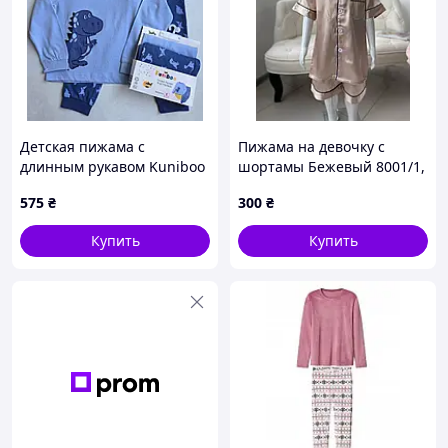
Детская пижама с
Пижама на девочку с
длинным рукавом Kuniboo
шортамы Бежевый 8001/1,
98-104 см для мальчиков
2, YVEFANJV, Бежевый, Для
575
₴
300
₴
девочек, Весна Лето, 122
Купить
Купить