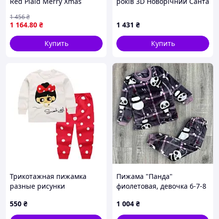
Red Plaid Merry Xmas
років 3D Новорічний Санта
Красная Размер 86
4002_0_104 17392 104 см
1 456
₴
1 164
.80
₴
1 431
₴
Купить
Купить
Трикотажная пижамка
Пижама "Панда"
разные рисунки
фиолетовая, девочка 6-7-8
лет 46597
550
₴
1 004
₴