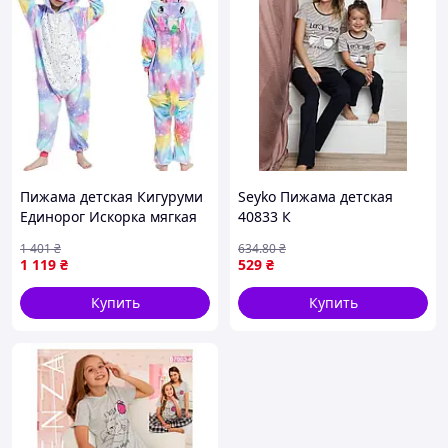
Пижама детская Кигуруми
Seyko Пижама детская
Единорог Искорка мягкая
40833 К
уютная Denver Піжама
1 401
₴
634
.80
₴
дитяча Кігурумі Єдиноріг
1 119
₴
529
₴
Іскорка мяка затишна
Купить
Купить