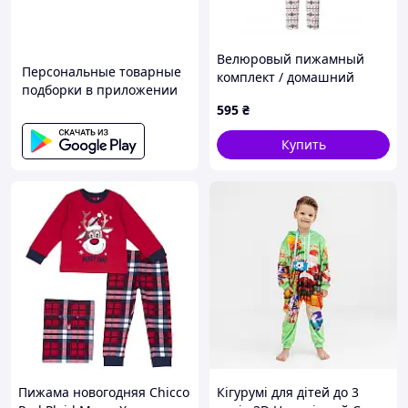
Велюровый пижамный
Персональные товарные
комплект / домашний
подборки в приложении
костюм Esmara Kids, рост
595
₴
158-164 (12-14 лет), цвет
розовый
Купить
Пижама новогодняя Chicco
Кігурумі для дітей до 3