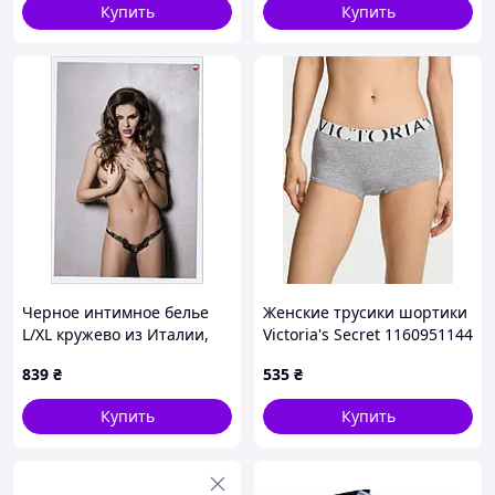
Купить
Купить
Черное интимное белье
Женские трусики шортики
L/XL кружево из Италии,
Victoria's Secret 1160951144
95682K1BM
(Серый XS)
839
₴
535
₴
Купить
Купить