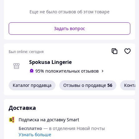
пикантность.
Еще не было отзывов об этом товаре
Брендированный принт добавляет изделию
модный акцент и подчёркивает индивидуальный
стиль. Благодаря регулируемым элементам
Задать вопрос
трусики идеально подстраиваются под фигуру.
Мягкий материал обеспечивает комфорт во
время носки и приятные ощущения на теле. Это
отличный выбор для тех, кто хочет сочетать
Был online:
сегодня
удобство, стиль и сексуальность.
Spokusa Lingerie
95% положительных отзывов
Размер: S, M, L, XL
В комплекте: Трусики
Каталог продавца
Отзывы о продавце
56
Конта
Цвет: Чёрный
К
Доставка
Подписка на доставку Smart
Бесплатно
— в отделения Новой почты
Узнать больше