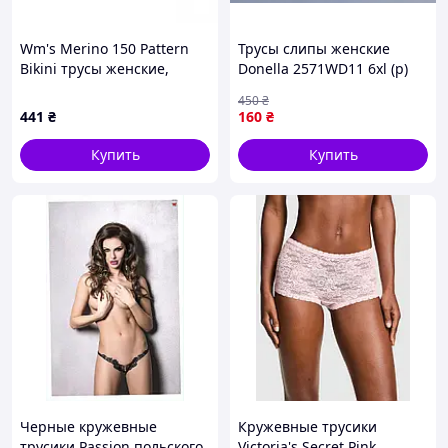
Wm's Merino 150 Pattern
Трусы слипы женские
Bikini трусы женские,
Donella 2571WD11 6xl (р)
Cascade Purple, XS
розовый
450
₴
441
₴
160
₴
Купить
Купить
Черные кружевные
Кружевные трусики
трусики Passion польского
Victoria's Secret Pink