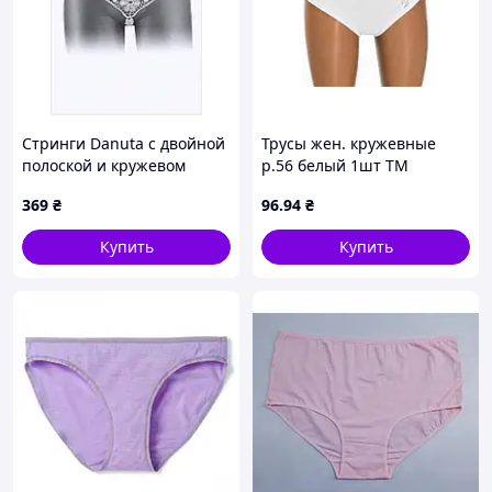
Стринги Danuta с двойной
Трусы жен. кружевные
полоской и кружевом
р.56 белый 1шт ТМ
95CK6860C
УКРАИНА
369
₴
96
.94
₴
Купить
Купить