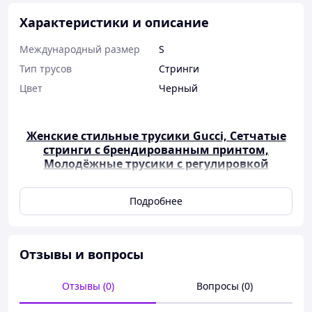
Характеристики и описание
Международный размер
S
Тип трусов
Стринги
Цвет
Черный
Женские стильные трусики Gucci, Сетчатые
стринги с брендированным принтом,
Молодёжные трусики с регулировкой
Подробнее
Трусики Gucci
Трусики Gucci — это
стильный и
Отзывы и вопросы
соблазнительный элемент
женского белья. Модель
выполнена в формате
Отзывы (0)
Вопросы (0)
сетчатых стрингов, что
придаёт образу лёгкость и