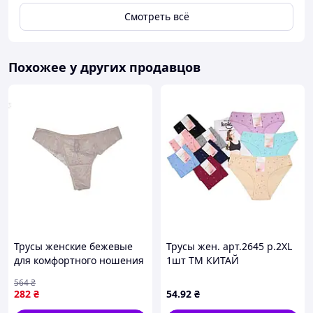
Смотреть всё
Похожее у других продавцов
Трусы женские бежевые
Трусы жен. арт.2645 р.2XL
для комфортного ношения
1шт ТМ КИТАЙ
и ежедневного
564
₴
использования 2XL ТМ
282
₴
54
.92
₴
LaVivas