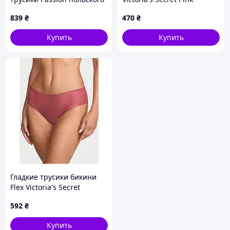
бренда, 95681PA8
шортики 1159819827
839
₴
470
₴
(Розовый M)
Купить
Купить
Гладкие трусики бикини
Flex Victoria's Secret
1161181951 (Розовый S)
592
₴
Купить