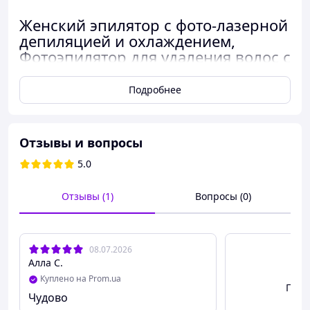
Женский эпилятор с фото-лазерной
депиляцией и охлаждением,
Фотоэпилятор для удаления волос с
5 уровнями мощности
Подробнее
Отзывы и вопросы
5.0
Отзывы (1)
Вопросы (0)
08.07.2026
Алла С.
Куплено на Prom.ua
Посм
Чудово
Забудьте о раздражениях, боли и постоянных визитах в