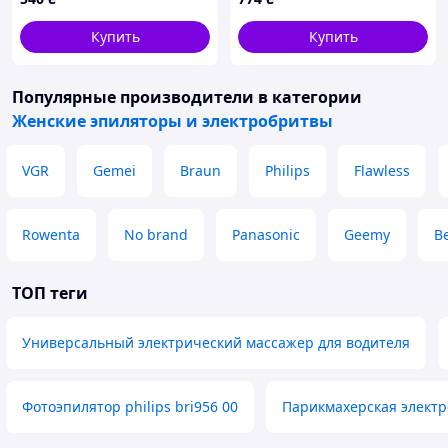
Купить
Купить
Популярные производители
в категории
Женские эпиляторы и электробритвы
VGR
Gemei
Braun
Philips
Flawless
Rowenta
No brand
Panasonic
Geemy
B
ТОП теги
Универсальный электрический массажер для водителя
Фотоэпилятор philips bri956 00
Парикмахерская элект