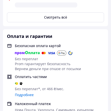
Смотреть всё
Оплата и гарантии
Подходит для всего тела:
Безопасная оплата картой
ноги, руки, подмышки, зона бикини и лица
—
Без переплат
один прибор заменит несколько процедур
Prom гарантирует безопасность
Вернем деньги при отказе от посылки
Индивидуальный комфорт:
Оплатить частями
5 уровней мощности
позволяют точно
настроить интенсивность в соответствии с
Без переплат*, от 466 ₴/мес.
вашим типом кожи (кроме очень темной),
Подробнее
обеспечивая эффективный и бережный уход
Наложенный платеж
Долговечность и экономия:
Нова Пошта, Укрпочта, Самовывоз, курьером