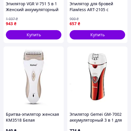
Эпилятор VGR V-751 5 в 1
Эпилятор для бровей
Женский аккумуляторный
Flawless ART-2105 с
эпилятор с бритвой,
золотым покрытием
1 037
₴
900
₴
пемзой, массажером и
деликатная коррекция
943
₴
657
₴
щеткой для лица
бровей, компактный
портативный дизайн
Купить
Купить
Бритва-эпилятор женская
Эпилятор Gemei GM-7002
KM3518 Белая
аккумуляторный 3 в 1 для
эпиляции и ухода за телом
540
₴
774
₴