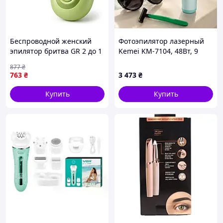
Беспроводной женский
Фотоэпилятор лазерный
эпилятор бритва GR 2 до 1
Kemei KM-7104, 48Вт, 9
V-758, Качественный
режимов, зеленый для
877
₴
эпилятор женский MP-34
тела / Фотоэпилятор для
763
₴
3 473
₴
(ЕКОБОКС)
ног / Эпилятор для бикини
Купить
Купить