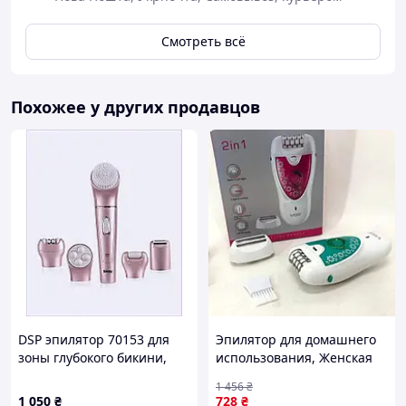
ресурс
999 999 вспышек
- хватит на годы
Смотреть всё
использования без дополнительных затрат
Максимальное удобство:
Похожее у других продавцов
универсальная
напруга 100–220 В
—
используйте дома или берите с собой в
путешествия
Комфорт нового уровня:
холодный режим
снижает чувствительность
кожи и делает каждую процедуру еще
приятнее
DSP эпилятор 70153 для
Эпилятор для домашнего
зоны глубокого бикини,
использования, Женская
8CK58607A8
аккумуляторная бритва,
1 456
₴
Ручной эпилятор для л
1 050
₴
728
₴