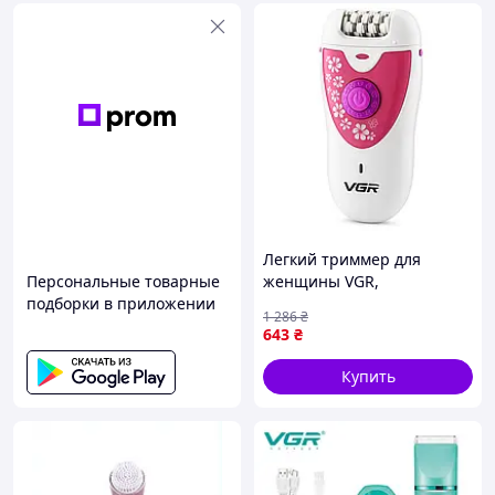
Легкий триммер для
Персональные товарные
женщины VGR,
подборки в приложении
Аккумуляторная машинка
1 286
₴
для стрижки Эпилятор
643
₴
тела с пинцетами FX-95
Купить