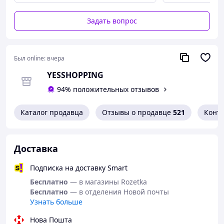
салон. Этот современный
IPL-эпилятор
создан для
эффективного удаления волос прямо у вас дома —
Задать вопрос
быстро, безопасно и максимально комфортно.
Благодаря сочетанию технологии
IPL
и встроенного
ICE-охлаждение
процедура проходит мягко и
Был online:
вчера
практически без ощущений: кожа не перегревается, а
YESSHOPPING
ощущение жжения сведено к минимуму. Идеальное
решение даже для чувствительных зон.
94% положительных отзывов
Каталог продавца
Отзывы о продавце
521
Конт
Доставка
Подписка на доставку Smart
Бесплатно
— в магазины Rozetka
Бесплатно
— в отделения Новой почты
Узнать больше
Нова Пошта