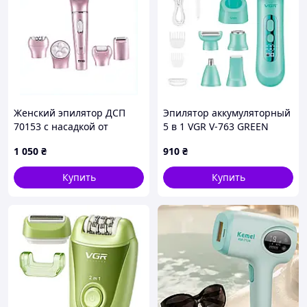
Женский эпилятор ДСП
Эпилятор аккумуляторный
70153 с насадкой от
5 в 1 VGR V-763 GREEN
морщин, 85860C78E
1 050
₴
910
₴
Купить
Купить