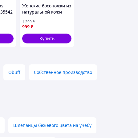
as
Женские босоножки из
F35542
натуральной кожи
черные, каблук 3-5 см,
1 299
₴
размер 38, 24,5 см
999
₴
Купить
Obuff
Собственное производство
Шлепанцы бежевого цвета на учебу