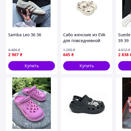
Samba Leo 36 36
Сабо женские из EVA
Suede 
для повседневной
39 39
носки легкие
4 486
₴
1 290
₴
4 012
₴
кремовые ТМ
2 967
₴
645
₴
2 838
PROGRESS
Купить
Купить