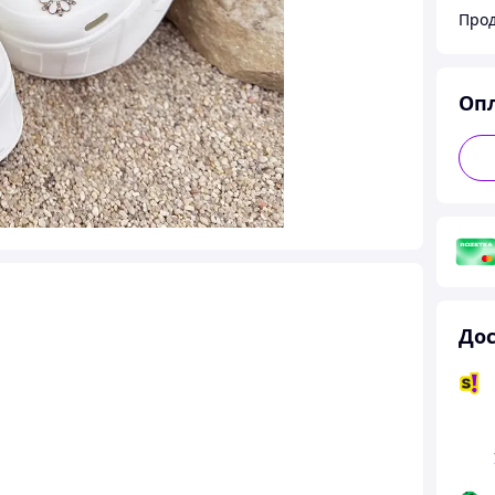
Прод
Оп
Дос