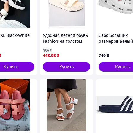
XL Black/White
Удобная летняя обувь
Сабо больших
Fashion на толстом
размеров Белый
ходу 8H609088E
539
₴
₴
448
.98
₴
749
₴
Купить
Купить
Купить