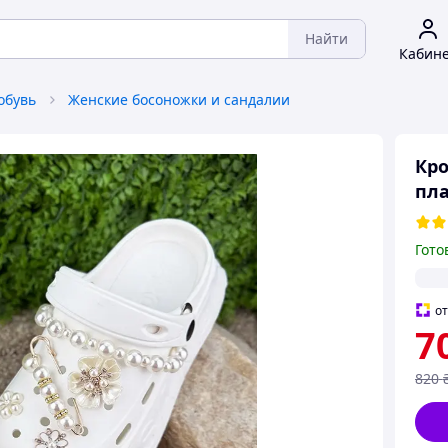
Найти
Кабин
обувь
Женские босоножки и сандалии
Кро
пла
Гото
о
7
820