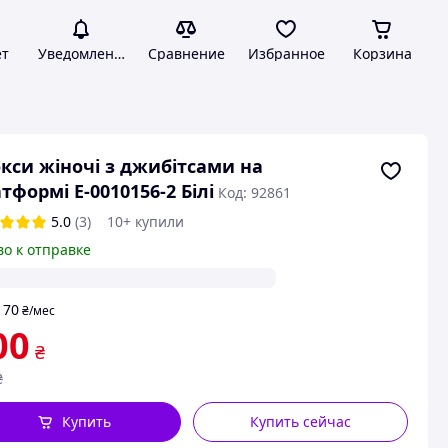
ет
Уведомления
Сравнение
Избранное
Корзина
кси жіночі з джибітсами на
тформі Е-0010156-2 Білі
Код: 92861
5.0
(3)
10+ купили
во к отправке
70
т
₴
/мес
00
₴
₴
Купить
Купить сейчас