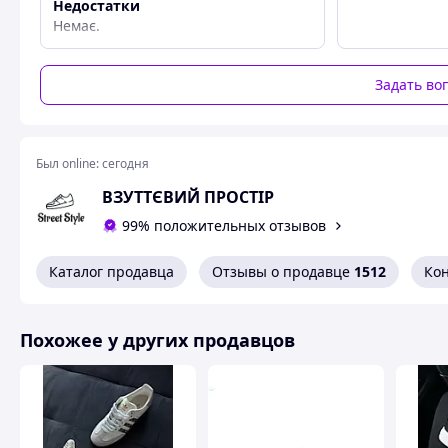
Недостатки
Немає.
Ця модель є легкою та комфортною, має закритий ніс і баг
САБО З ДЖИБІТСАМИ БІЛІ
Задать во
Вибирайте та купуйте для себе та своїх близьких якісне 
допоможуть і зроблять покупку приємною.
Был online:
сегодня
Похожие товары по характеристикам
ВЗУТТЄВИЙ ПРОСТІР
99% положительных отзывов
Каталог продавца
Отзывы о продавце
1512
Ко
Похожее у других продавцов