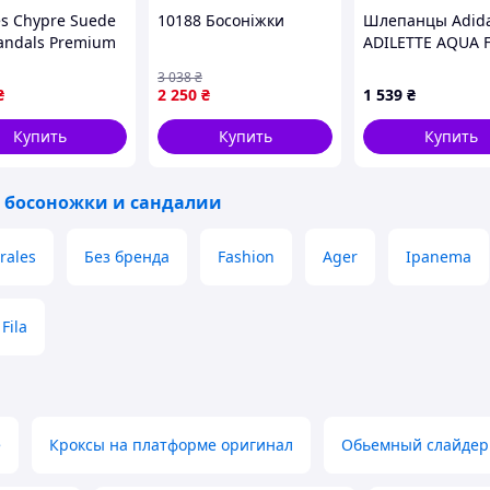
s Chypre Suede
10188 Босоніжки
Шлепанцы Adid
Sandals Premium
ADILETTE AQUA 
3 038
₴
₴
2 250
₴
1 539
₴
Купить
Купить
Купить
 босоножки и сандалии
rales
Без бренда
Fashion
Ager
Ipanema
Fila
е
Кроксы на платформе оригинал
Обьемный слайдер