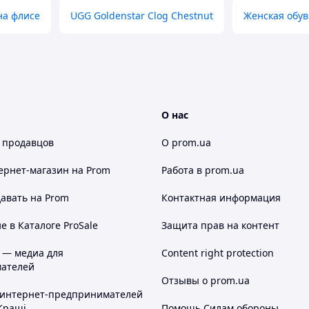
на флисе
UGG Goldenstar Clog Chestnut
Женская обув
О нас
 продавцов
О prom.ua
ернет-магазин
на Prom
Работа в prom.ua
авать на Prom
Контактная информация
 в Каталоге ProSale
Защита прав на контент
 — медиа для
Content right protection
ателей
Отзывы о prom.ua
 интернет-предпринимателей
Кращі
Помощь Силам обороны