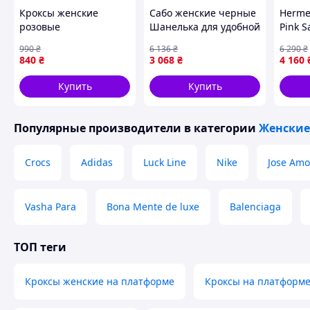
Кроксы женские
Сабо женские черные
Herme
розовые
Шанелька для удобной
Pink 
носки на каждый день
36 36
990
₴
6 136
₴
6 290
₴
размер 36-40 ТМ
840
₴
3 068
₴
4 160
PROGRESS
Купить
Купить
Популярные производители
в категории
Женские
Crocs
Adidas
Luck Line
Nike
Jose Amo
Vasha Para
Bona Mente de luxe
Balenciaga
ТОП теги
Кроксы женские на платформе
Кроксы на платформ