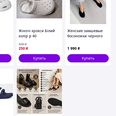
Жіночі крокси Білий
Женские замшевые
колір р 40
босоножки черного
цвета с открытой
500
₴
пяткой
250
₴
1 990
₴
Купить
Купить