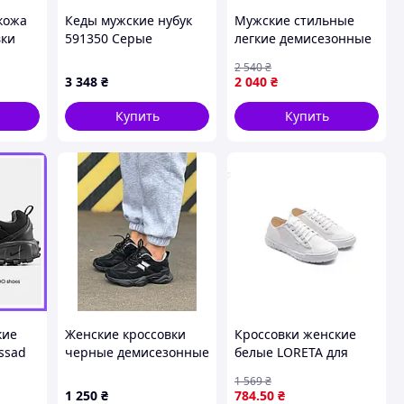
кожа
Кеды мужские нубук
Мужские стильные
вки
591350 Серые
легкие демисезонные
кроссовки New
2 540
₴
Balance 1906R,
3 348
₴
2 040
₴
качественные
натуральный замш 46-
Купить
Купить
29см
кие
Женские кроссовки
Кроссовки женские
ssad
черные демисезонные
белые LORETA для
и Найк
повседневной носки
1 569
₴
стильная обувь ТМ
1 250
₴
784
.50
₴