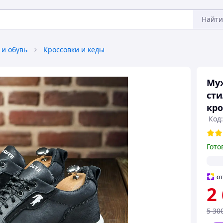
Найти
 и обувь
Кроссовки и кеды
Муж
ст
кро
Код:
Гото
о
2
5 30