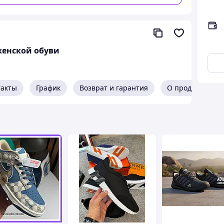
женской обуви
такты
График
Возврат и гарантия
О продавце
олучали покупки максимально быстро.
получении, без лишних рисков.
ат в течение 14 дней
.