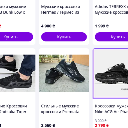
коммуникацию
и всегда готовы помочь.
овки мужские
Мужские кроссовки
Adidas TERREXX 
 все вопросы и подберут лучший вариант именно
B Dunk Low x
Hermes / Гермес из
мужские кроссо
Beige BLue /
текстиля и замши на
овки Найк СБ
контрастной подошве,
₴
4 900
₴
1 999
₴
Гуччи бежевые
черные, Турция
 низкие
Купить
Купить
Купить
ие Кроссовки
Стильные мужские
Кроссовки мужс
Onitsuka Tiger
кроссовки Premiata
Nike ACG Air Pha
en Черные
Black White Премиата
Black / кроссовк
3 000
₴
44 (28,0 см)
АЦГ аир фассад
₴
2 560
₴
2 790
₴