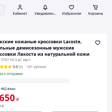
Кабинет
Уведомления
Избранное
Корзина
ские кожаные кроссовки Lacoste,
ильные демисезонные мужские
ссовки Лакоста из натуральной кожи
 5707 НС/LaC муст
5.0
(2)
10+ купили
во к отправке
442
т
₴
/мес
 650
₴
0
₴