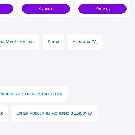
LITMA
Купить
Купить
na Mente de luxe
Puma
Украина ТД
едневные кожаные кроссовки
te
Lonza мокасины женские в дырочку