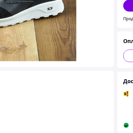
Оп
Дос