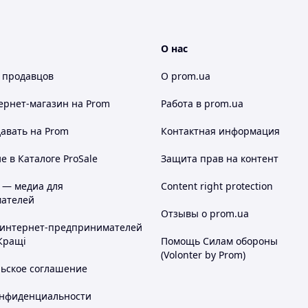
О нас
 продавцов
О prom.ua
ернет-магазин
на Prom
Работа в prom.ua
авать на Prom
Контактная информация
 в Каталоге ProSale
Защита прав на контент
 — медиа для
Content right protection
ателей
Отзывы о prom.ua
 интернет-предпринимателей
Кращі
Помощь Силам обороны
(Volonter by Prom)
льское соглашение
онфиденциальности