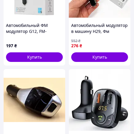
Автомобильный ФМ
Автомобильный модулятор
модулятор G12, FM-
в машину H29, Фм
трансмиттер
трансмиттер для авто с
552
₴
блютуз, Mp3 для машины
197
₴
276
₴
в прикуриватель NA-63
Купить
Купить