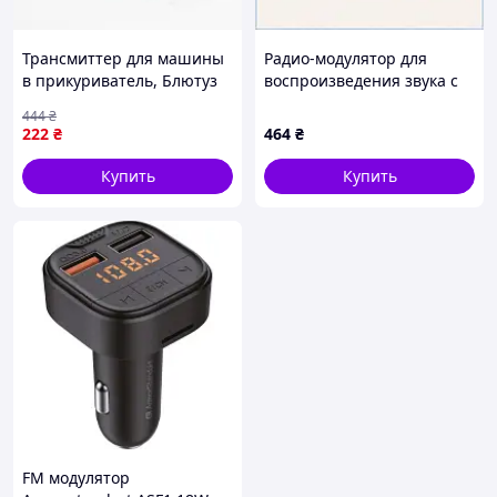
Трансмиттер для машины
Радио-модулятор для
в прикуриватель, Блютуз
воспроизведения звука с
fm модулятор адаптер для
носителей P11E33079E
444
₴
автомагнитолы CM-64
222
₴
464
₴
Купить
Купить
FM модулятор