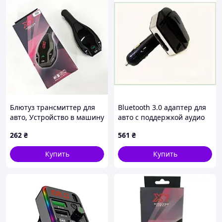
Блютуз трансмиттер для
Bluetooth 3.0 адаптер для
авто, Устройство в машину
авто с поддержкой аудио
для музыки, Трансмиттер в
форматов, A2552269K
262
₴
561
₴
прикуриватель EI-92
Купить
Купить