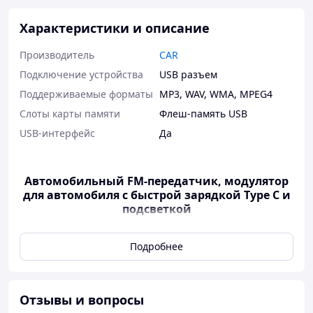
Характеристики и описание
Производитель
CAR
Подключение устройства
USB разъем
Поддерживаемые форматы
MP3
,
WAV
,
WMA
,
MPEG4
Слоты карты памяти
Флеш-память USB
USB-интерфейс
Да
Автомобильный FM-передатчик, модулятор
для автомобиля с быстрой зарядкой Type C и
подсветкой
Автомобильный FM трансмиттер с Bluetooth — это
Подробнее
удобный аксессуар для автомобиля, который позволяет
слушать музыку со смартфона через автомагнитолу и
одновременно заряжать мобильные устройства.
Устройство подключается к прикуривателю
Отзывы и вопросы
автомобиля и передает звук через FM-волну на