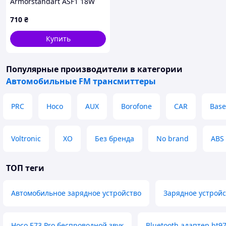
Armorstandart ASF1 18W
QC3.0 2xUSB black
710
₴
(ARM82826) MDR
Купить
Популярные производители
в категории
Автомобильные FM трансмиттеры
PRC
Hoco
AUX
Borofone
CAR
Base
Voltronic
XO
Без бренда
No brand
ABS
ТОП теги
Автомобильное зарядное устройство
Зарядное устройс
Hoco E73 Pro беспроводной звук
Bluetooth адаптер bt9