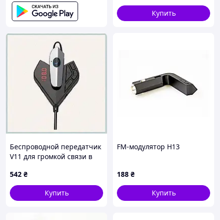
Купить
Беспроводной передатчик
FM-модулятор H13
V11 для громкой связи в
авто, T17K33799
542
₴
188
₴
Купить
Купить