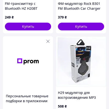
FM-трансмиттер с
ФМ-модулятор Rock B301
Bluetooth HZ H20BT
FM Bluetooth Car Charger
Black
249
₴
379
₴
Купить
Купить
H29 модулятор для
Персональные товарные
воспроизведения MP3
подборки в приложении
через радио 697605HE6
508
₴