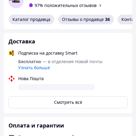
USB порт для зарядки устройств
97% положительных отзывов
Подходит для автомобилей 12–24 В
Каталог продавца
Отзывы о продавце
36
Конта
Простая настройка и использование
Компактный и современный дизайн
Доставка
Подписка на доставку Smart
Бесплатно
— в отделения Новой почты
Узнать больше
Нова Пошта
Смотреть всё
Оплата и гарантии