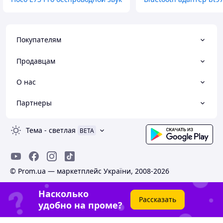
Покупателям
Продавцам
О нас
Партнеры
Тема
-
светлая
BETA
© Prom.ua — маркетплейс України, 2008-2026
Насколько
Рассказать
удобно на проме?