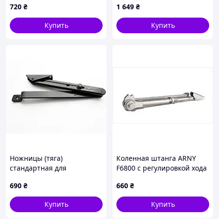
720
₴
1 649
₴
Купить
Купить
Ножницы (тяга)
Коленная штанга ARNY
стандартная для
F6800 с регулировкой хода
доводчика GEZE TS
666H61T72
690
₴
660
₴
1000/1500 чёрный
Купить
Купить