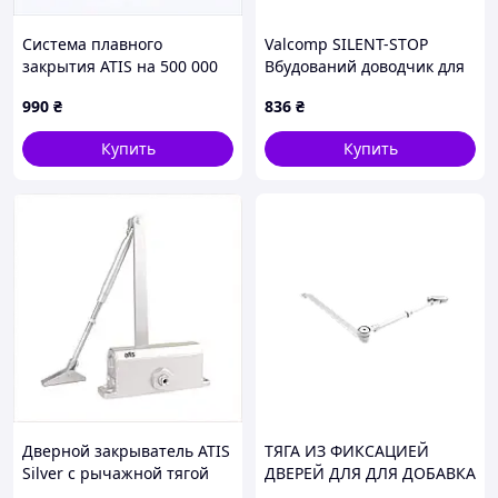
Система плавного
Valcomp SILENT-STOP
закрытия ATIS на 500 000
Вбудований доводчик для
циклов, C6M66579T4
систем HORUS весом до 45
990
₴
836
₴
кг
Купить
Купить
Дверной закрыватель ATIS
ТЯГА ИЗ ФИКСАЦИЕЙ
Silver с рычажной тягой
ДВЕРЕЙ ДЛЯ ДЛЯ ДОБАВКА
666MP3618