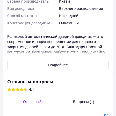
Страна производитель
Китай
Вид доводчика
Верхнего расположения
Способ монтажа
Накладной
Конструкция доводчика
Рычажный
Роликовый автоматический дверной доводчик — это
современное и надёжное решение для плавного
закрытия дверей весом до 30 кг. Благодаря прочной
конструкции, бесшумной работе и стильному дизайну,
он отлично подходит как для дома, так и для офиса.
Подходит для дверей с правым и левым открыванием.
Подробнее
Устанавливается быстро и без дополнительных
механизмов.
Ключевые слова:
Отзывы и вопросы
автоматический доводчик, роликовый доводчик,
4.1
дверной доводчик, доводчик двери купить, доводчик
чёрный, дверная фурнитура, доводчик для
межкомнатной двери, доводчик с роликами, фурнитура
Отзывы (8)
Вопросы (1)
7 км, плавное закрытие двери
Все