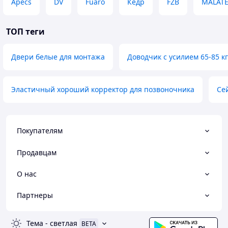
Apecs
DV
Fuaro
Кедр
FZB
MALAT
ТОП теги
Двери белые для монтажа
Доводчик с усилием 65-85 кг
Эластичный хороший корректор для позвоночника
Сей
Покупателям
Продавцам
О нас
Партнеры
Тема
-
светлая
BETA