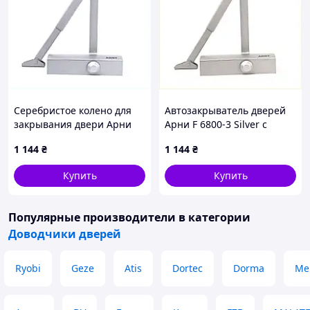
Серебристое колено для
Автозакрыватель дверей
закрывания двери Арни
Арни F 6800-3 Silver с
60-90 кг, 666E5BC873
зимним маслом M66658T73
1 144
₴
1 144
₴
Купить
Купить
Популярные производители
в категории
Доводчики дверей
Ryobi
Geze
Atis
Dortec
Dorma
Me