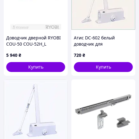
Доводчик дверной RYOBI
Атис DC-602 белый
COU-50 COU-52H_L
доводчик для
ALUMINIUM SLD_ARM
противопожарных
5 940
₴
720
₴
конструкций 666361AKE7
Купить
Купить