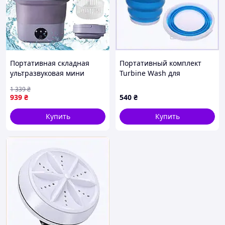
Портативная складная
Портативный комплект
ультразвуковая мини
Turbine Wash для
стиральная машинка на
кемпинга 8PB515853M
1 339
₴
12L для деликатного белья
939
₴
540
₴
Купить
Купить