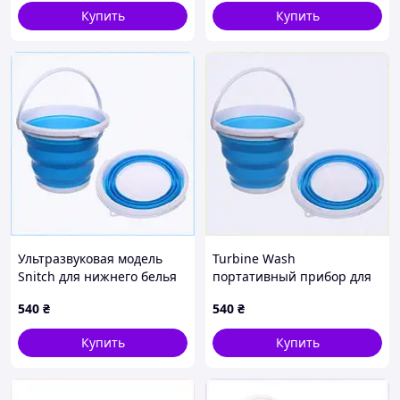
Купить
Купить
Ультразвуковая модель
Turbine Wash
Snitch для нижнего белья
портативный прибор для
K8P515P853
чистого белья 85E15853XX
540
₴
540
₴
Купить
Купить