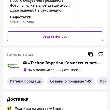
Просто очікування і реальність.
чистотой и свежестью ваших вещей без усилий и
Фото і опис не відповідає дійсності.
затрат!
Дуже підвели. Не рекомендую!
Недостатки
Якість, вигляд
Задать вопрос
Был online:
сегодня
🔱 «Techno Imperia» Компетентность! Качество товара! Быстрая отправка! ✅
96% положительных отзывов
Каталог продавца
Отзывы о продавце
145
Конт
Доставка
Подписка на доставку Smart