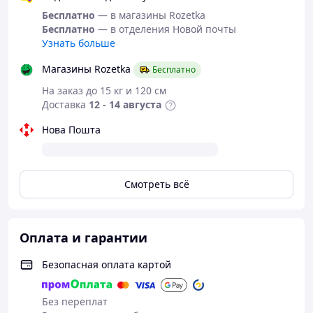
Бесплатно
— в магазины Rozetka
Бесплатно
— в отделения Новой почты
Узнать больше
Отличный
Магазины Rozetka
Бесплатно
вариант для
На заказ до 15 кг и 120 см
чистоты Ваших
Доставка
12 - 14 августа
вещей в
поездках и не
Нова Пошта
только
Компактный и
стильный дизайн
Смотреть всё
позволяет разместить машинку даже в
небольшой комнате. Благодаря ультразвуковому
механизму и вращающемуся барабану стирка
происходит бережно, ткани не повреждаются, а
Оплата и гарантии
вещи остаются чистыми и свежими.
Безопасная оплата картой
Мини-стиральная машинка незаменима дома, в
путешествиях, на кемпинге или в студенческих
общежитиях. Она экономит электроэнергию, воду
Без переплат
и ваше время, позволяя поддерживать вещи в