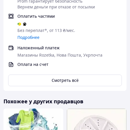
Prom гарантирует безопасность
чистоте без лишних усилий.
Вернем деньги при отказе от посылки
Питание стиральной машины составляет 12 В.
Оплатить частями
Напряжение должно находиться в диапазоне 110-
240 в, чтобы обеспечить нормальную работу
стиральной машины и не повредить блок
Без переплат*, от 113 ₴/мес.
питания.
Подробнее
Наложенный платеж
Магазины Rozetka, Нова Пошта, Укрпочта
Оплата на счет
Смотреть всё
Похожее у других продавцов