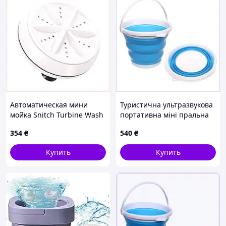
Автоматическая мини
Туристична ультразвукова
мойка Snitch Turbine Wash
портативна міні пральна
1.5 кг, 8515XE850
машинка Turbine Wash
354
₴
540
₴
Ultrasonic + відро
(1857390621 85K158B53
Купить
Купить