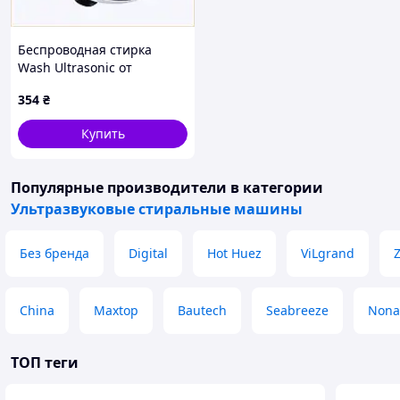
Беспроводная стирка
Wash Ultrasonic от
внешнего аккумулятора
354
₴
B8P51M5850
Купить
Популярные производители
в категории
Ультразвуковые стиральные машины
Без бренда
Digital
Hot Huez
ViLgrand
China
Maxtop
Bautech
Seabreeze
Non
ТОП теги