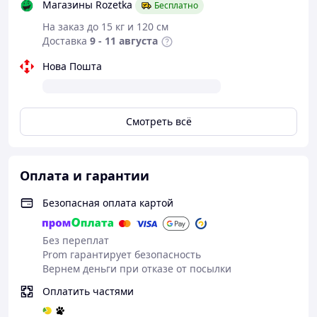
Магазины Rozetka
Бесплатно
На заказ до 15 кг и 120 см
Доставка
9 - 11 августа
Отличный
Нова Пошта
вариант для
чистоты Ваших
вещей в
Смотреть всё
поездках и не
только
Компактный и
Оплата и гарантии
стильный дизайн
позволяет разместить машинку даже в
Безопасная оплата картой
небольшой комнате. Благодаря ультразвуковому
механизму и вращающемуся барабану стирка
происходит бережно, ткани не повреждаются, а
Без переплат
вещи остаются чистыми и свежими.
Prom гарантирует безопасность
Мини-стиральная машинка незаменима дома, в
Вернем деньги при отказе от посылки
путешествиях, на кемпинге или в студенческих
Оплатить частями
общежитиях. Она экономит электроэнергию, воду
и ваше время, позволяя поддерживать вещи в