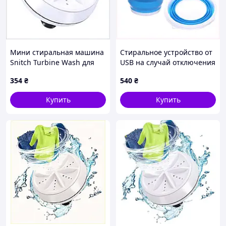
Мини стиральная машина
Стиральное устройство от
Snitch Turbine Wash для
USB на случай отключения
дачи, 85M158H50
света 851EC585C3
354
₴
540
₴
Купить
Купить