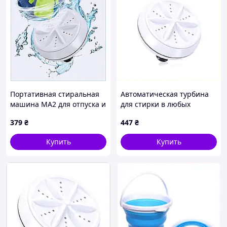
Портативная стиральная
Автоматическая турбина
машина MA2 для отпуска и
для стирки в любых
дома 4C371793M
емкостях M6B693K52
379
₴
447
₴
Купить
Купить