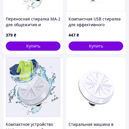
Переносная стиралка МА-2
Компактная USB стиралка
для общежития и
для эффективного
Преимущества:
кемпинга, 43717M9X3A
удаления пятен, 66935X2K
379
₴
447
₴
Компактная и лёгкая -
легко переносить и
Купить
Купить
хранить
Деликатная стирка -
подходит для детской
одежды и деликатных
тканей
Ультразвуковая
технология - эффективное удаление
загрязнений без повреждения ткани
Простое управление - таймер на 0-10
минут, стабильная работа
Экономия ресурсов - низкое потребление
электроэнергии и воды
Современный дизайн - вписывается в
любой интерьер Легко мыть и чистить
Компактное устройство
Стиральная машина в