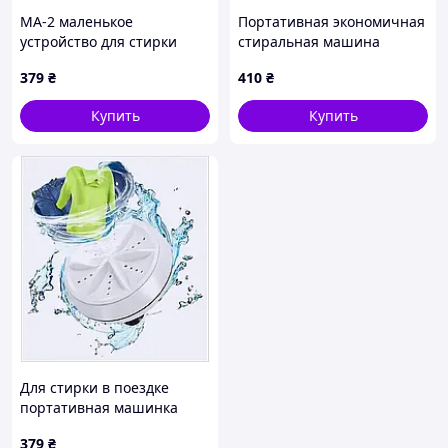
МА-2 маленькое
Портативная экономичная
устройство для стирки
стиральная машина
платков и масок
ультразвуковая USB MA-2
379
₴
410
₴
43K7179MK3
Купить
Купить
Для стирки в поездке
портативная машинка
МА-2, 43717T93C
379
₴