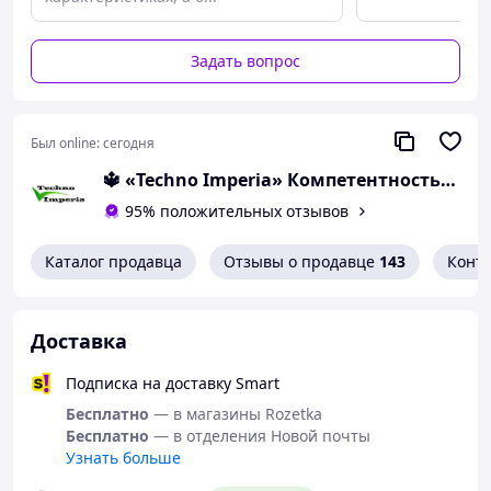
чистотой и свежестью ваших вещей без усилий и
затрат!
Задать вопрос
Был online:
сегодня
🔱 «Techno Imperia» Компетентность! Качество товара! Быстрая отправка! ✅
95% положительных отзывов
Каталог продавца
Отзывы о продавце
143
Конт
Доставка
Подписка на доставку Smart
Бесплатно
— в магазины Rozetka
Бесплатно
— в отделения Новой почты
Узнать больше