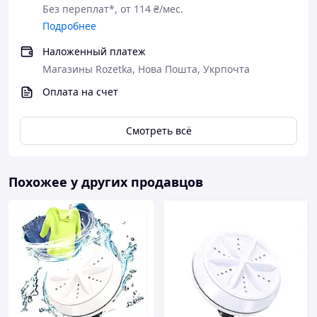
чистоте без лишних усилий.
Без переплат*, от 114 ₴/мес.
Подробнее
Питание стиральной машины составляет 12 В.
Напряжение должно находиться в диапазоне 110-
Наложенный платеж
240 в, чтобы обеспечить нормальную работу
Магазины Rozetka, Нова Пошта, Укрпочта
стиральной машины и не повредить блок
питания.
Оплата на счет
Смотреть всё
Похожее у других продавцов