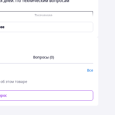
их дней. По техническим вопросам
Значение
ее
Вопросы (0)
Все
 об этом товаре
6
прос
.7