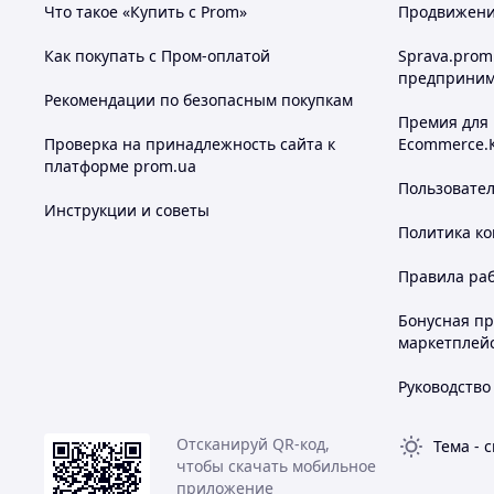
Что такое «Купить с Prom»
Продвижение
Как покупать с Пром-оплатой
Sprava.prom
Максимальна
Максимал
Нагрузка на
предприним
я рабочая
я рабочая
Описание
разрыв
Рекомендации по безопасным покупкам
нагрузка
нагрузка
Ra [N]
Премия для
Ea [N]
Er [N]
Проверка на принадлежность сайта к
Ecommerce.
CFE.30 B-M3
50
660
140
платформе prom.ua
Пользовате
CFE.30 p-
40
460
110
Инструкции и советы
M3x13
Политика к
CFE.30 CH-3
50
640
120
Правила ра
CFE.30 B-M3-
40
460
110
p-M3x13
Бонусная п
CFE.30 B-M3-
маркетплей
50
640
120
CH-3
Руководство
CFE.30 p-
40
460
110
M3x13-CH-3
Отсканируй QR-код,
Тема
-
с
CFE.40 B-M4
90
1110
230
чтобы скачать мобильное
CFE.40 p-
приложение