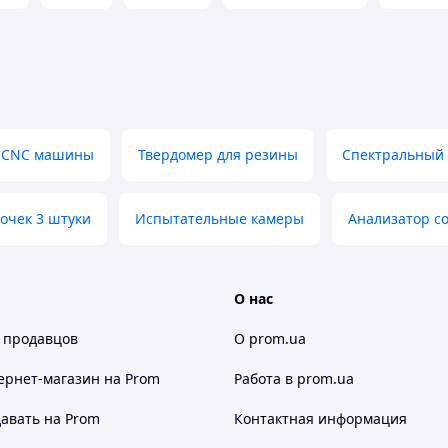
CNC машины
Твердомер для резины
Спектральный 
очек 3 штуки
Испытательные камеры
Анализатор с
О нас
 продавцов
О prom.ua
НАПРЯЖЕНИЕ ПОД УГЛОМ В
НОЕ НАПРЯЖЕНИЕ
90°
ернет-магазин
на Prom
Работа в prom.ua
авать на Prom
Контактная информация