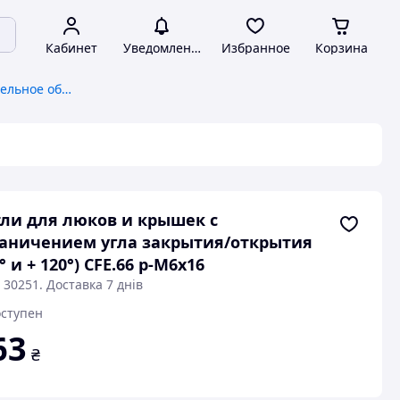
Кабинет
Уведомления
Избранное
Корзина
Лабораторное, испытательное оборудование, общее
ли для люков и крышек с
аничением угла закрытия/открытия
0° и + 120°) CFE.66 p-M6x16
 30251. Доставка 7 днів
ступен
63
₴