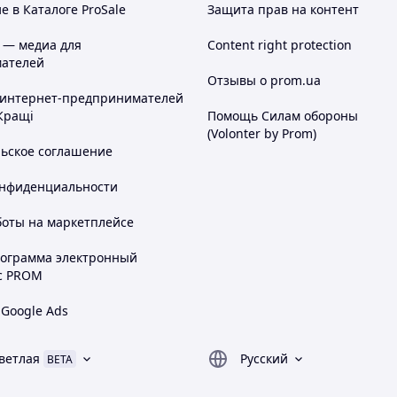
 в Каталоге ProSale
Защита прав на контент
 — медиа для
Content right protection
ьна
Максимальна
Нагрузка на
Нагрузка на
ателей
я рабочая
разрыв
разрыв
Отзывы о prom.ua
нагрузка
Rr [N]
R90 [N]
 интернет-предпринимателей
E90 [N]
Кращі
Помощь Силам обороны
1040
50
310
(Volonter by Prom)
льское соглашение
1040
60
560
онфиденциальности
980
20
300
боты на маркетплейсе
1040
50
310
рограмма электронный
с PROM
980
20
300
 Google Ads
980
20
300
ветлая
Русский
BETA
1920
60
590