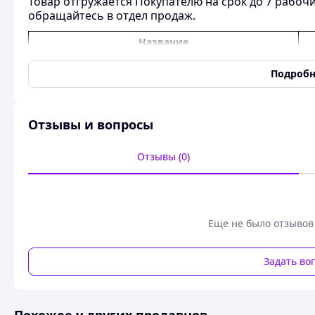
Товар отгружается Покупателю на срок до 7 рабоч
обращайтесь в отдел продаж.
Название
B
97
Подробн
b
33
1
C[Nm] B#
-
Отзывы и вопросы
C[Nm] CH#
-
C[Nm] p#
5
Отзывы (0)
d
6
d
-
1
d
Еще не было отзывов
M
2
d
-
3
Задать во
d
-
5
f
±
.
63
1
0
25