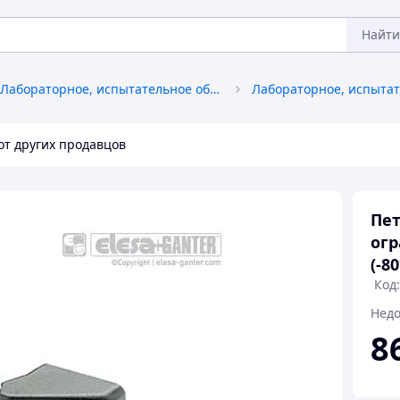
Найти
Лабораторное, испытательное оборудование
от других продавцов
Пет
огр
(-8
Код:
Недо
8