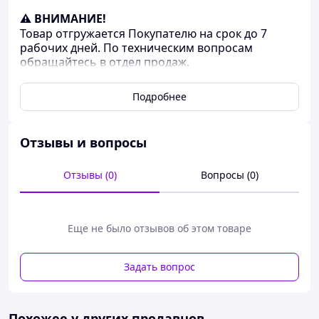
⚠ ВНИМАНИЕ!
Товар отгружается Покупателю на срок до 7
рабочих дней. По техническим вопросам
обращайтесь в отдел продаж.
Название
Значение
Подробнее
B
70
b
24
1
Отзывы и вопросы
C[Nm] B#
-
Отзывы (0)
Вопросы (0)
C[Nm] CH#
2
C[Nm] p#
-
d
5
Еще не было отзывов об этом товаре
d
-
1
Задать вопрос
d
-
2
d
5.5
3
Похожее у других продавцов