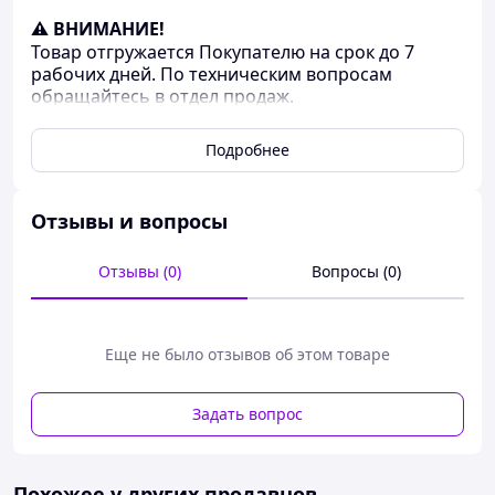
⚠ ВНИМАНИЕ!
Товар отгружается Покупателю на срок до 7
рабочих дней. По техническим вопросам
обращайтесь в отдел продаж.
Название
Значение
Подробнее
B
45.5
b
15
1
Отзывы и вопросы
C[Nm] B#
1
Отзывы (0)
Вопросы (0)
C[Nm] CH#
0.5
C[Nm] p#
-
d
2.5
Еще не было отзывов об этом товаре
d
M3
1
Задать вопрос
d
-
2
d
3.5
3
Похожее у других продавцов