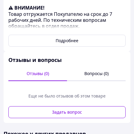
⚠ ВНИМАНИЕ!
Товар отгружается Покупателю на срок до 7
рабочих дней. По техническим вопросам
обращайтесь в отдел продаж.
Название
Значение
Подробнее
d
8.3
h
18.5
1
Отзывы и вопросы
h
7.5
2
Отзывы (0)
Вопросы (0)
h
9.5
3
h
19
4
Еще не было отзывов об этом товаре
l
60
1
l
60
2
Задать вопрос
l
20
3
m
36
Похожее у других продавцов
1