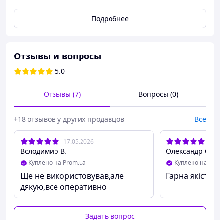
который будет из салона автомобиля легко
Подробнее
поддавливать на трещину(что бы раскрыть ее) для
того, что бы клей зашел внутрь трещины!!!! Если клей
не зайдет внутрь трещины то ремонт напрасный!!!
Отзывы и вопросы
В комплекті:
5.0
Клей 1 тюбик
Пленка,лезвие и присоска
Отзывы (7)
Вопросы (0)
Успешное выполнение ремонта – это строгое
соблюдение инструкции
+18 отзывов у других продавцов
Все
17.05.2026
30.
Володимир В.
Олександр С.
Куплено на Prom.ua
Куплено на Pro
Ще не використовував,але
Гарна якість з
дякую,все оперативно
Задать вопрос