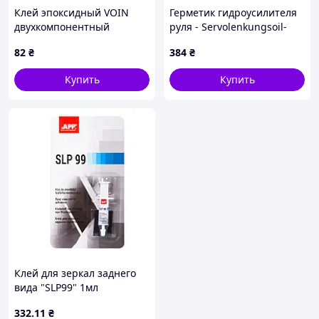
Клей эпоксидный VOIN
Герметик гидроусилителя
двухкомпонентный
руля - Servolenkungsoil-
прозрачный 57 гр
Verlust-Stop 0.035л.
82
₴
384
₴
Купить
Купить
Клей для зеркал заднего
вида "SLP99" 1мл
APP,040504
332
.11
₴