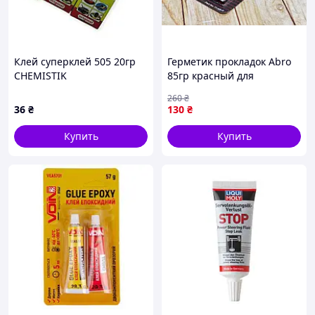
Клей суперклей 505 20гр
Герметик прокладок Abro
CHEMISTIK
85гр красный для
автомобилей и
260
₴
промышленности
36
₴
130
₴
устойчивый к утечкам и
высоким температурам
Купить
Купить