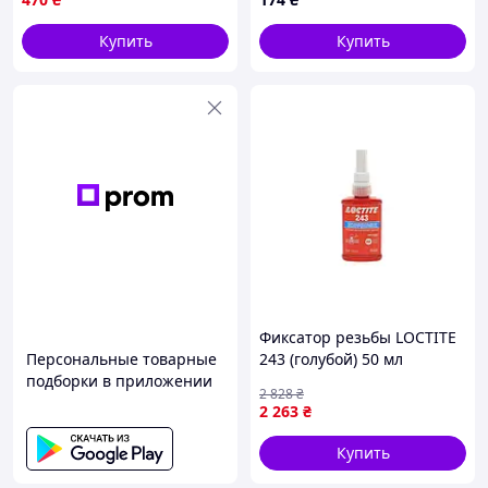
трансмиссионной
жидкости FLAME
Купить
Купить
Фиксатор резьбы LOCTITE
Персональные товарные
243 (голубой) 50 мл
подборки в приложении
(средняя фиксация), макс.
2 828
₴
диаметр резьбы М36
2 263
₴
Купить