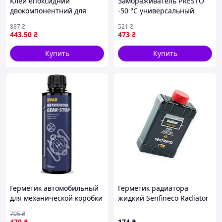
Клей епоксидний
Замораживатель PRESTO
двокомпонентний для
-50 °С универсальный
металу 30г
аэрозоль прозрачный 400
887
₴
521
₴
швидкотверднучий для
мл (211881) MT01-DS
443
.50
₴
473
₴
ремонту тріщин та
з'єднань
Купить
Купить
Герметик автомобильный
Герметик радиатора
для механической коробки
жидкий Senfineco Radiator
передач универсальный
Leak Stop 325 мл
705
₴
для устранения утечек
470
₴
174
₴