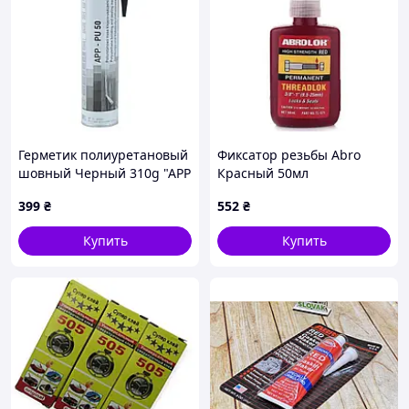
Герметик полиуретановый
Фиксатор резьбы Abro
шовный Черный 310g "APP
Красный 50мл
PU 50" капридж закрытый
(4805534802) (TL-571)
399
₴
552
₴
040303
Купить
Купить