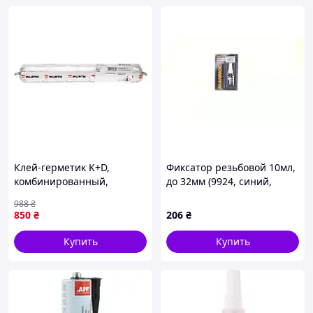
Клей-герметик K+D,
Фиксатор резьбовой 10мл,
комбинированный,
до 32мм (9924, синий,
полиуретановый, белый,
анаэробный) (Fix-Gewinde
988
₴
600 ml WURTH ( арт.
Mittelfest) MANNOL, TM-F-
850
₴
206
₴
0890100181 )
480
Купить
Купить