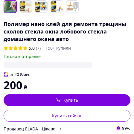
Полимер нано клей для ремонта трещины
сколов стекла окна лобового стекла
домашнего окана авто
5.0
(7)
150+ купили
Готово к отправке
20
от
₴
/мес
200
₴
Купить
Купить сейчас
99%
Продавец ELADA - Цікаво!