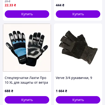
29
₴
22
.33
₴
444
₴
Купить
Купить
Спецперчатки Лахти Про
Verve 3/4 рукавички, 9
10 XL для защиты от ветра
и холода 8E681EM250
688
₴
1 664
₴
Купить
Купить