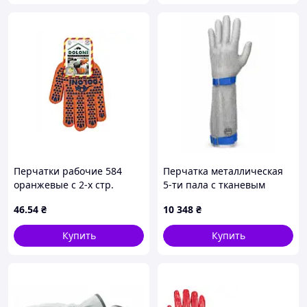
Перчатки рабочие 584
Перчатка металлическая
оранжевые с 2-х стр.
5-ти пала с тканевым
синей ПВХ точкой 10р. ТМ
ремешком Niroflex Fm Plus
46
.54
₴
10 348
₴
DOLONI
190 мм размер L
GS0111319000
Купить
Купить