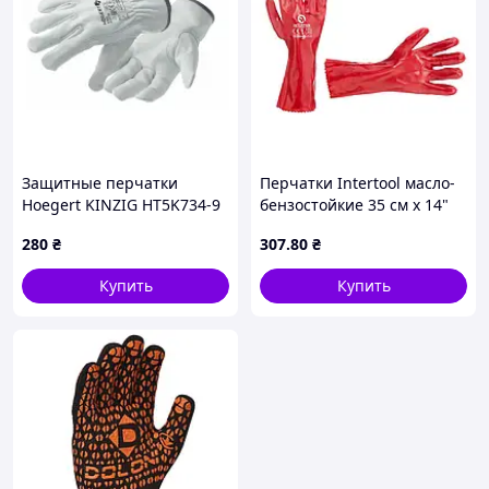
Защитные перчатки
Перчатки Intertool масло-
Hoegert KINZIG HT5K734-9
бензостойкие 35 см х 14"
кожаные белые, 9
(SP-0007W) (3 шт.)
280
₴
307
.80
₴
(HT5K734-9)
Купить
Купить