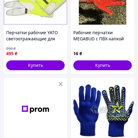
Перчатки рабочие YATO
Рабочие перчатки
светоотражающие для
MEGABUD с ПВХ-капкой
защиты рук из
(оранжевые) - Размер 10,
990
₴
синтетической кожи и
Опт от 50 шт
495
₴
16
₴
ткани размер 10
Купить
Купить