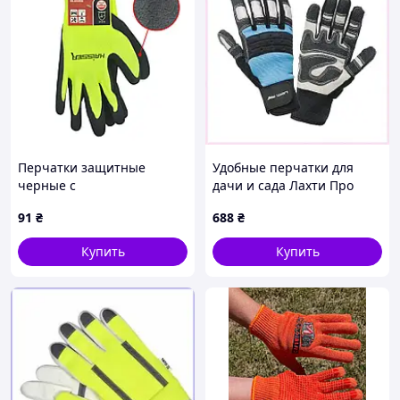
Перчатки защитные
Удобные перчатки для
черные с
дачи и сада Лахти Про
латекс.покрытием Haisser
2807 XL M868125C0
91
₴
688
₴
(Хаиссер),211429
Купить
Купить