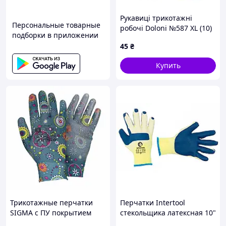
Рукавиці трикотажні
Персональные товарные
робочі Doloni №587 XL (10)
подборки в приложении
покриття ПВХ зірка сині
45
₴
Купить
Трикотажные перчатки
Перчатки Intertool
SIGMA с ПУ покрытием
стекольщика латексная 10"
(размер 8, синий манжет)
(синяя) (SP-0003) (6 шт.)