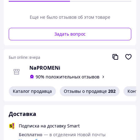
разрыву; обеспечивают надежный захват, не придавая
перчатке жесткости; отлично прилегают к руке,
обеспечивая ее защиту, а также высокую точность
Еще не было отзывов об этом товаре
движений; эти перчатки не подходят для работы при
экстремальных температурах; обеспечивают отличную
защиту от механических повреждений. Как
Задать вопрос
альтернативу данной модели можно рабочую перчатку
артикул 620
Был online:
вчера
NaPROMENi
90% положительных отзывов
Каталог продавца
Отзывы о продавце
202
Конт
Доставка
Подписка на доставку Smart
Бесплатно
— в отделения Новой почты