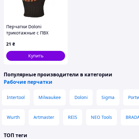
Перчатки Doloni
трикотажные с ПВХ
черные Стандарт, р10,
21
₴
(10315)
Купить
Популярные производители
в категории
Рабочие перчатки
Intertool
Milwaukee
Doloni
Sigma
Port
Wurth
Artmaster
REIS
NEO Tools
BRAD
ТОП теги