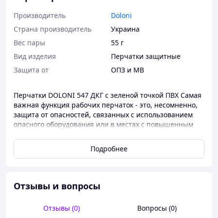
Производитель
Doloni
Страна производитель
Украина
Вес пары
55 г
Вид изделия
Перчатки защитные
Защита от
ОПЗ и МВ
Перчатки DOLONI 547 ДКГ с зеленой точкой ПВХ Самая
важная функция рабочих перчаток - это, несомненно,
защита от опасностей, связанных с использованием
опасного оборудования или в местах с повышенным
риском. Благодаря рабочим перчаткам DOLONI с
зеленой точкой и покрытием ПВХ мы можем защитить
Подробнее
себя от более серьезных царапин или повреждений
рук. Это самая важная причина, по которой каждый
рабочий, должен использовать эти трикотажные
перчатки с надежной манжеткой. Важная информация
Отзывы и вопросы
о товаре: можно использовать во многих областях;
защищают кожу от ссадин и порезов; они гарантируют
Отзывы (0)
Вопросы (0)
долгую работу, хорошее сцепление и сопротивление