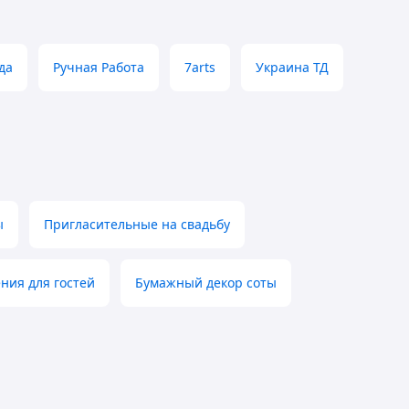
да
Ручная Работа
7arts
Украина ТД
ы
Пригласительные на свадьбу
ния для гостей
Бумажный декор соты