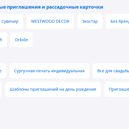
рые помогут организовать пространство на вашем
ые приглашения и рассадочные карточки
Сувенир
WESTWOOD DECOR
Экостар
Без брен
коши и изящества
чек для гостей
h
Orkide
ероприятий и форматов карточек
е
Сургучная печать индивидуальная
Все для свадьб
h прямо сейчас и создайте красивую и
то каждый ваш гость почувствует себя особенным и
Шаблоны приглашений на день рождения
Приглаше
штук по акции ограничено!
именно у нас