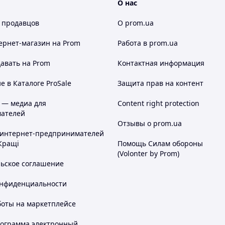
О нас
стаётся фиксированной для покупателя, даже если
илась на складе.
 продавцов
О prom.ua
ернет-магазин
на Prom
Работа в prom.ua
авать на Prom
Контактная информация
 в Каталоге ProSale
Защита прав на контент
 найдётся всё, что вы ищете!
 — медиа для
Content right protection
ателей
Отзывы о prom.ua
 интернет-предпринимателей
Кращі
Помощь Силам обороны
(Volonter by Prom)
льское соглашение
онфиденциальности
товара в нашем ассортименте.
боты на маркетплейсе
рограмма электронный