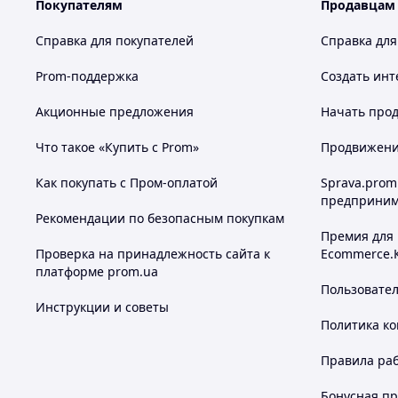
Покупателям
Продавцам
Цена, указанная на сайте в день оформления заказа, о
впоследствии она измен
Справка для покупателей
Справка для
Prom-поддержка
Создать инт
Акционные предложения
Начать прод
Что такое «Купить с Prom»
Продвижение
Широчайший выбор продукции у нас
Как покупать с Пром-оплатой
Sprava.prom
предприним
Рекомендации по безопасным покупкам
Премия для
Проверка на принадлежность сайта к
Ecommerce.
платформе prom.ua
Пользовате
Инструкции и советы
Политика к
Мы обеспечиваем качество каждого 
Правила ра
Бонусная п