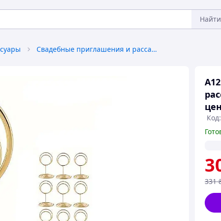
Найти
ссуары
Свадебные приглашения и рассадочные карточки
A12
рас
цен
Код
Гото
3
331