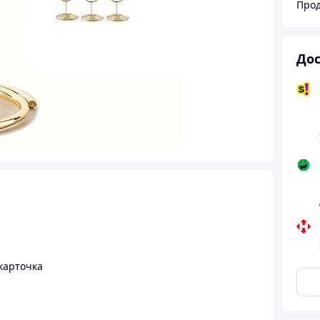
Прод
Дос
карточка