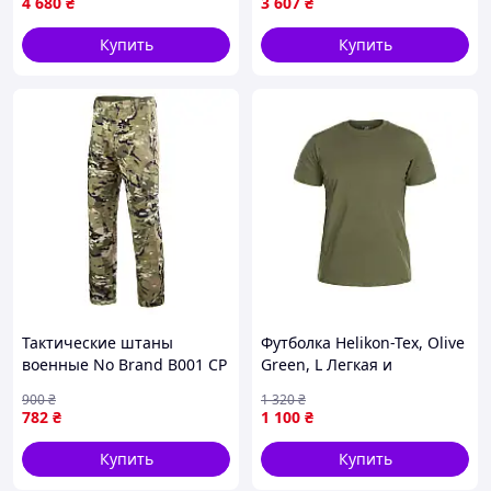
4 680
₴
3 607
₴
2011-VO
часть поло оснащены велкро панелями,
предназначенными для крепления зева,
Купить
Купить
идентификаторов и патчей. Низ рукавов
обработан эластичным трикотажным
полотном, которое красиво прилегает к
рукам и обеспечивает сохранение
первоочередной формы изделия.
Материал:
Трикотажное полотно (65% хлопок, 35%
полиэстер);
Тактические штаны
Футболка Helikon-Tex, Olive
военные No Brand B001 CP
Green, L Легкая и
S мужские Камуфляж
дышащая из 100% хлопка
900
₴
1 320
₴
165 г/м², идеальна для
782
₴
1 100
₴
повседневного и
тактического
Купить
Купить