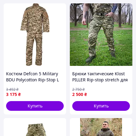
Костюм Defcon 5 Military
Особенности:
Брюки тактические Klost
BDU Polycotton Rip-Stop L
PILLER Rip-stop stretch для
петля для крепления очков;
Пиксель 1422-VO
туризма охоты рыбалки 54
3 492
₴
2 750
₴
KL-1-VO
велкро панели для крепления зева,
3 175
₴
2 500
₴
идентификаторов и патчей;
Купить
Купить
Рекомендации по уходу:
Стирать при температуре не больше 40°;
Можно сушить в сушильной машине;