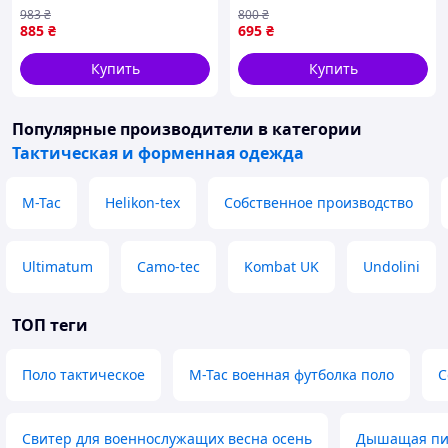
coyote-2XL)
12928-83191
983
₴
800
₴
885
₴
695
₴
Купить
Купить
Популярные производители
в категории
Тактическая и форменная одежда
M-Tac
Helikon-tex
Собственное производство
Ultimatum
Camo-tec
Kombat UK
Undolini
ТОП теги
Поло тактическое
M-Tac военная футболка поло
С
Свитер для военнослужащих весна осень
Дышащая пиж