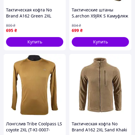
Тактическая кофта No
Тактические штаны
Brand A162 Green 2XL
S.archon X9JRK S Камуфляж
12928-83176
(10195-45625)
800
₴
804
₴
695
₴
699
₴
Купить
Купить
Лонгслив Tribe Coolpass LS
Тактическая кофта No
coyote 2XL (T-KI-0007-
Brand A162 2XL Sand Khaki