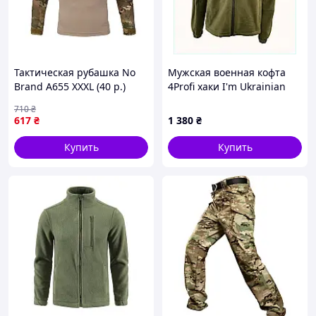
Тактическая рубашка No
Мужская военная кофта
Brand A655 XXXL (40 р.)
4Profi хаки I'm Ukrainian
Камуфляж (4256-12521)
52, 8TT681901
710
₴
617
₴
1 380
₴
Купить
Купить