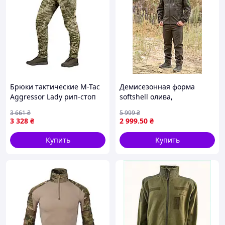
Не отбеливать;
Гладить при температуре не более 150°.
Брюки тактические M-Tac
Демисезонная форма
Aggressor Lady рип-стоп
softshell олива,
женские MM14 24/28 2006-
тактическая форма зсу,
3 661
₴
5 999
₴
VO
армейская форма олива на
3 328
₴
2 999
.50
₴
флисе
Купить
Купить