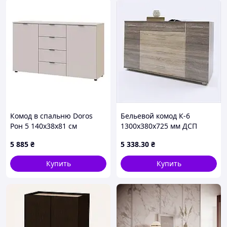
Комод в спальню Doros
Бельевой комод К-6
Рон 5 140х38х81 см
1300х380х725 мм ДСП
Кашемир (DRS-011456)
Swisspan, 78T8B8540P
5 885
₴
5 338
.30
₴
Купить
Купить