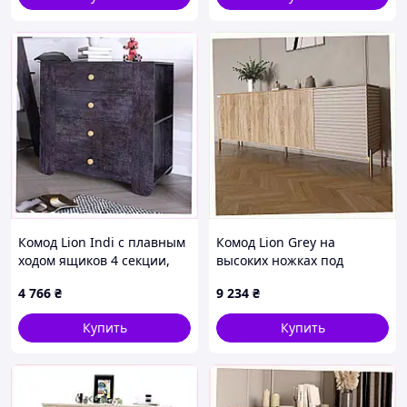
Комод Lion Indi с плавным
Комод Lion Grey на
ходом ящиков 4 секции,
высоких ножках под
8929AB650
телевизор 8CKP929813
4 766
₴
9 234
₴
Купить
Купить