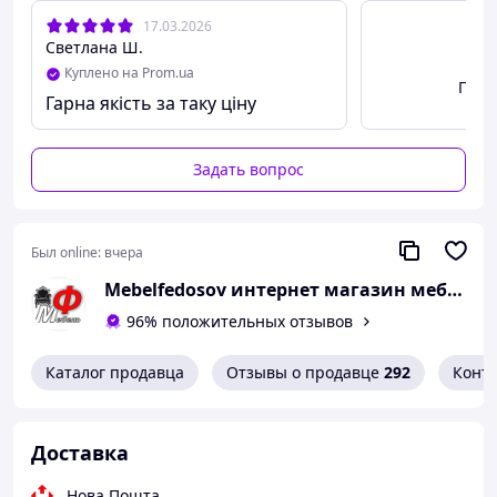
невысокую цену.
17.03.2026
Светлана Ш.
Куплено на Prom.ua
Габаритные размеры:
Посм
Гарна якість за таку ціну
Ширина, мм
Глубина, мм
730
430
Задать вопрос
Возможны варианты цвета:
дуб артизан + белый
Был online:
вчера
Mebelfedosov интернет магазин мебели
96% положительных отзывов
Каталог продавца
Отзывы о продавце
292
Конт
Доставка
Нова Пошта