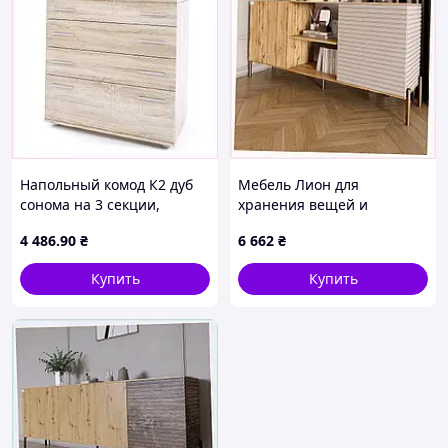
Напольный комод К2 дуб
Мебель Лион для
сонома на 3 секции,
хранения вещей и
A7M888571K
документов, 8929K63E9
4 486
.90
₴
6 662
₴
Купить
Купить