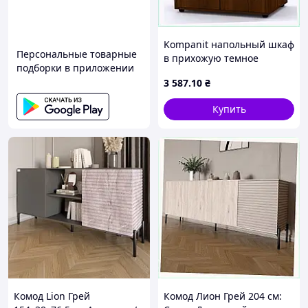
Kompanit напольный шкаф
Персональные товарные
в прихожую темное
подборки в приложении
дерево 6539M71KT5
3 587
.10
₴
Купить
Комод Lion Грей
Комод Лион Грей 204 см: