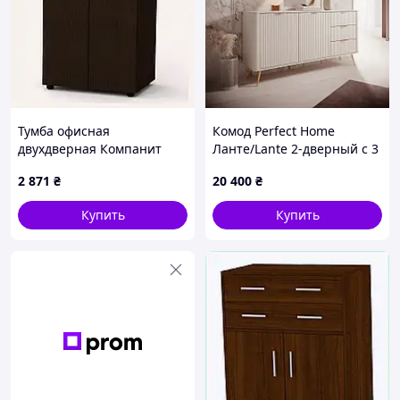
Тумба офисная
Комод Perfect Home
двухдверная Компанит
Ланте/Lante 2-дверный с 3
90х60х42 2H624K849
ящиками и золотыми
2 871
₴
20 400
₴
ножками 2D3S/163 Беж
(PFH-091180)
Купить
Купить