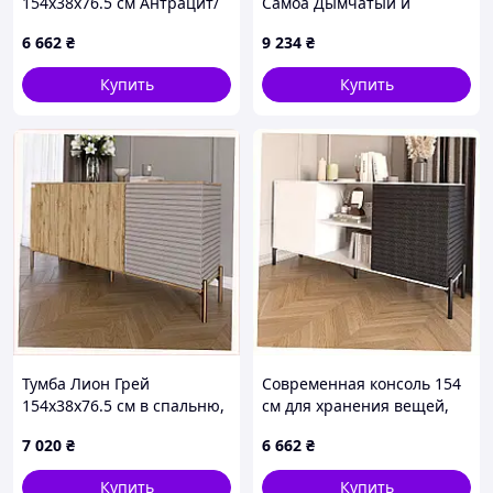
154x38x76.5 см Антрацит/
Самоа Дымчатый и
Камень (LION-042787)
Кашемир 8MT92K9809
6 662
₴
9 234
₴
Купить
Купить
Тумба Лион Грей
Современная консоль 154
154х38х76.5 см в спальню,
см для хранения вещей,
89HC3006A3
AP8929913
7 020
₴
6 662
₴
Купить
Купить