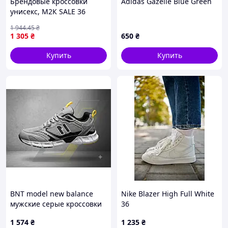
Брендовые кроссовки
Adidas Gazelle Blue Green
унисекс, М2К SALE 36
1 944
.45
₴
1 305
₴
650
₴
Купить
Купить
BNT model new balance
Nike Blazer High Full White
мужские серые кроссовки
36
сетка
1 574
₴
1 235
₴