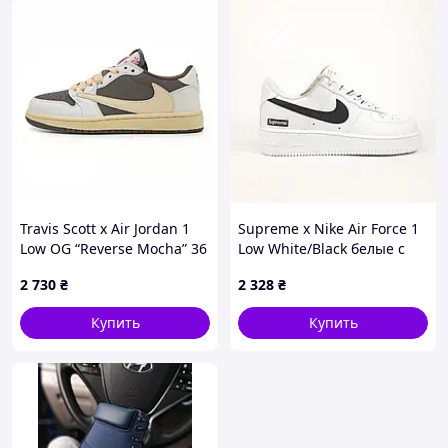
Travis Scott x Air Jordan 1
Supreme x Nike Air Force 1
Low OG “Reverse Mocha” 36
Low White/Black белые с
черным
2 730
₴
2 328
₴
Купить
Купить