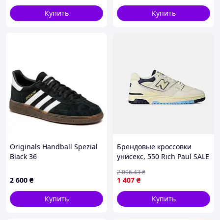
Купить
Купить
Originals Handball Spezial
Брендовые кроссовки
Black 36
унисекс, 550 Rich Paul SALE
36
2 096
.43
₴
2 600
₴
1 407
₴
Купить
Купить