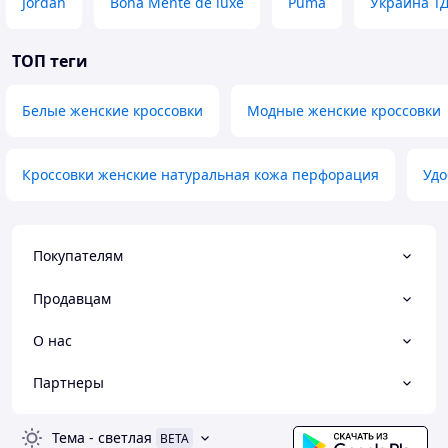
Jordan
Bona Mente de luxe
Puma
Украина Т
ТОП теги
Белые женские кроссовки
Модные женские кроссовки
Кроссовки женские натуральная кожа перфорация
Удо
Покупателям
Продавцам
О нас
Партнеры
Тема
-
светлая
BETA