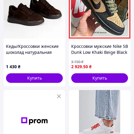
Кеды/Кроссовки женские
Кроссовки мужские Nike SB
шоколад натуральная
Dunk Low Khaki Beige Black
замша на утолщенной
/ кроссовки Найк СБ Данк
3 150
₴
подошве осенние
хаки бежевые черные
1 430
₴
2 929
.50
₴
низкие
Купить
Купить