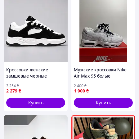
Кроссовки женские
Мужские кроссовки Nike
замшевые черные
Air Max 95 белые
демисезонные
демисезонные, кожа
3 254
₴
2 400
₴
спортивные Seli Кросівки
2 279
₴
1 900
₴
жіночі замшеві чорні
демісезонні спортивні
Купить
Купить