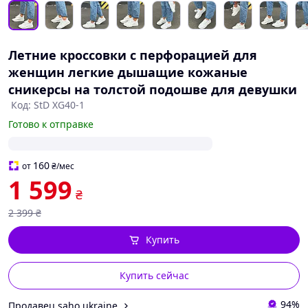
Летние кроссовки с перфорацией для
женщин легкие дышащие кожаные
сникерсы на толстой подошве для девушки
Код: StD XG40-1
Готово к отправке
160
от
₴
/мес
1 599
₴
2 399
₴
Купить
Купить сейчас
94%
Продавец saho.ukraine