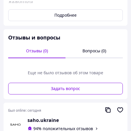
девушки
Подробнее
Женские кроссовки весна/лето
арт.XG40-1 - белый,
XG40-2 – черный
Отзывы и вопросы
Сезон - Весна/лето/осень
Верх - Натуральная кожа/сквозная перфорация
Отзывы (0)
Вопросы (0)
Подошва – EVA
Замеры:
Еще не было отзывов об этом товаре
36 – 23,5 см,
37 – 24 см,
38 – 24,5 см,
Задать вопрос
39 – 25 см,
40 – 25,5 см,
41 – 26 см
Был online:
сегодня
Размеры: 36,37,38,39,40,41
saho.ukraine
94% положительных отзывов