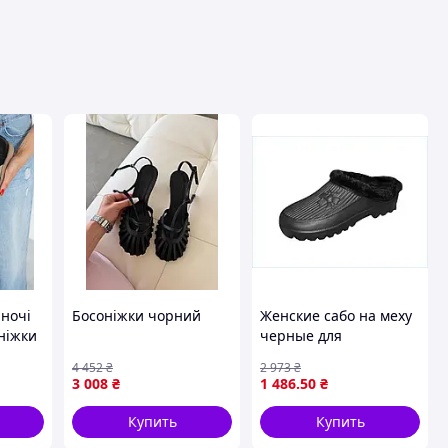
іночі
Босоніжки чорний
Женские сабо на меху
ніжки
черные для
домашнего
4 452
₴
2 973
₴
использования арт.А
3 008
₴
1 486
.50
₴
11 ТМ SL
Купить
Купить