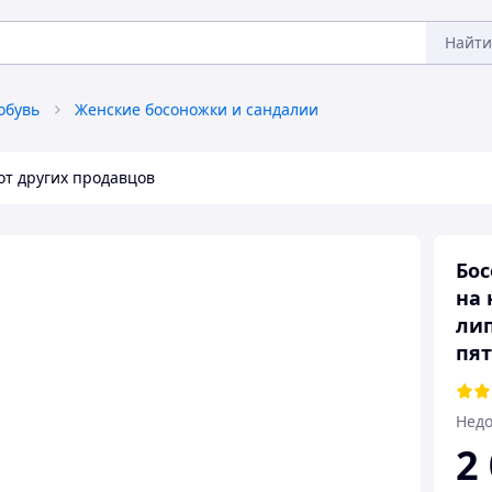
Найти
обувь
Женские босоножки и сандалии
от других продавцов
Бо
на 
лип
пят
Недо
2