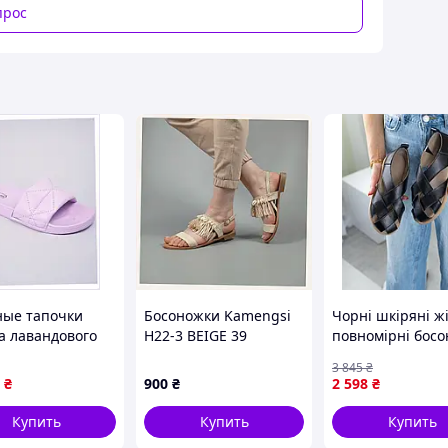
прос
ные тапочки
Босоножки Kamengsi
Чорні шкіряні ж
а лавандового
H22-3 BEIGE 39
повномірні босо
 р.38 86H09364E
Бежевый (H22-3BG),
3 845
₴
CC654396K6
₴
900
₴
2 598
₴
Купить
Купить
Купить