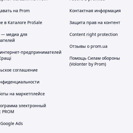
авать на Prom
Контактная информация
 в Каталоге ProSale
Защита прав на контент
 — медиа для
Content right protection
ателей
Отзывы о prom.ua
 интернет-предпринимателей
Кращі
Помощь Силам обороны
(Volonter by Prom)
льское соглашение
онфиденциальности
боты на маркетплейсе
рограмма электронный
с PROM
 Google Ads