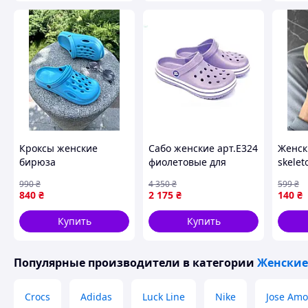
Кроксы женские
Сабо женские арт.Е324
Женск
бирюза
фиолетовые для
skelet
комфортной носки в
990
₴
4 350
₴
599
₴
повседневной жизни 8
840
₴
2 175
₴
140
₴
пар в упаковке
Купить
Купить
Популярные производители
в категории
Женские
Crocs
Adidas
Luck Line
Nike
Jose Amo