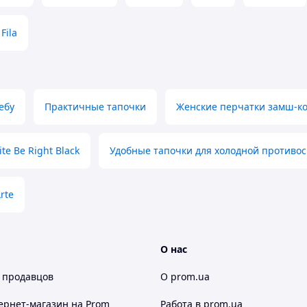
Fila
ебу
Практичные тапочки
Женские перчатки замш-ко
te Be Right Black
Удобные тапочки для холодной противо
rte
О нас
 продавцов
О prom.ua
ернет-магазин
на Prom
Работа в prom.ua