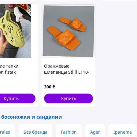
ие тапки
Оранжевые
on fistak
шлепанцы Stilli L110-
10 38 размер,
2P74494T5
300
₴
Купить
Купить
 босоножки и сандалии
rales
Без бренда
Fashion
Ager
Ipanema