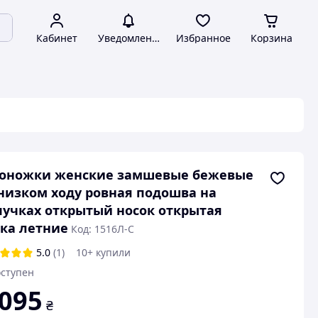
Кабинет
Уведомления
Избранное
Корзина
соножки женские замшевые бежевые
низком ходу ровная подошва на
учках открытый носок открытая
ка летние
Код: 1516Л-С
5.0
(1)
10+ купили
ступен
 095
₴