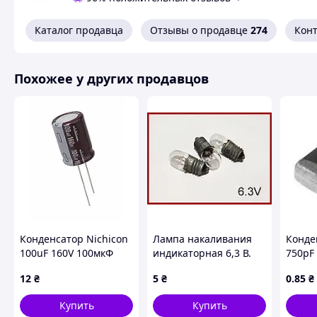
Каталог продавца
Отзывы о продавце
274
Кон
Похожее у других продавцов
Конденсатор Nichicon
Лампа накаливания
Конде
100uF 160V 100мкФ
индикаторная 6,3 В.
750pF
160В 105°C Low ESR
12
₴
5
₴
0
.85
₴
Japan ESR=0
Купить
Купить