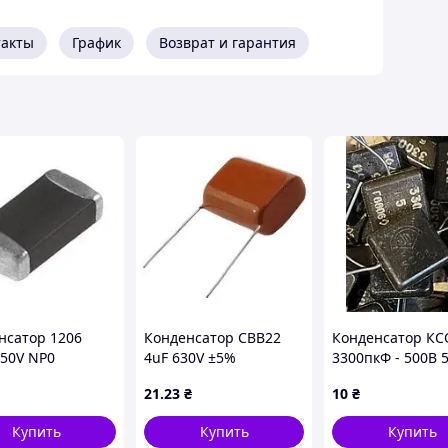
такты
График
Возврат и гарантия
нсатор 1206
Конденсатор CBB22
Конденсатор КСО
 50V NP0
4uF 630V ±5%
3300пкФ - 500В 
P=27.5mm
21
.23
₴
10
₴
Купить
Купить
Купить