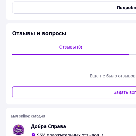
Тип корпуса
Металл
Подробн
Пользовательские характеристики
Высота
16
Длина
25
Отзывы и вопросы
Емкость конденсатора
4700
Отзывы (0)
Количество в упаковке
10
Максимальная рабочая
105
температура
Номинальное рабочее
25
Еще не было отзывов
напряжение
Задать во
Был online:
сегодня
Добра Справа
96% положительных отзывов