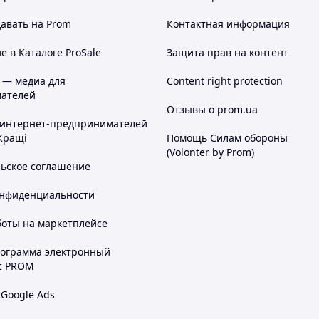
авать на Prom
Контактная информация
 в Каталоге ProSale
Защита прав на контент
 — медиа для
Content right protection
ателей
Отзывы о prom.ua
 интернет-предпринимателей
Кращі
Помощь Силам обороны
(Volonter by Prom)
льское соглашение
онфиденциальности
боты на маркетплейсе
рограмма электронный
с PROM
 Google Ads