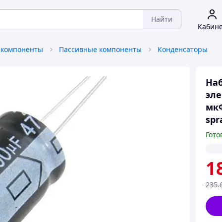
Найти
Кабин
 компоненты
Пассивные компоненты
Конденсаторы
На
эле
мкФ
spr
Гото
1
235
.