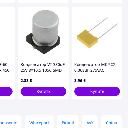
В-60
Конденсатор VT 330uF
Конденсатор MKP X2
х 450
25V 8*10.5 105C SMD
0.068uF 275VAC
P=10mm
2
.83
₴
3
.96
₴
Купить
Купить
anasonic
Whicepart
Piranil
AVX
China