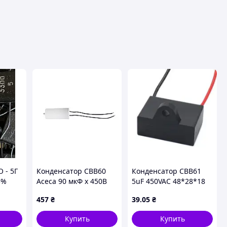
 - 5Г
Конденсатор CBB60
Конденсатор CBB61
5%
Асеса 90 мкФ x 450В
5uF 450VAC 48*28*18
провод+болт (90п+б)
гибкие выводы
457
₴
39
.05
₴
Купить
Купить