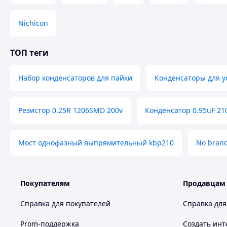
Номинальное напряжение: 25 В
Максимальная рабочая температура: 105 °C
Nichicon
Размер: 25 х 16 мм
Материал корпуса: алюминий
ТОП теги
Тип монтажа: сквозной (through-hole)
Набор конденсаторов для пайки
Конденсаторы для у
Применение: схемотехника, цепи питания, ремонт эл
питания, светодиодные устройства
Резистор 0.25R 1206SMD 200v
Конденсатор 0.95uF 2
Похожие товары по характеристикам
Мост однофазный выпрямительный kbp210
No bran
Покупателям
Продавцам
Справка для покупателей
Справка для
Prom-поддержка
Создать инт