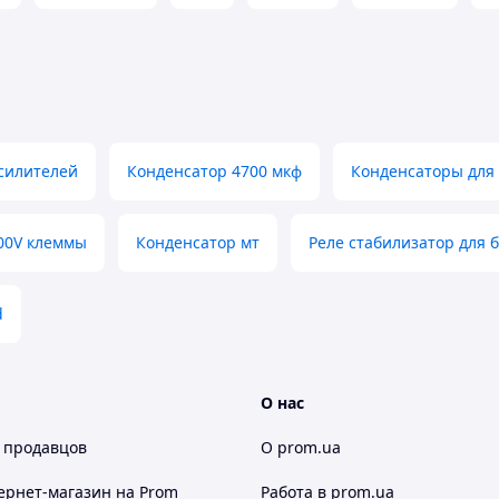
силителей
Конденсатор 4700 мкф
Конденсаторы для 
ектроники, DIY проекты, усилители, источники
100V клеммы
Конденсатор мт
Реле стабилизатор для 
d
О нас
 продавцов
О prom.ua
ернет-магазин
на Prom
Работа в prom.ua