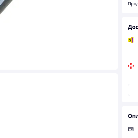
Прод
Дос
Опл