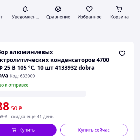
ет
Уведомления
Сравнение
Избранное
Корзина
бор алюминиевых
ктролитических конденсаторов 4700
 25 В 105 °C, 10 шт 4133932 dobra
ava
Код: 633909
во к отправке
88
.50
₴
63
₴
скидка еще 41 день
Купить
Купить сейчас