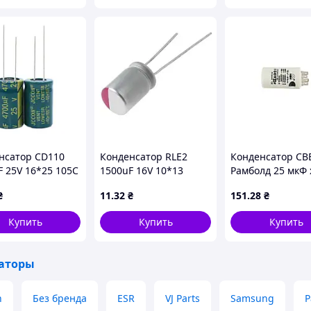
0 штук, номиналом 4700 мкФ и напряжением 25 В.
о 105°C и имеют допустимое отклонение емкости
лителях, светодиодных устройствах,
нсатор CD110
Конденсатор RLE2
Конденсатор СВ
F 25V 16*25 105C
1500uF 16V 10*13
Рамболд 25 мкФ 
 25 х 16 мм и монтируются на печатные платы
SR]
[полимерный]
В клеммы (25-)
одят для ремонта электроники, сборки
₴
11
.32
₴
151
.28
₴
Купить
Купить
Купить
аторы
n
Без бренда
ESR
VJ Parts
Samsung
P