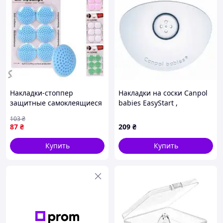
Накладки-стоппер
Накладки на соски Canpol
защитные самоклеящиеся
babies EasyStart ,
6шт/уп 5*0.8см R94836
маленькие, 2 шт.
103
₴
87
₴
209
₴
Купить
Купить