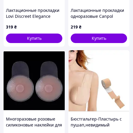
Лактационные прокладки
Лактационные прокладки
Lovi Discreet Elegance
одноразовые Canpol
Бежевый 19/610 20 шт.
babies 1/653 30 шт
319
₴
219
₴
Купить
Купить
Многоразовые розовые
Бюстгальтер-Пластырь с
силиконовые наклейки для
пушап,невидимый
поднятия груди в форме
бюстгальтер без бретелек,