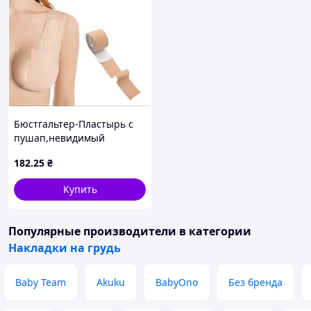
Бюстгальтер-Пластырь с
пушап,невидимый
бюстгальтер без бретелек,
182
.25
₴
Кинезиотейп для
подтягивания груди
Купить
Популярные производители
в категории
Накладки на грудь
Baby Team
Akuku
BabyOno
Без бренда