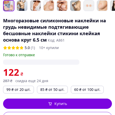
Многоразовые силиконовые наклейки на
грудь невидимые подтягивающие
бесшовные наклейки стикини клейкая
основа круг 6.5 см
Код: A861
5.0
(1)
10+ купили
Готово к отправке
122
₴
287
₴
скидка еще 24 дня
99
₴
от 20 шт.
85
₴
от 50 шт.
60
₴
от 100 шт.
Купить