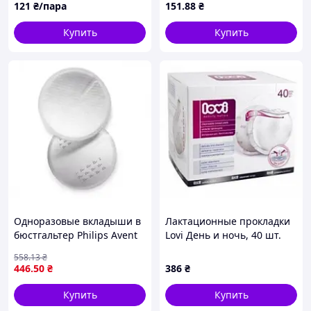
121
₴/пара
151
.88
₴
круга 6.5см
Кинезиотейп для
подтягивания груди
Купить
Купить
Одноразовые вкладыши в
Лактационные прокладки
бюстгальтер Philips Avent
Lovi День и ночь, 40 шт.
60 шт. (Авент)
558
.13
₴
446
.50
₴
386
₴
Купить
Купить