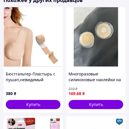
Похожее у других продавцов
Бюстгальтер-Пластырь с
Многоразовые
пушап,невидимый
силиконовые наклейки на
бюстгальтер без бретелек,
соски Светлый беж Free 6,5
210
₴
Кинезиотейп для
см (943232)
380
₴
169
.68
₴
подтягивания груди
Купить
Купить