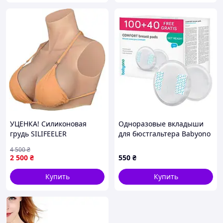
УЦЕНКА! Силиконовая
Одноразовые вкладыши
грудь SILIFEELER
для бюстгальтера Babyono
Реалистичная чашка С
COMFORT 100+40 шт
4 500
₴
Реалистичная кожа
2 500
₴
550
₴
Силиконовые формы груди
Удобная чашка С
Купить
Купить