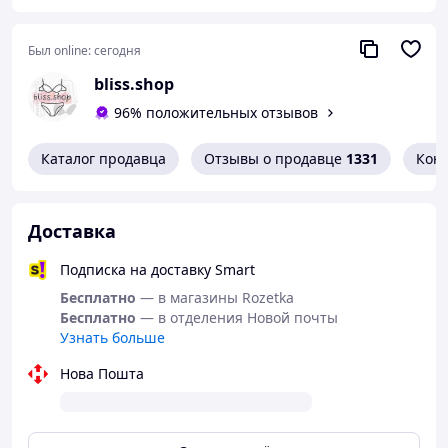
Размеры:
Диаметр 6,5 см — для чашки A/B
Был online:
сегодня
Диаметр 10 см — для чашки C/D
bliss.shop
Преимущества
:
96% положительных отзывов
Визуально поднимают и формируют силуэт
Незаметны под одеждой
Каталог продавца
Отзывы о продавце
1331
Кон
Комфортны в носке
Легкие и эластичные
Подходят для многократного
Доставка
использования
Удобная альтернатива классическому
Подписка на доставку Smart
бюстгальтеру
Бесплатно
— в магазины Rozetka
Уход: после использования промыть
Бесплатно
— в отделения Новой почты
теплой водой без агрессивных средств,
Узнать больше
высушить естественным способом и
Нова Пошта
хранить на защитной пленке.