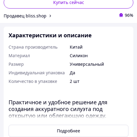
Купить сейчас
96%
Продавец bliss.shop
Характеристики и описание
Страна производитель
Китай
Материал
Силикон
Размер
Универсальный
Индивидуальная упаковка
Да
Количество в упаковке
2 шт
Практичное и удобное решение для
создания аккуратного силуэта под
открытую или облегающую одежду.
Силиконовые наклейки мягко
фиксируются на коже, помогают визуально
Подробнее
приподнять грудь и обеспечивают