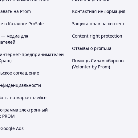
авать на Prom
Контактная информация
 в Каталоге ProSale
Защита прав на контент
 — медиа для
Content right protection
ателей
Отзывы о prom.ua
 интернет-предпринимателей
Кращі
Помощь Силам обороны
(Volonter by Prom)
льское соглашение
онфиденциальности
боты на маркетплейсе
рограмма электронный
с PROM
 Google Ads