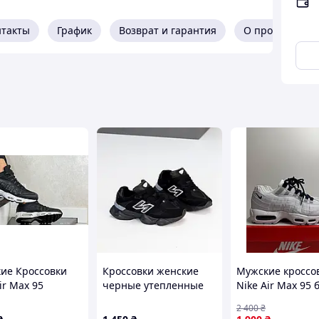
ры 36-41!
платы
нтакты
График
Возврат и гарантия
О продавце
ри получении)
нь заказа
зврат
Лето / Осень
38 39 40 41
КСТИЛЬ / СЕТКА / ЗАМША
41
26.5
овый внешний вид!
ие Кроссовки
Кроссовки женские
Мужские кроссо
ir Max 95
черные утепленные
Nike Air Max 95 
е с белым
на флисе
демисезонные, 
!
2 400
₴