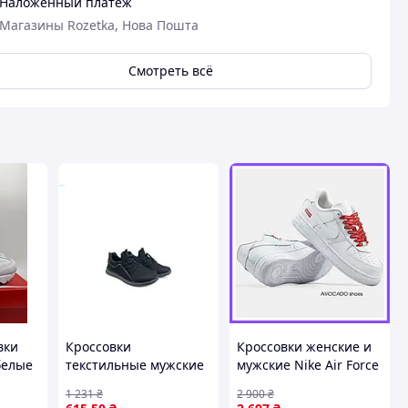
Наложенный платеж
Магазины Rozetka, Нова Пошта
Смотреть всё
вки
Кроссовки
Кроссовки женские и
белые
текстильные мужские
мужские Nike Air Force
кожа
черные для активного
1 x Supreme White Red
1 231
₴
2 900
₴
отдыха и
/ кроссовки Найк аир