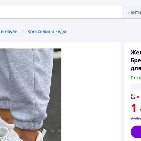
Найти
 и обувь
Кроссовки и кеды
Жен
Бре
дл
Гото
о
1
2 90