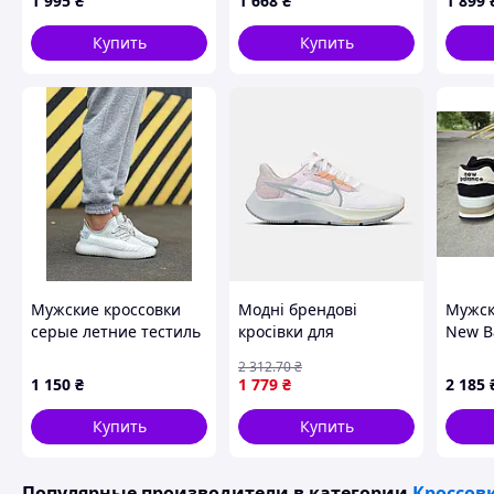
1 995
₴
1 668
₴
1 899
см)
Успей заказать свою пару крутых кроссовок, количе
Купить
Купить
Заказав их у нас Вы гарантируете себе 100% высокок
выбранного товара с картинкой, ведь большинство 
фотографии что не являются доказательством качеств
Мужские кроссовки
Модні брендові
Мужск
серые летние тестиль
кросівки для
New Ba
подорожей на повітрі,
кросс
2 312
.70
₴
Air Zoom Pegasus SALE
демис
1 150
₴
1 779
₴
2 185
36
черны
45 (28
Купить
Купить
Популярные производители
в категории
Кроссов