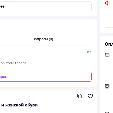
ее
Вопросы (0)
Опл
Все
 об этом товаре
прос
кроссовки Без Бренда, массивные летние
й и женской обуви
нда, массивные летние кроссовки для