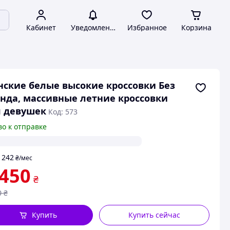
Кабинет
Уведомления
Избранное
Корзина
ские белые высокие кроссовки Без
нда, массивные летние кроссовки
я девушек
Код: 573
во к отправке
242
т
₴
/мес
 450
₴
0
₴
Купить
Купить сейчас