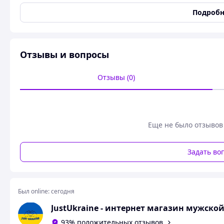
Сезон
Весна/Лето
Подробн
Цвет
Белый
Материал верха
Комбинированный
Материал подошвы
Пена
Отзывы и вопросы
Материал подкладки
Текстиль
Стиль
Повседневный
Отзывы (0)
Вид стельки
Текстильная
Застежка
Шнуровка
Состояние
Новое
Еще не было отзывов
Перфорация
Да
Возрастная группа
Взрослая
Задать во
Пользовательские характеристики
Тип назначения
Женские белые высокие 
кроссовки для девушек
Был online:
сегодня
JustUkraine - интернет магазин мужско
Женские белые высокие кроссовки Без Бре
93% положительных отзывов