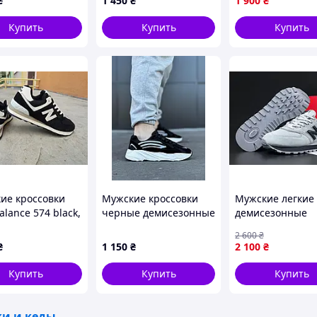
₴
1 450
₴
1 900
₴
ство размеров ограничено!
Купить
Купить
Купить
ачественные материалы и соответствие
рекламодателей использует общедоступные
а их товара.
ие кроссовки
Мужские кроссовки
Мужские легкие
lance 574 black,
черные демисезонные
демисезонные
овки NB 574
кроссовки New
2 600
₴
езонные
Balance 574
₴
1 150
₴
2 100
₴
е. Маломерят.
натуральный з
,0 см)
серые
Купить
Купить
Купить
ки и кеды