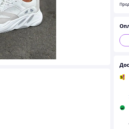
Оп
Дос