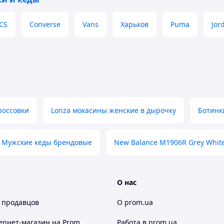
CS
Converse
Vans
Харьков
Puma
Jor
россовки
Lonza мокасины женские в дырочку
Ботинк
Мужские кеды брендовые
New Balance M1906R Grey Whit
О нас
 продавцов
О prom.ua
ернет-магазин
на Prom
Работа в prom.ua