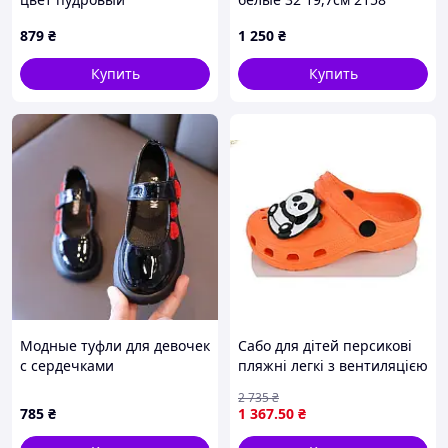
ЦБ-00287926
879
₴
1 250
₴
Купить
Купить
Модные туфли для девочек
Сабо для дітей персикові
с сердечками
пляжні легкі з вентиляцією
для прогулянок і
2 735
₴
відпочинку на природі
785
₴
1 367
.50
₴