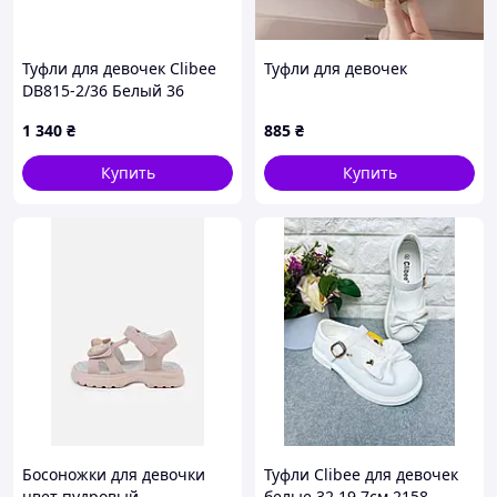
Туфли для девочек Clibee
Туфли для девочек
DB815-2/36 Белый 36
размер - 22,1 см стелька
1 340
₴
885
₴
Купить
Купить
Босоножки для девочки
Туфли Clibee для девочек
цвет пудровый
белые 32 19,7см 2158