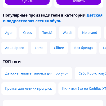
Купить
Купить
Популярные производители
в категории
Детская
и подростковая летняя обувь
Ager
Crocs
Том.М
Waldi
No brand
Aqua Speed
Litma
Clibee
Без бренда
L
ТОП теги
Детские теплые тапочки для прогулок
Сабо Крокс голу
Кроксы для летних прогулок
Килимки Eva на Cadillac X