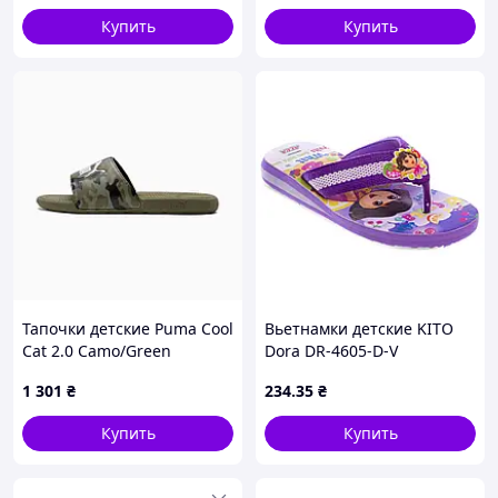
Купить
Купить
Тапочки детские Puma Cool
Вьетнамки детские KITO
Cat 2.0 Camo/Green
Dora DR-4605-D-V
390891-01
фиолетовые для девочек
1 301
₴
234
.35
₴
EVA размер 30-35
Купить
Купить