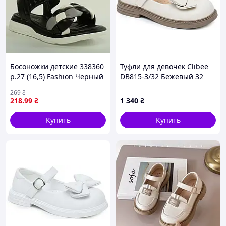
Босоножки детские 338360
Туфли для девочек Clibee
р.27 (16,5) Fashion Черный
DB815-3/32 Бежевый 32
D8-2026
размер - 19,9 см стелька
269
₴
218
.99
₴
1 340
₴
Купить
Купить