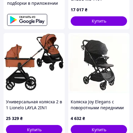
подборки в приложении
17 017
₴
Купить
Универсальная коляска 2 в
Коляска Joy Elegans с
1 Lionelo LAYLA 2IN1
поворотными передними
BROWN RUST
колесами и тормозом
25 329
₴
4 632
₴
89C50AP622
Купить
Купить