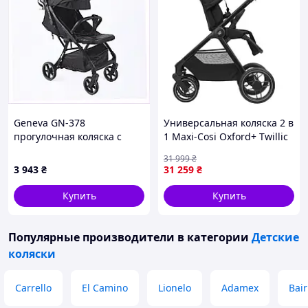
Geneva GN-378
Универсальная коляска 2 в
прогулочная коляска с
1 Maxi-Cosi Oxford+ Twillic
ременной системой
Black (1978390110)
31 999
₴
регулировки 895HB0626
3 943
₴
31 259
₴
Купить
Купить
Популярные производители
в категории
Детские
коляски
Carrello
El Camino
Lionelo
Adamex
Bair