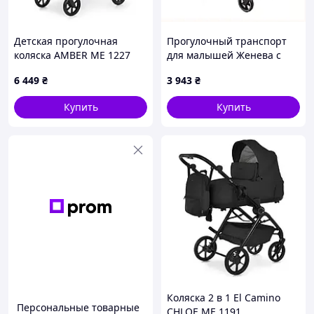
Детская прогулочная
Прогулочный транспорт
коляска AMBER ME 1227
для малышей Женева с
Sea Grass
ручкой как у чемодана,
6 449
₴
3 943
₴
8C9T50626K
Купить
Купить
Коляска 2 в 1 El Camino
Персональные товарные
CHLOE ME 1191