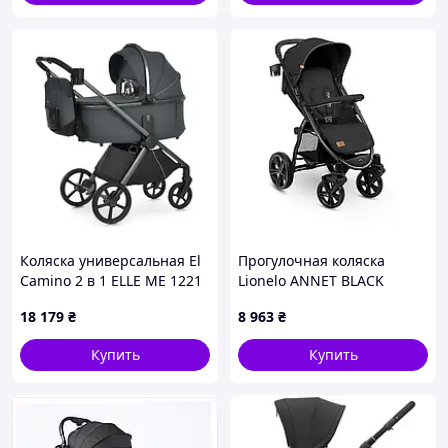
Коляска универсальная El
Прогулочная коляска
Camino 2 в 1 ELLE ME 1221
Lionelo ANNET BLACK
Gray
CARBON
18 179
₴
8 963
₴
Купить
Купить