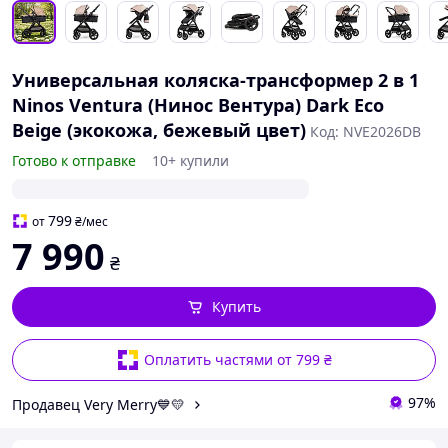
Универсальная коляска-трансформер 2 в 1
Ninos Ventura (Нинос Вентура) Dark Eco
Beige (экокожа, бежевый цвет)
Код: NVE2026DB
Готово к отправке
10+ купили
799
от
₴
/мес
7 990
₴
Купить
Оплатить частями от 799 ₴
97%
Продавец Very Merry💙💛