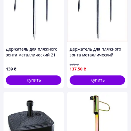
Держатель для пляжного
Держатель для пляжного
зонта металлический 21
зонта металлический
см HP-JW-13
якорь для надежной
275
₴
фиксации в песке и грунте
139
₴
137
.50
₴
21 см 300 г
Купить
Купить