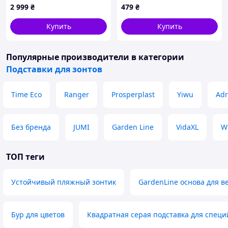
2 999
₴
479
₴
Купить
Купить
Популярные производители
в категории
Подставки для зонтов
Time Eco
Ranger
Prosperplast
Yiwu
Adr
Без бренда
JUMI
Garden Line
VidaXL
W
ТОП теги
Устойчивый пляжный зонтик
GardenLine основа для в
Бур для цветов
Квадратная серая подставка для специ