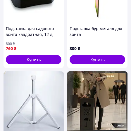
Подставка для садового
Подставка бур металл для
зонта квадратная, 12 л,
зонта
серая (5905197977935_TI)
800
₴
760
₴
300
₴
Купить
Купить