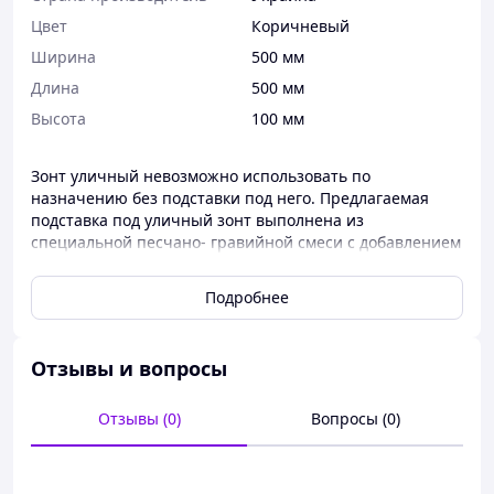
Цвет
Коричневый
Ширина
500 мм
Длина
500 мм
Высота
100 мм
Зонт уличный невозможно использовать по
назначению без подставки под него. Предлагаемая
подставка под уличный зонт выполнена из
специальной песчано- гравийной смеси с добавлением
цемента и стабилизаторов. Верхняя и боковые
площади имеют эффект глазури за счёт стабилизатора
Подробнее
и добавок. Данная подставка не боится воды,
температурных перепадов. Даже по истечении пяти
лет эксплуатации будет иметь достойный внешний вид.
Отзывы и вопросы
При покупке подставки под зонт необходимо учитывать
что чем больше вес и площадь соприкосновения с
поверхностью, тем лучше для устойчивости зонта.
Отзывы (0)
Вопросы (0)