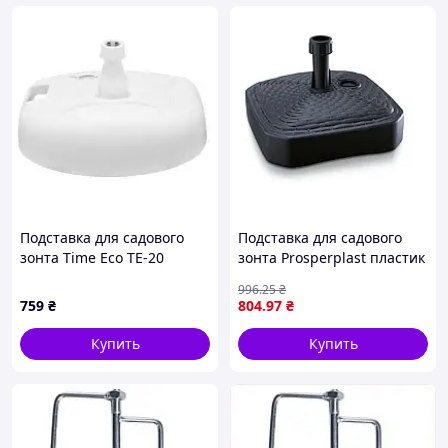
Подставка для садового
Подставка для садового
зонта Time Eco ТЕ-20
зонта Prosperplast пластик
пластик 20л (ТЕ-20)
39х39х13 см серый 12 л
996
.25
₴
759
₴
804
.97
₴
Купить
Купить