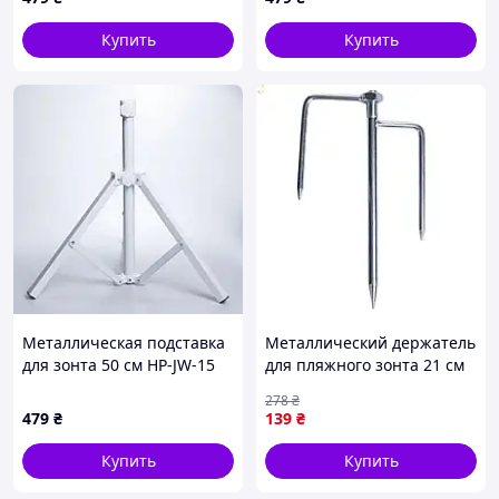
Купить
Купить
Металлическая подставка
Металлический держатель
для зонта 50 см HP-JW-15
для пляжного зонта 21 см
HP-JW-13 для надежной
278
₴
фиксации на песке
479
₴
139
₴
Купить
Купить