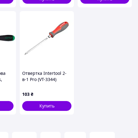
ова
Отвертка Intertool 2-
s,
в-1 Pro (VT-3344)
вжина:
2: 185
103
₴
и
ечник:
Купить