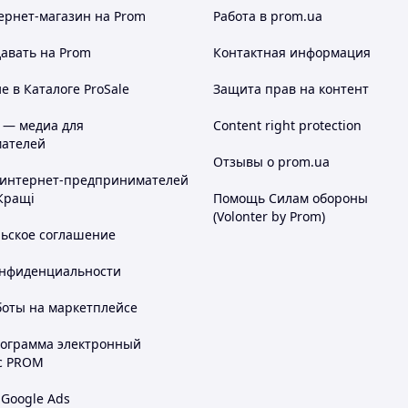
ернет-магазин
на Prom
Работа в prom.ua
авать на Prom
Контактная информация
 в Каталоге ProSale
Защита прав на контент
 — медиа для
Content right protection
ателей
Отзывы о prom.ua
 интернет-предпринимателей
Кращі
Помощь Силам обороны
(Volonter by Prom)
льское соглашение
онфиденциальности
боты на маркетплейсе
рограмма электронный
с PROM
 Google Ads