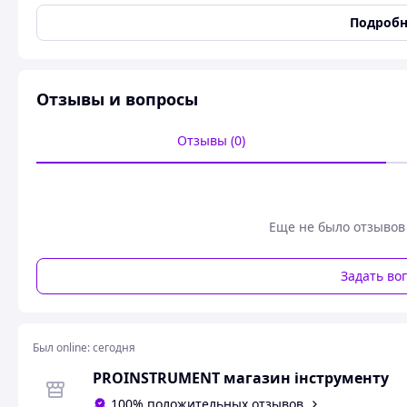
Маркировка наконечника
TX 30
Подробн
Наличие индикатора
Нет
Намагниченный наконечник
Да
Диэлектрическое покрытие
Нет
Отзывы и вопросы
Набор
Нет
Материал наконечника
Сталь
Отзывы (0)
Пользовательские характеристики
Країна Пожодження
PL
Еще не было отзывов
Профессиональная слесарная отвертка YATO YT-25960
с
размером
T30
и рабочей длиной стержня
100 мм
разрабо
монтажных работ. Инструмент относится к премиальной 
Задать во
эксплуатации в промышленности, строительстве, машинос
мастерских. Данный размер шлица является одним из са
сборке современных конструкций, где требуется высокая
срыва граней.
Был online:
сегодня
Технические характеристики
PROINSTRUMENT магазин інструменту
Бренд:
YATO (Польша)
100% положительных отзывов