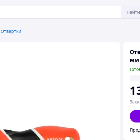
Найти
Отвертки
Отв
мм 
Гото
1
Зака
Прод