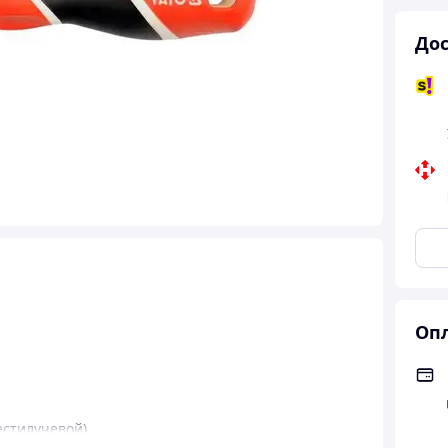
Дос
Опл
естилучевой)