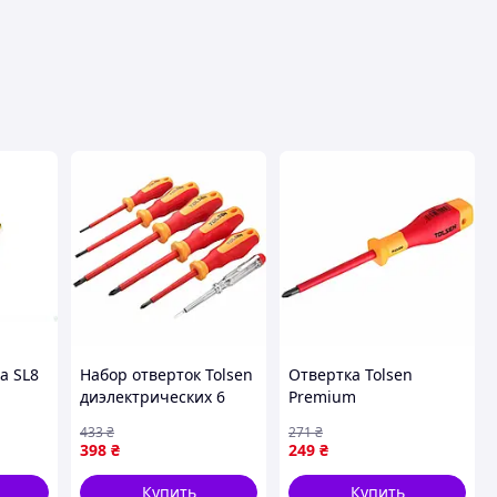
а SL8
Набор отверток Tolsen
Отвертка Tolsen
диэлектрических 6
Premium
предм. (38013) —
диэлектрическая VDE
433
₴
271
₴
ой
Доступный
крестовая PH 3х150 мм
398
₴
249
₴
 ТМ
(V30403) — Доступный
Купить
Купить