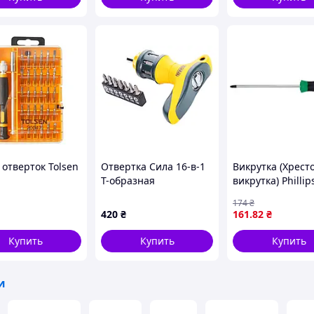
 отверток Tolsen
Отвертка Сила 16-в-1
Викрутка (Хрест
Т-образная
викрутка) Phillip
реверсивная (302029)
розмір: PH1, до
174
₴
80 мм, довжина 
420
₴
161
.82
₴
мм, ручка: прот
ковзання, накін
Купить
Купить
Купить
и