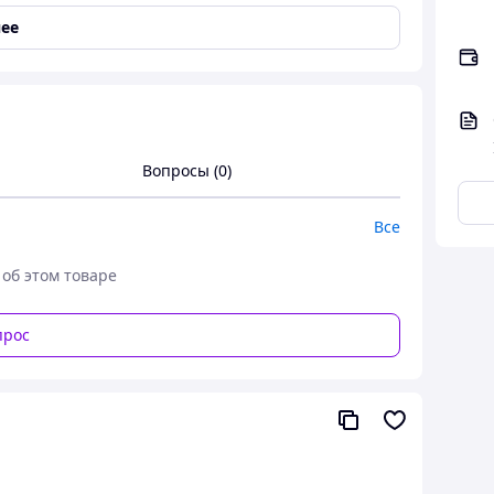
ее
Вопросы (0)
Все
 об этом товаре
о звездообразным наконечником типа
TORX
тана для надежных и высоконагруженных
линейке YATO и предназначен для длительной
прос
троении, на автосервисах (СТО) и в частных
мых популярных в автомобильной сфере и при
 точность передачи крутящего момента без риска