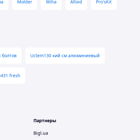
ла
Molder
Wiha
Alloid
Pro'sKit
 болтов
Uctem130 кий см алюминиевый
4431 fresh
Партнеры
Bigl.ua