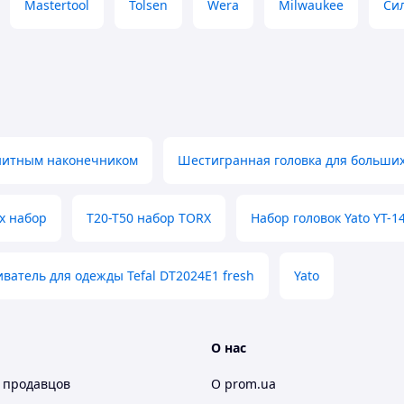
Mastertool
Tolsen
Wera
Milwaukee
Си
гнитным наконечником
Шестигранная головка для больших
x набор
T20-T50 набор TORX
Набор головок Yato YT-1
ватель для одежды Tefal DT2024E1 fresh
Yato
О нас
 продавцов
О prom.ua