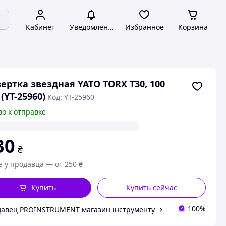
Кабинет
Уведомления
Избранное
Корзина
ертка звездная YATO TORX T30, 100
(YT-25960)
Код: YT-25960
во к отправке
30
₴
з у продавца — от 250 ₴
Купить
Купить сейчас
100%
авец PROINSTRUMENT магазин інструменту