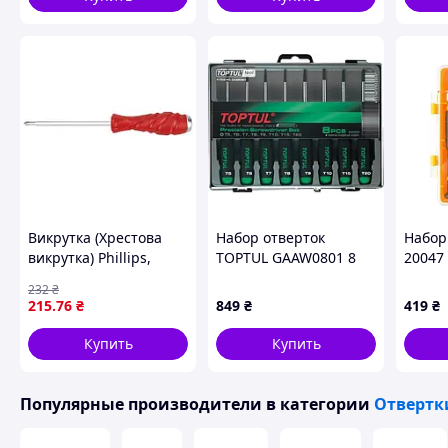
Викрутка (Хрестова
Набор отверток
Набор
викрутка) Phillips,
TOPTUL GAAW0801 8
20047
розмір: PH2, довжина:
шт.
232
₴
125 мм, довжина 2:
215
.76
₴
849
₴
419
₴
235 мм, ручка:
ергономічний /
Купить
Купить
ударний / проти
Популярные производители
в категории
Отвертк