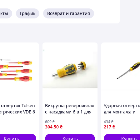
ая / Слесарная
акты
График
Возврат и гарантия
S2
омічна
пропилен PP + термопластичная резина
скоструйной отделкой, отверстие для
 отверток Tolsen
Викрутка реверсивная
Ударная отвертк
ктріческих VDE 6
с насадками 6 в 1 для
для монтажа и
. (V33506) —
ремонта и сборки
демонтажа с
609
₴
434
₴
пный
хром-ванадиевая
хромованадиев
304
.50
₴
217
₴
сталь
сталью CrV6150
Kubis
Купить
Купить
Купить